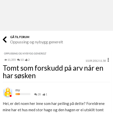
Last opp selv
Ta vare på fargekoder og kvitteringer
Verdi & økonomi
Din største investering
GÅ TIL FORUM
Oppussing og nybygg generelt
Finn håndverkere
Søk blant 9000 bedrifter
OPPUSSING OG NYBYGG GENERELT
11,355
10
2
10.09.2012 11.58
Papirer som mangler
Tomt som forskudd på arv når en
Skaff dokumentasjon som mangler
har søsken
Kundeservice
Få svar på det du lurer på
my
28
1
Kom i gang med Boligmappa
Hei, er det noen her inne som har peiling på dette? Foreldrene
Se din bolig? Klikk her
mine har et hus med stor hage og den hagen er ei utskilt tomt