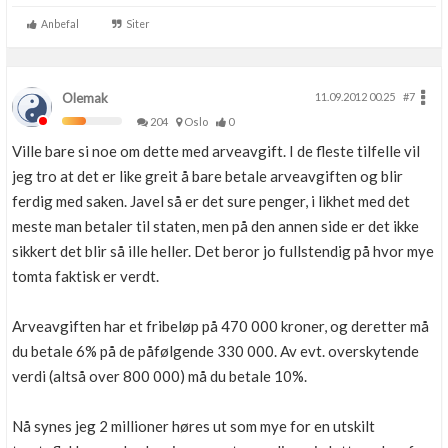
Anbefal
Siter
Olemak
11.09.2012 00.25
#7
204
Oslo
0
Ville bare si noe om dette med arveavgift. I de fleste tilfelle vil
jeg tro at det er like greit å bare betale arveavgiften og blir
ferdig med saken. Javel så er det sure penger, i likhet med det
meste man betaler til staten, men på den annen side er det ikke
sikkert det blir så ille heller. Det beror jo fullstendig på hvor mye
tomta faktisk er verdt.
Arveavgiften har et fribeløp på 470 000 kroner, og deretter må
du betale 6% på de påfølgende 330 000. Av evt. overskytende
verdi (altså over 800 000) må du betale 10%.
Nå synes jeg 2 millioner høres ut som mye for en utskilt