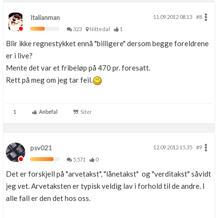
Italianman
11.09.2012 08.13
#8
323
Nittedal
1
Blir ikke regnestykket ennå "billigere" dersom begge foreldrene
er i live?
Mente det var et fribeløp på 470 pr. foresatt.
Rett på meg om jeg tar feil.
1
Anbefal
Siter
psv021
12.09.2012 15.35
#9
5,571
0
Det er forskjell på "arvetakst", "lånetakst" og "verditakst" såvidt
jeg vet. Arvetaksten er typisk veldig lav i forhold til de andre. I
alle fall er den det hos oss.