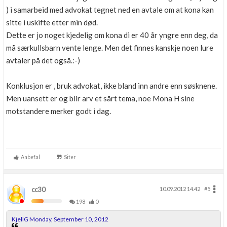
) i samarbeid med advokat tegnet ned en avtale om at kona kan
sitte i uskifte etter min død.
Dette er jo noget kjedelig om kona di er 40 år yngre enn deg, da
må særkullsbarn vente lenge. Men det finnes kanskje noen lure
avtaler på det også.:-)
Konklusjon er , bruk advokat, ikke bland inn andre enn søsknene.
Men uansett er og blir arv et sårt tema, noe Mona H sine
motstandere merker godt i dag.
Anbefal
Siter
cc30
10.09.2012 14.42
#5
198
0
KjellG Monday, September 10, 2012