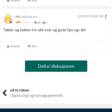
Anbefal
Siter
my
12.09.2012 20.08
#10
(trådstarter)
28
0
Takker og bukker for alle svar og gode tips og råd!
Anbefal
Siter
Delta i diskusjonen
GÅ TIL FORUM
Oppussing og nybygg generelt