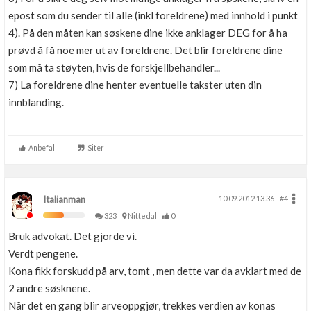
epost som du sender til alle (inkl foreldrene) med innhold i punkt
4). På den måten kan søskene dine ikke anklager DEG for å ha
prøvd å få noe mer ut av foreldrene. Det blir foreldrene dine
som må ta støyten, hvis de forskjellbehandler...
7) La foreldrene dine henter eventuelle takster uten din
innblanding.
Anbefal
Siter
Italianman
10.09.2012 13.36
#4
323
Nittedal
0
Bruk advokat. Det gjorde vi.
Verdt pengene.
Kona fikk forskudd på arv, tomt , men dette var da avklart med de
2 andre søsknene.
Når det en gang blir arveoppgjør, trekkes verdien av konas