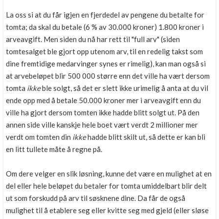
La oss si at du får igjen en fjerdedel av pengene du betalte for
tomta; da skal du betale (6 % av 30.000 kroner) 1.800 kroner i
arveavgift. Men siden du nå har rett til "full arv" (siden
tomtesalget ble gjort opp utenom arv, til en redelig takst som
dine fremtidige medarvinger synes er rimelig), kan man også si
at arvebeløpet blir 500 000 større enn det ville ha vært dersom
tomta
ikke
ble solgt, så det er slett ikke urimelig å anta at du vil
ende opp med å betale 50.000 kroner mer i arveavgift enn du
ville ha gjort dersom tomten ikke hadde blitt solgt ut. På den
annen side ville kanskje hele boet vært verdt 2 millioner mer
verdt om tomten din
ikke
hadde blitt skilt ut, så dette er kan bli
en litt tullete måte å regne på.
Om dere velger en slik løsning, kunne det være en mulighet at en
del eller hele beløpet du betaler for tomta umiddelbart blir delt
ut som forskudd på arv til søsknene dine. Da får de også
mulighet til å etablere seg eller kvitte seg med gjeld (eller sløse