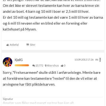
Om det ikke er skrevet testamente kan hver av barna kreve sin
andel av boet. 4 barn og 10 mill i boer er 2,5 mill til hver.
Er det 10 mill og testamente kan det være 1 mill til hver av barna
og 6 mill til nevøen eller en blind eller en forening eller
kattehuset på Mysen.
Anbefal
Siter
KjellG
10.09.2012 17.26
#6
25,772
Akershus
0
Sorry, "Frelsesarmeen" skulle stått i anførselstegn. Mente bare
at foreldrene kan testamentere "resten" til den de vil etter at
arvingene har fått pliktdelsarven.
Signatur
Amatør som fikler med mangt og tror han kan alt.