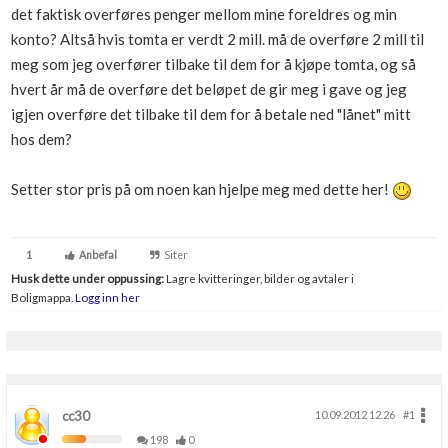
det faktisk overføres penger mellom mine foreldres og min
konto? Altså hvis tomta er verdt 2 mill. må de overføre 2 mill til
meg som jeg overfører tilbake til dem for å kjøpe tomta, og så
hvert år må de overføre det beløpet de gir meg i gave og jeg
igjen overføre det tilbake til dem for å betale ned "lånet" mitt
hos dem?
Setter stor pris på om noen kan hjelpe meg med dette her!
1
Anbefal
Siter
Husk dette under oppussing:
Lagre kvitteringer, bilder og avtaler i
Boligmappa.
Logg inn her
cc30
10.09.2012 12.26
#1
198
0