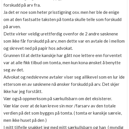
forskudd på arv fra.
Ja det er noe som heter prisstigning osv. men her ble de enige
om at den fastsatte taksten på tomta skulle telle som forskudd
på arven.
Dette virker veldig urettferdig ovenfor de 2 andre søsknene
som ikke får forskudd på arv, men dette var en avtale de i mellom
og skrevet ned på papir hos advokat.
Grunnen til at dette kanskje har gått noe lettere enn forventet
var at alle fikk tilbud om tomta, men kun kona ønsket å benytte
seg av det.
Advokat og nedskrevne avtaler viser seg allikevel som en lur ide
ettersom en av søsknene nå ønsker forskudd på arv. Det skjer
ikke har jeg forstått.
Vær også oppmerksom på særkullsbarn om det eksisterer.
Vær klar over at de kan kreve sin mor /farsarv av den totale
verdien på det som bygges på tomta. ( tomta er kanskje særeie,
men ikke huset på den )
I mitt tilfelle snakket jeg med mitt særkullsbarn og han ( myndig