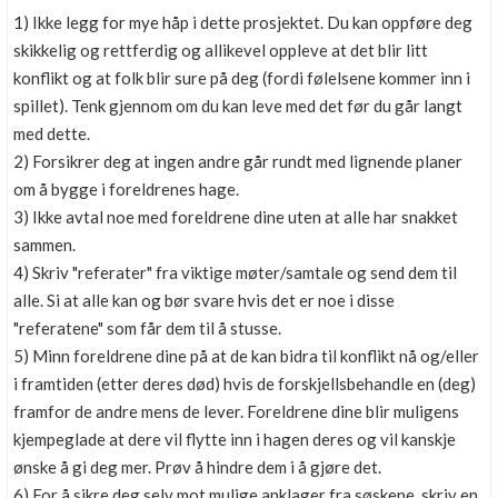
1) Ikke legg for mye håp i dette prosjektet. Du kan oppføre deg
skikkelig og rettferdig og allikevel oppleve at det blir litt
konflikt og at folk blir sure på deg (fordi følelsene kommer inn i
spillet). Tenk gjennom om du kan leve med det før du går langt
med dette.
2) Forsikrer deg at ingen andre går rundt med lignende planer
om å bygge i foreldrenes hage.
3) Ikke avtal noe med foreldrene dine uten at alle har snakket
sammen.
4) Skriv "referater" fra viktige møter/samtale og send dem til
alle. Si at alle kan og bør svare hvis det er noe i disse
"referatene" som får dem til å stusse.
5) Minn foreldrene dine på at de kan bidra til konflikt nå og/eller
i framtiden (etter deres død) hvis de forskjellsbehandle en (deg)
framfor de andre mens de lever. Foreldrene dine blir muligens
kjempeglade at dere vil flytte inn i hagen deres og vil kanskje
ønske å gi deg mer. Prøv å hindre dem i å gjøre det.
6) For å sikre deg selv mot mulige anklager fra søskene, skriv en