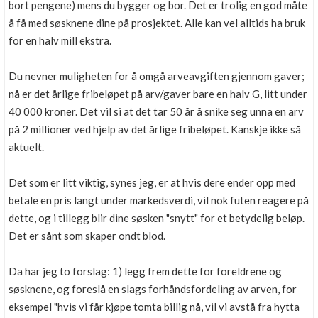
bort pengene) mens du bygger og bor. Det er trolig en god måte
å få med søsknene dine på prosjektet. Alle kan vel alltids ha bruk
for en halv mill ekstra.
Du nevner muligheten for å omgå arveavgiften gjennom gaver;
nå er det årlige fribeløpet på arv/gaver bare en halv G, litt under
40 000 kroner. Det vil si at det tar 50 år å snike seg unna en arv
på 2 millioner ved hjelp av det årlige fribeløpet. Kanskje ikke så
aktuelt.
Det som er litt viktig, synes jeg, er at hvis dere ender opp med
betale en pris langt under markedsverdi, vil nok futen reagere på
dette, og i tillegg blir dine søsken "snytt" for et betydelig beløp.
Det er sånt som skaper ondt blod.
Da har jeg to forslag: 1) legg frem dette for foreldrene og
søsknene, og foreslå en slags forhåndsfordeling av arven, for
eksempel "hvis vi får kjøpe tomta billig nå, vil vi avstå fra hytta