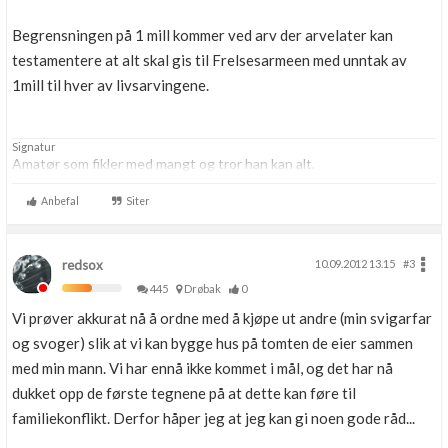
Begrensningen på 1 mill kommer ved arv der arvelater kan
testamentere at alt skal gis til Frelsesarmeen med unntak av
1mill til hver av livsarvingene.
Signatur
Amatør som fikler med mangt og tror han kan alt.
Anbefal
Siter
redsox
10.09.2012 13.15
#3
445
Drøbak
0
Vi prøver akkurat nå å ordne med å kjøpe ut andre (min svigarfar
og svoger) slik at vi kan bygge hus på tomten de eier sammen
med min mann. Vi har ennå ikke kommet i mål, og det har nå
dukket opp de første tegnene på at dette kan føre til
familiekonflikt. Derfor håper jeg at jeg kan gi noen gode råd...