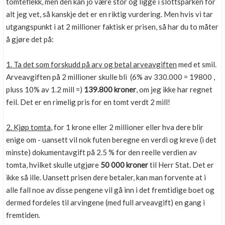
tomteflekk, men den kan jo være stor og ligge i slottsparken for
alt jeg vet, så kanskje det er en riktig vurdering. Men hvis vi tar
utgangspunkt i at 2 millioner faktisk er prisen, så har du to måter
å gjøre det på:
1. Ta det som forskudd på arv og betal arveavgiften
med et smil.
Arveavgiften på 2 millioner skulle bli (6% av 330.000 = 19800 ,
pluss 10% av 1.2 mill =)
139.800 kroner
, om jeg ikke har regnet
feil. Det er en rimelig pris for en tomt verdt 2 mill!
2. Kjøp tomta
, for 1 krone eller 2 millioner eller hva dere blir
enige om - uansett vil nok futen beregne en verdi og kreve (i det
minste) dokumentavgift på 2.5 % for den reelle verdien av
tomta, hvilket skulle utgjøre
50 000 kroner
til Herr Stat. Det er
ikke så ille. Uansett prisen dere betaler, kan man forvente at i
alle fall noe av disse pengene vil gå inn i det fremtidige boet og
dermed fordeles til arvingene (med full arveavgift) en gang i
fremtiden.