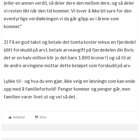
(eller en annen verdi), så deler dere den mellom dere, og så deler
vi resten likt når den tid kommer. Vi lover å ikke bli sure for den
eventyrlige verdiøkningen vi da går glipp av i årene som
kommer."
2) Få en god takst og betale det tomta koster minus en fjerdedel
(ditt forskudd på arv), betale arveavgift på fjerdedelen din (hvis
det er en halv million blir jo det bare 1.800 kroner!) og så til at
de andre arvingene mottar dette beløpet som forskudd på arv.
Lykke til - og hva du enn gjør, ikke velg en løsningn som kan ende
opp med å familieforhold! Penger kommer og penger går, men
familien varer livet ut og vel så det.
Anbefal
Siter