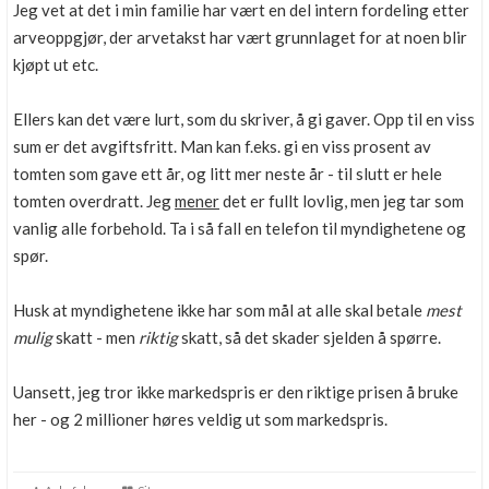
Jeg vet at det i min familie har vært en del intern fordeling etter
arveoppgjør, der arvetakst har vært grunnlaget for at noen blir
kjøpt ut etc.
Ellers kan det være lurt, som du skriver, å gi gaver. Opp til en viss
sum er det avgiftsfritt. Man kan f.eks. gi en viss prosent av
tomten som gave ett år, og litt mer neste år - til slutt er hele
tomten overdratt. Jeg
mener
det er fullt lovlig, men jeg tar som
vanlig alle forbehold. Ta i så fall en telefon til myndighetene og
spør.
Husk at myndighetene ikke har som mål at alle skal betale
mest
mulig
skatt - men
riktig
skatt, så det skader sjelden å spørre.
Uansett, jeg tror ikke markedspris er den riktige prisen å bruke
her - og 2 millioner høres veldig ut som markedspris.