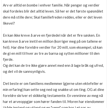
Arv er alltid en bombe i enhver familie. Når penger og verdier
skal fordeles blir det alltid leven. Så her er det første spøsmålet
dere må stille dere; Skal familiefreden reddes, eller er det leven
likevel?
En kan ikke kreve å arve en fjerdedel når det er fire søsken. En
kan kreve å arve inntil en million (korriger meg på om tallene er
feil). Har dine foreldre verdier for 20 mill, som eksempel, så kan
de gi en mill til hver av tre av barna og sytten millioner til den
fjerde.
Og det kan de tre ikke gjøre annet med enn å lage bråk og ufred,
og det vil de sannsynligvis.
Det beste er om familiens medlemmer (gjerne uten ektefeller er
min erfaring) kan sette seg ned og snakke ut om ting. OG at dine
foreldre skriver et skikkelig testamente. En venninne av meg nå
har et arveoppgjør som hører fanden til. Moren har eiendommer
i både innland og utland og en "venn" som bor i et par av