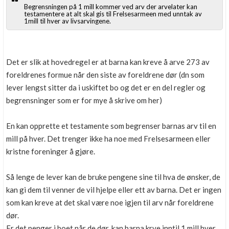
Begrensningen på 1 mill kommer ved arv der arvelater kan
testamentere at alt skal gis til Frelsesarmeen med unntak av
1mill til hver av livsarvingene.
Det er slik at hovedregel er at barna kan kreve å arve 273 av
foreldrenes formue når den siste av foreldrene dør (dn som
lever lengst sitter da i uskiftet bo og det er en del regler og
begrensninger som er for mye å skrive om her)
En kan opprette et testamente som begrenser barnas arv til en
mill på hver. Det trenger ikke ha noe med Frelsesarmeen eller
kristne foreninger å gjøre.
Så lenge de lever kan de bruke pengene sine til hva de ønsker, de
kan gi dem til venner de vil hjelpe eller ett av barna. Det er ingen
som kan kreve at det skal være noe igjen til arv når foreldrene
dør.
Er det penger i boet når de dør, kan barna krve inntil 1 mill hver.