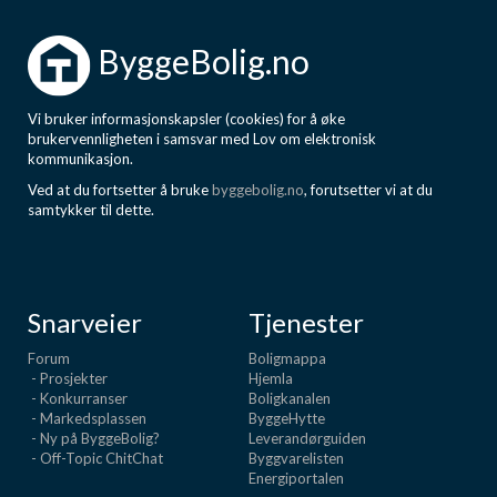
ByggeBolig.no
Vi bruker informasjonskapsler (cookies) for å øke
brukervennligheten i samsvar med Lov om elektronisk
kommunikasjon.
Ved at du fortsetter å bruke
byggebolig.no
, forutsetter vi at du
samtykker til dette.
Snarveier
Tjenester
Forum
Boligmappa
- Prosjekter
Hjemla
- Konkurranser
Boligkanalen
- Markedsplassen
ByggeHytte
- Ny på ByggeBolig?
Leverandørguiden
- Off-Topic ChitChat
Byggvarelisten
Energiportalen