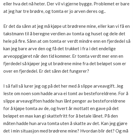
eller hva det nå heter. Der vil vi gjerne bygge. Problemet er bare
Boligmappa+
at jeg har tre brødre, og tomta er jo arven deres og..
Nytt
Få mer ut av Boligmappa
Er det da sånn at jeg må kjøpe ut brødrene mine, eller kan vi få en
takstmann til å beregne verdien av tomta og huset og dele det
hele på fire. Sånn at om tomta er verdt mindre enn en fjerdedel så
kan jeg bare arve den og få det trukket i fra i det endelige
arveoppgjøret når den tid kommer. Er tomta verdt mer enn en
fjerdedel så kjøper jeg ut brødrene mine fra det beløpet som er
over en fjerdedel. Er det sånn det fungerer?
I så fall så lurer jeg og på det her med å slippe arveavgift. Jeg
leste om noen som hadde arva ei tomt av besteforeldrene. For å
slippe arveavgiften hadde hun lånt penger av besteforeldrene
for å kjøpe tomta av de, og hvert år mottatt en gave på det
beløpet en max kan gi skattefritt for å betale lånet. På den
måten hadde hun arva tomta uten å skatte av det. Kan jeg gjøre
det i min situasjon med brødrene mine? Hvordan blir det? Og må