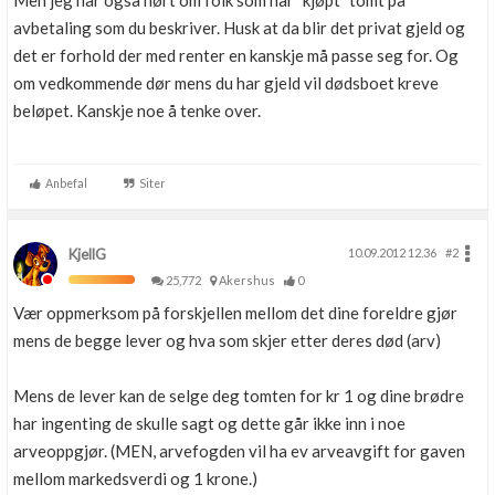
Men jeg har også hørt om folk som har "kjøpt" tomt på
avbetaling som du beskriver. Husk at da blir det privat gjeld og
det er forhold der med renter en kanskje må passe seg for. Og
om vedkommende dør mens du har gjeld vil dødsboet kreve
beløpet. Kanskje noe å tenke over.
Anbefal
Siter
KjellG
10.09.2012 12.36
#2
25,772
Akershus
0
Vær oppmerksom på forskjellen mellom det dine foreldre gjør
mens de begge lever og hva som skjer etter deres død (arv)
Mens de lever kan de selge deg tomten for kr 1 og dine brødre
har ingenting de skulle sagt og dette går ikke inn i noe
arveoppgjør. (MEN, arvefogden vil ha ev arveavgift for gaven
mellom markedsverdi og 1 krone.)