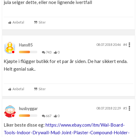
jula selger dette, eller noe lignende ivertfall
Anbefal
Siter
Hans85
08.07.2018 20.46
#4
743
0
Kjøpte i flügger butikk for et par år siden. De har sikkert enda.
Helt genial sak..
Anbefal
Siter
husbyggar
08.07.2018 22.29
#5
667
0
Liker beste disse eg:
https://www.ebay.com/itm/Wal-Board-
Tools-Indoor-Drywall-Mud-Joint-Plaster-Compound-Holder-