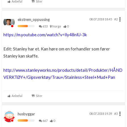
Anbefal
Siter
ekstrem_oppussing
08.07.2018 18.45
#2
653
Norge
0
https://m.youtube.com/watch?v=lly48nlU-3k
Edit: Stanley har et. Kan høre om en forhandler som fører
Stanley kan skaffe.
http://www.stanleyworks.no/products/detail/Produkter/HÅND
VERKTØY+/Gipsverktøy/Trau+/Stainless+Steel+Mud+Pan
Anbefal
Siter
husbyggar
08.07.2018 19.39
#3
667
0