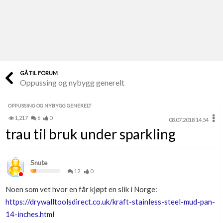
Last opp selv
Ta vare på fargekoder og kvitteringer
Verdi & økonomi
Din største investering
GÅ TIL FORUM
Oppussing og nybygg generelt
Finn håndverkere
Søk blant 9000 bedrifter
OPPUSSING OG NYBYGG GENERELT
1,217
6
0
08.07.2018 14.54
Papirer som mangler
trau til bruk under sparkling
Skaff dokumentasjon som mangler
Kundeservice
Snute
Få svar på det du lurer på
12
0
Noen som vet hvor en får kjøpt en slik i Norge:
Kom i gang med Boligmappa
https://drywalltoolsdirect.co.uk/kraft-stainless-steel-mud-pan-
Se din bolig? Klikk her
14-inches.html