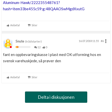
Aluminum-Hawk/222235548761?
hash=item33be455c59:g:48QAAOSwMgdXxutG
Anbefal
Siter
Snute
16.07.2018 11.55
#6
(trådstarter)
12
0
fant en oppbevaringskasse i plast med OK utforming hos en
svensk varehuskjede, så prøver den
Anbefal
Siter
Delta i diskusjonen