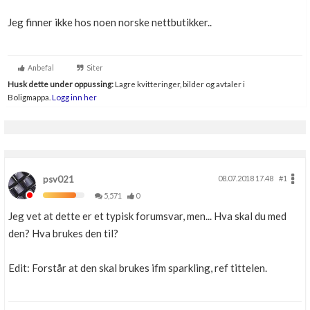
Boligmappa+
Jeg finner ikke hos noen norske nettbutikker..
Nytt
Få mer ut av Boligmappa
Anbefal
Siter
Husk dette under oppussing:
Lagre kvitteringer, bilder og avtaler i
Boligmappa.
Logg inn her
psv021
08.07.2018 17.48
#1
5,571
0
Jeg vet at dette er et typisk forumsvar, men... Hva skal du med
den? Hva brukes den til?
Edit: Forstår at den skal brukes ifm sparkling, ref tittelen.