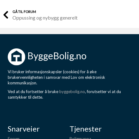
GÅ TIL FORUM
Oppussing og nybygg generelt
ByggeBolig.no
Vi bruker informasjonskapsler (cookies) for å øke
brukervennligheten i samsvar med Lov om elektronisk
kommunikasjon.
Ved at du fortsetter å bruke
byggebolig.no
, forutsetter vi at du
samtykker til dette.
Snarveier
Tjenester
Forum
Boligmappa