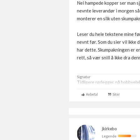
Nei hampede kopper ser man sje
nevnte leverandør i morgen så f
monterer en slik uten skumpak
Leser du hele tekstene mine fø
nevnt før. Som du sier vil ikke 
har dette. Skumpakningen er ene
rett, så vær snill å ikke dra den
Signatur
Tidligere rørlegger, nå hobbyelek
Anbefal
Siter
jkirkebo
Legende