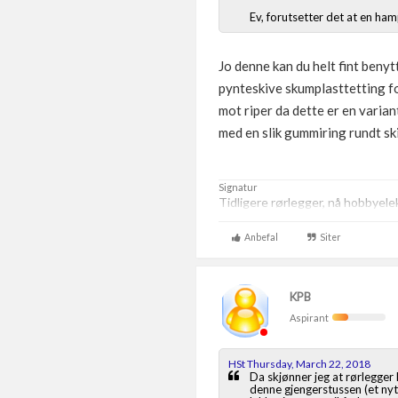
Ev, forutsetter det at en h
Jo denne kan du helt fint benyt
pynteskive skumplasttetting fo
mot riper da dette er en varian
med en slik gummiring rundt s
Signatur
Tidligere rørlegger, nå hobbyelek
Anbefal
Siter
KPB
Aspirant
HSt Thursday, March 22, 2018
Da skjønner jeg at rørlegger
denne gjengerstussen (et nytt