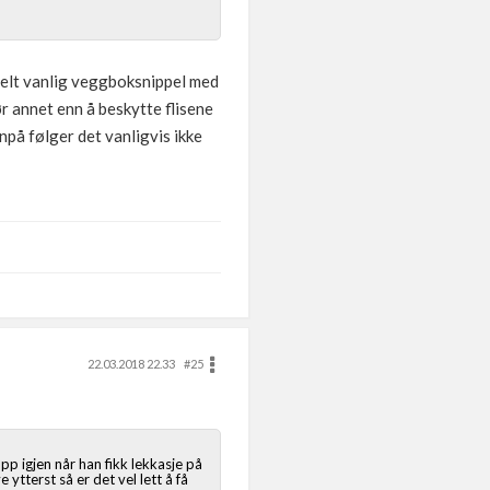
n helt vanlig veggboksnippel med
r annet enn å beskytte flisene
npå følger det vanligvis ikke
22.03.2018 22.33
#25
p igjen når han fikk lekkasje på
ytterst så er det vel lett å få