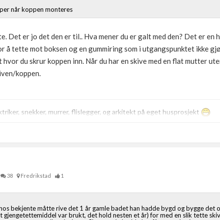
amper når koppen monteres
te. Det er jo det den er til.. Hva mener du er galt med den? Det er e
r å tette mot boksen og en gummiring som i utgangspunktet ikke gjø
t hvor du skrur koppen inn. Når du har en skive med en flat mutter ute
kiven/koppen.
triker, snekker, murrer, flislegger, og arkitekt på eget husprosjekt
38
Fredrikstad
1
 hos bekjente måtte rive det 1 år gamle badet han hadde bygd og bygge det op
 gjengetettemiddel var brukt, det hold nesten et år) for med en slik tette skive 