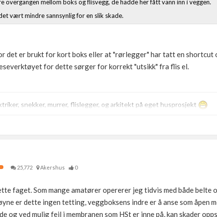
re overgangen mellom boks og flisvegg, de hadde her fått vann inn i veggen.
et vært mindre sannsynlig for en slik skade.
or det er brukt for kort boks eller at "rørlegger" har tatt en shortcut
severktøyet for dette sørger for korrekt "utsikk" fra flis el.
triker, snekker, murrer, flislegger, og arkitekt på eget husprosjekt
25,772
Akershus
0
ette faget. Som mange amatører opererer jeg tidvis med både belte o
e øyne er dette ingen tetting, veggboksens indre er å anse som åpen
nde og ved mulig feil i membranen som HSt er inne på, kan skader opps