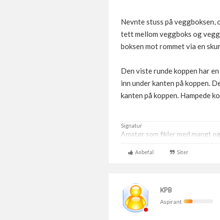
Nevnte stuss på veggboksen, c
tett mellom veggboks og vegg. S
boksen mot rommet via en skump
Den viste runde koppen har en 
inn under kanten på koppen. Ders
kanten på koppen. Hampede kopp
Signatur
Amatør som fikler med mangt og t
Anbefal
Siter
KPB
Aspirant