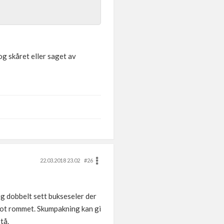
 og skåret eller saget av
22.03.2018 23.02
#26
g dobbelt sett bukseseler der
 mot rommet. Skumpakning kan gi
tå.