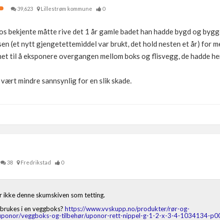
39,623
Lillestrøm kommune
0
os bekjente måtte rive det 1 år gamle badet han hadde bygd og bygge
n (et nytt gjengetettemiddel var brukt, det hold nesten et år) for med
nnet til å eksponere overgangen mellom boks og flisvegg, de hadde her
 vært mindre sannsynlig for en slik skade.
38
Fredrikstad
0
er ikke denne skumskiven som tetting.
 brukes i en veggboks?
https://www.vvskupp.no/produkter/rør-og-
uponor/veggboks-og-tilbehør/uponor-rett-nippel-g-1-2-x-3-4-1034134-