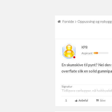
Forside
Oppussing og nybygg
KPB
Aspirant
En skumskive til pynt? Nei den 
overflate slik en solid gummipa
Signatur
Tidligere rørlegger, nå hobbyelek
1
Anbefal
Siter