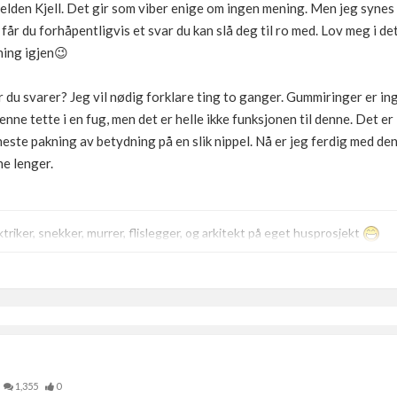
lden Kjell. Det gir som viber enige om ingen mening. Men jeg synes d
år du forhåpentligvis et svar du kan slå deg til ro med. Lov meg i det
ning igjen😉
r du svarer? Jeg vil nødig forklare ting to ganger. Gummiringer er i
denne tette i en fug, men det er helle ikke funksjonen til denne. Det e
ste pakning av betydning på en slik nippel. Nå er jeg ferdig med denn
ne lenger.
triker, snekker, murrer, flislegger, og arkitekt på eget husprosjekt
1,355
0