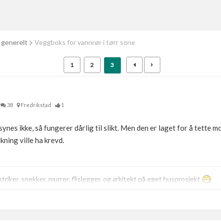
 generelt
Veggboks for vannrør i tørr sone
1
2
3
38
Fredrikstad
1
synes ikke, så fungerer dårlig til slikt. Men den er laget for å tette 
kning ville ha krevd.
triker, snekker, murrer, flislegger, og arkitekt på eget husprosjekt