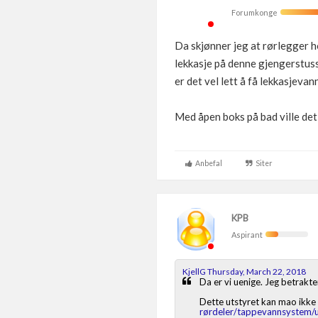
Forumkonge
Da skjønner jeg at rørlegger h
lekkasje på denne gjengerstusse
er det vel lett å få lekkasjeva
Med åpen boks på bad ville det
Anbefal
Siter
KPB
Aspirant
KjellG Thursday, March 22, 2018
Da er vi uenige. Jeg betrakt
Dette utstyret kan mao ikke
rørdeler/tappevannsystem/