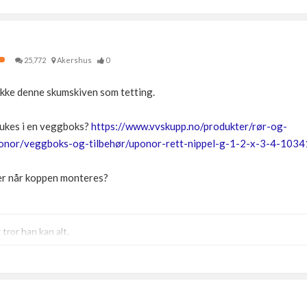
25,772
Akershus
0
 ikke denne skumskiven som tetting.
rukes i en veggboks?
https://www.vvskupp.no/produkter/rør-og-
ponor/veggboks-og-tilbehør/uponor-rett-nippel-g-1-2-x-3-4-10
per når koppen monteres?
ror han kan alt.