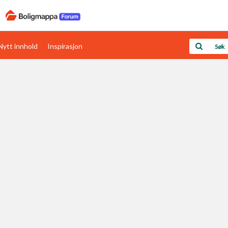
Nytt innhold
Inspirasjon
Boligens papirer
Den enkleste måten å få papirene i orden
rav
Verdi & økonomi
Din største investering
Papirer som mangler
Skaff dokumentasjon som mangler
Kom i gang med Boligmappa
Se din bolig? Klikk her