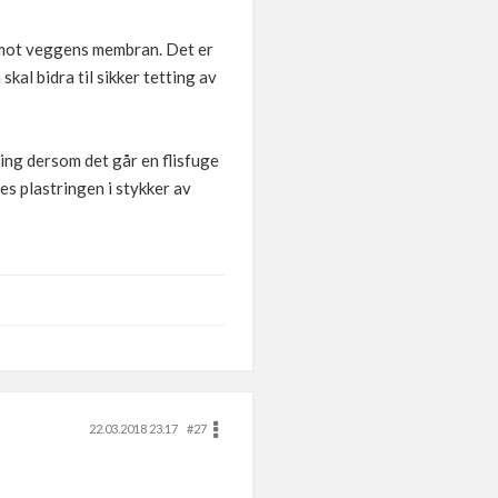
t mot veggens membran. Det er
kal bidra til sikker tetting av
ing dersom det går en flisfuge
res plastringen i stykker av
22.03.2018 23.17
#27