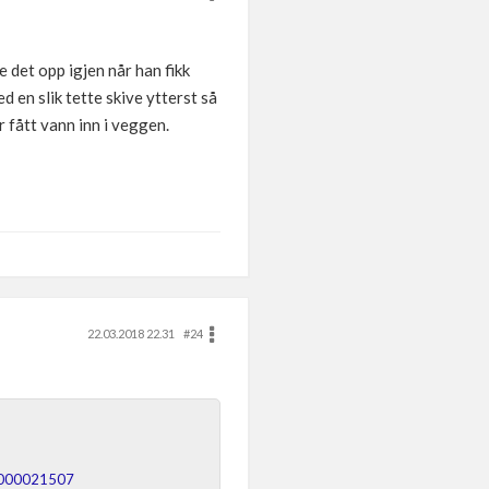
 det opp igjen når han fikk
 en slik tette skive ytterst så
 fått vann inn i veggen.
22.03.2018 22.31
#24
p0000021507