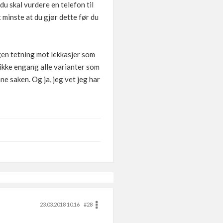
u skal vurdere en telefon til
 minste at du gjør dette før du
ngen tetning mot lekkasjer som
r ikke engang alle varianter som
e saken. Og ja, jeg vet jeg har
23.03.2018 10.16
#28