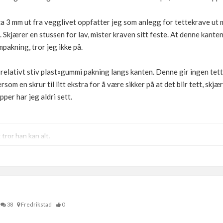
a 3 mm ut fra vegglivet oppfatter jeg som anlegg for tettekrave u
kjærer en stussen for lav, mister kraven sitt feste. At denne kanten s
akning, tror jeg ikke på.
relativt stiv plast«gummi pakning langs kanten. Denne gir ingen tett
om en skrur til litt ekstra for å være sikker på at det blir tett, skjæ
er har jeg aldri sett.
ror han kan alt.
38
Fredrikstad
0