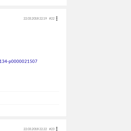
22.03.2018 22.19
#22
34134-p0000021507
22.03.2018 22.22
#23