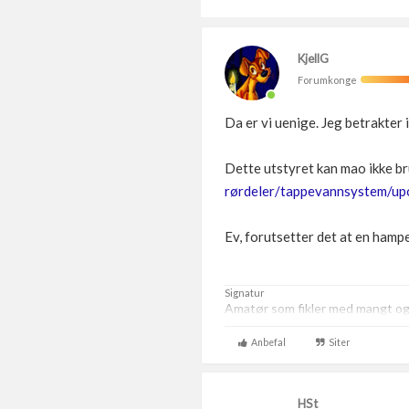
KjellG
Forumkonge
Da er vi uenige. Jeg betrakter
Dette utstyret kan mao ikke b
rørdeler/tappevannsystem/u
Ev, forutsetter det at en ham
Signatur
Amatør som fikler med mangt og t
Anbefal
Siter
HSt