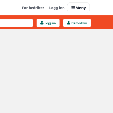
Meny
For bedrifter
Logg inn
Logg inn
Bli medlem
Last opp selv
Ta vare på fargekoder og kvitteringer
Finn håndverkere
Søk blant 9000 bedrifter
Kundeservice
Få svar på det du lurer på
Boligmappa+
Nytt
Få mer ut av Boligmappa