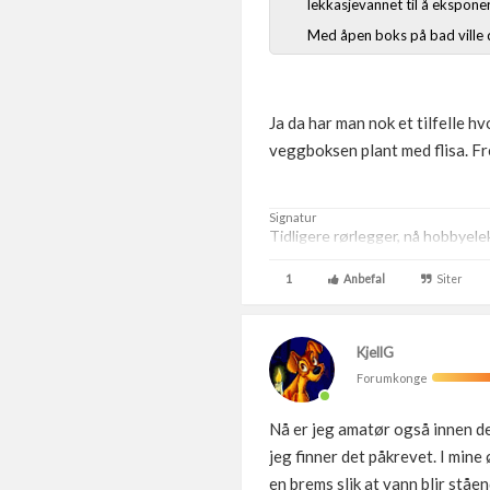
lekkasjevannet til å ekspone
Med åpen boks på bad ville d
Ja da har man nok et tilfelle hv
veggboksen plant med flisa. Fre
Signatur
Tidligere rørlegger, nå hobbyelek
1
Anbefal
Siter
KjellG
Forumkonge
Nå er jeg amatør også innen d
jeg finner det påkrevet. I min
en brems slik at vann blir ståe