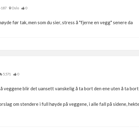
187
Oslo
0
 høyde før tak, men som du sier, stress å "fjerne en vegg" senere da
5,571
0
å veggene blir det uansett vanskelig å ta bort den ene uten å ta bort 
orslag om stendere i full høyde på veggene, i alle fall på sidene, hekt