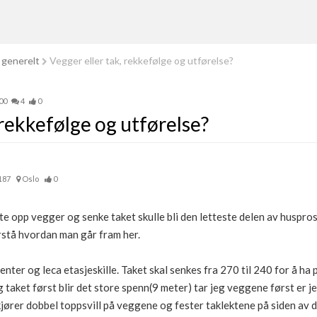
 generelt
Vegger eller tak, rekkefølge og utførelse?
00
4
0
 rekkefølge og utførelse?
187
Oslo
0
te opp vegger og senke taket skulle bli den letteste delen av huspro
orstå hvordan man går fram her.
ter og leca etasjeskille. Taket skal senkes fra 270 til 240 for å ha pl
 taket først blir det store spenn(9 meter) tar jeg veggene først er j
jører dobbel toppsvill på veggene og fester taklektene på siden av de