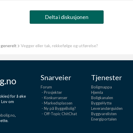
Delta i diskusjonen
 generelt
Vegger eller tak, rekkefølge og utførelse?
Snarveier
Tjenester
g.no
Forum
Boligmappa
- Prosjekter
Hjemla
kies) for å øke
- Konkurranser
Boligkanalen
d Lov om
- Markedsplassen
ByggeHytte
- Ny på ByggeBolig?
Leverandørguiden
- Off-Topic ChitChat
Byggvarelisten
bolig.no
,
Energiportalen
dette.