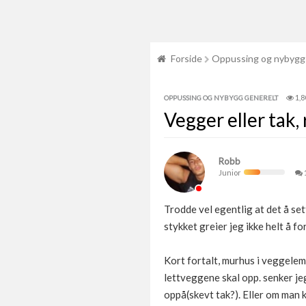
Forside
Oppussing og nybygg
1,8
OPPUSSING OG NYBYGG GENERELT
Vegger eller tak,
Robb
Junior
Trodde vel egentlig at det å set
stykket greier jeg ikke helt å f
Kort fortalt, murhus i veggelemen
lettveggene skal opp. senker jeg
oppå(skevt tak?). Eller om man k