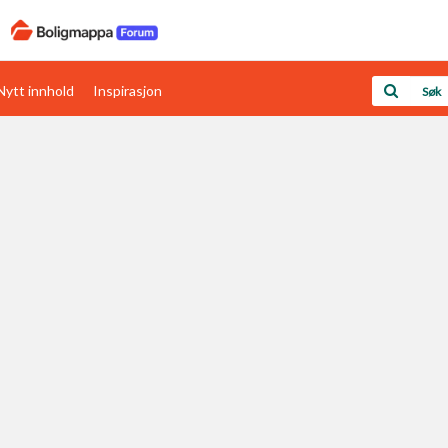
Nytt innhold
Inspirasjon
Boligens papirer
Den enkleste måten å få papirene i orden
rav
Verdi & økonomi
Din største investering
Papirer som mangler
Skaff dokumentasjon som mangler
Kom i gang med Boligmappa
Se din bolig? Klikk her