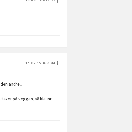
17.02.2015 08.13
#3
17.02.2015 08.33
#4
den andre...
e taket på veggen, så kle inn