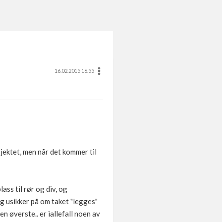
16.02.2015 16.55
sjektet, men når det kommer til
ass til rør og div, og
eg usikker på om taket "legges"
n øverste.. er iallefall noen av