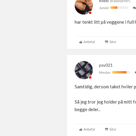
Robb
(trådstarter)
Junior
har tenkt litt på veggene i full
Anbefal
Siter
psv021
Mester
Samtidig, dersom taket hviler p
Så jeg tror jeg holder på mitt f
begge deler..
Anbefal
Siter