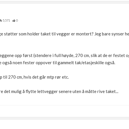
5,571
0
e støtter som holder taket til vegger er montert? Jeg bare synser he
ggene opp først (stendere i full høyde, 270 cm, slik at de er festet og
ne også noen fester oppover til gammelt tak/etasjeskille også.
 til 270 cm, hvis det går mtp rør etc.
re det mulig å flytte lettvegger senere uten å måtte rive taket...