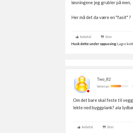
løsningene jeg grubler på men,
Her må det da være en "fasit" ?
Anbefal
Siter
Husk dette under oppussing:
Lagre kvitt
Two_82
Veteran
Om det bare skal feste til vegg
lekte ned byggplank? ala lydbø
Anbefal
Siter