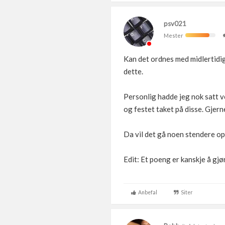
psv021
Mester
Kan det ordnes med midlertidig
dette.
Personlig hadde jeg nok satt ve
og festet taket på disse. Gjer
Da vil det gå noen stendere opp
Edit: Et poeng er kanskje å gjø
Anbefal
Siter