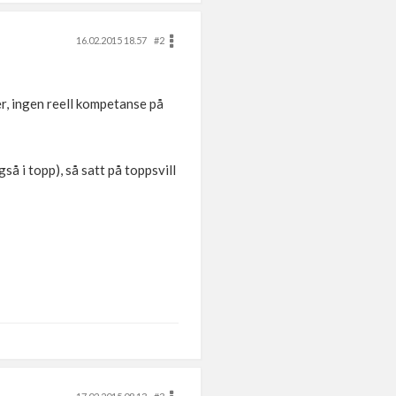
16.02.2015 18.57
#2
r, ingen reell kompetanse på
så i topp), så satt på toppsvill