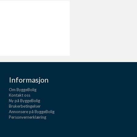
Informasjon
Om ByggeBolig
Kontakt oss
Ny på ByggeBolig
Brukerbetingelser
Annonsere på ByggeBolig
Personvernerklæring