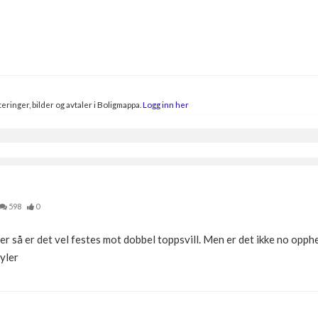
eringer, bilder og avtaler i Boligmappa.
Logg inn her
598
0
er så er det vel festes mot dobbel toppsvill. Men er det ikke no opph
yler