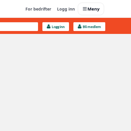
Meny
For bedrifter
Logg inn
Logg inn
Bli medlem
Last opp selv
Ta vare på fargekoder og kvitteringer
Finn håndverkere
Søk blant 9000 bedrifter
Kundeservice
Få svar på det du lurer på
Boligmappa+
Nytt
Få mer ut av Boligmappa