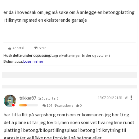
er da i hovedsak om jeg må søke om å anlegge en betongplatting
i tilknytning med en eksisterende garasje
Anbefal
Siter
Husk dette under oppussing:
Lagre kvitteringer, bilder og avtaler i
Boligmappa.
Logg inn her
trikker87
15.07.2012 21.51
#1
(trådstarter)
154
sarpsborg
0
har titta litt på sarpsborg.com (som er kommunen jeg bor i) og
det å plane ut får jeg lov til, men noen som vet hva reglene rundt
platting i betong/bilopstillingsplass i betong i tilknytning til
garasje (er vell ikke noe forskjell på betong eller