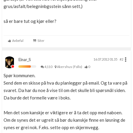
grus/asfalt/belegninbgsstein sånn sett,)
så er bare tut og kjør eller?
Anbefal
Siter
Einar_S
16.07.2012 01.35
#2
4,110
Akershus (Follo)
0
Spør kommunen.
Send dem en skisse på hva du planlegger på email. Og ta vare på
svaret. Da har du noe å vise til om det skulle bli spørsmål siden.
Da burde det formelle være i boks.
Men det som kanskje er viktigere er å ta det opp med naboen.
Om de synes det er ugreit så bør du kanskje finne en løsning de
synes er grei nok. F.eks. sette opp en skjermvegg.