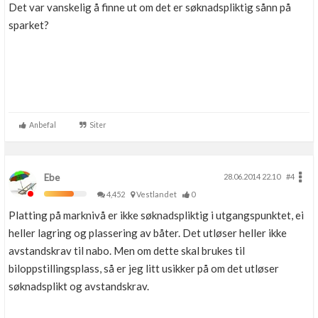
Det var vanskelig å finne ut om det er søknadspliktig sånn på
sparket?
Anbefal
Siter
Ebe
28.06.2014 22.10
#4
4,452
Vestlandet
0
Platting på marknivå er ikke søknadspliktig i utgangspunktet, ei
heller lagring og plassering av båter. Det utløser heller ikke
avstandskrav til nabo. Men om dette skal brukes til
biloppstillingsplass, så er jeg litt usikker på om det utløser
søknadsplikt og avstandskrav.