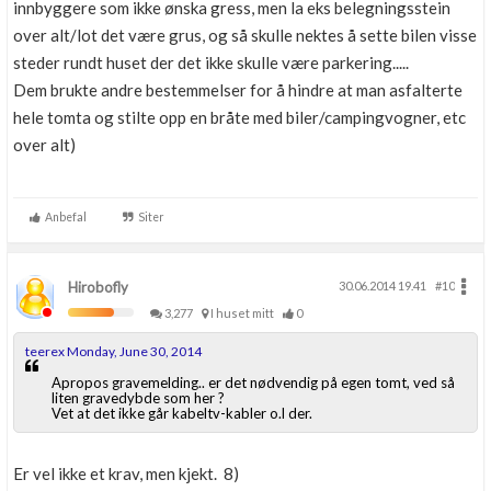
innbyggere som ikke ønska gress, men la eks belegningsstein
over alt/lot det være grus, og så skulle nektes å sette bilen visse
steder rundt huset der det ikke skulle være parkering.....
Dem brukte andre bestemmelser for å hindre at man asfalterte
hele tomta og stilte opp en bråte med biler/campingvogner, etc
over alt)
Anbefal
Siter
Hirobofly
30.06.2014 19.41
#10
3,277
I huset mitt
0
teerex Monday, June 30, 2014
Apropos gravemelding.. er det nødvendig på egen tomt, ved så
liten gravedybde som her ?
Vet at det ikke går kabeltv-kabler o.l der.
Er vel ikke et krav, men kjekt. 8)