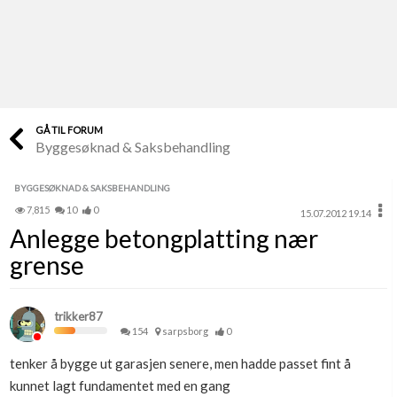
Last opp selv
Ta vare på fargekoder og kvitteringer
Verdi & økonomi
Din største investering
GÅ TIL FORUM
Byggesøknad & Saksbehandling
Finn håndverkere
Søk blant 9000 bedrifter
BYGGESØKNAD & SAKSBEHANDLING
7,815
10
0
15.07.2012 19.14
Papirer som mangler
Anlegge betongplatting nær
Skaff dokumentasjon som mangler
grense
Kundeservice
Få svar på det du lurer på
trikker87
154
sarpsborg
0
Kom i gang med Boligmappa
tenker å bygge ut garasjen senere, men hadde passet fint å
Se din bolig? Klikk her
kunnet lagt fundamentet med en gang