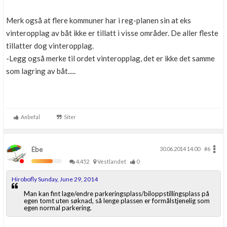
Merk også at flere kommuner har i reg-planen sin at eks
vinteropplag av båt ikke er tillatt i visse områder. De aller fleste
tillatter dog vinteropplag.
-Legg også merke til ordet vinteropplag, det er ikke det samme
som lagring av båt.....
Anbefal
Siter
Ebe
30.06.2014 14.00
#6
4,452
Vestlandet
0
Hirobofly Sunday, June 29, 2014
Man kan fint lage/endre parkeringsplass/biloppstillingsplass på
egen tomt uten søknad, så lenge plassen er formålstjenelig som
egen normal parkering.