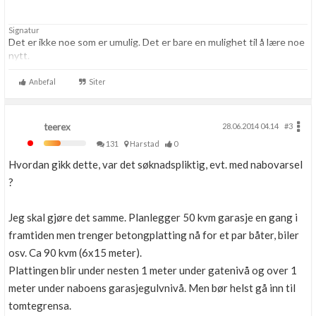
Signatur
Det er ikke noe som er umulig. Det er bare en mulighet til å lære noe
nytt.
Anbefal
Siter
teerex
28.06.2014 04.14
#3
131
Harstad
0
Hvordan gikk dette, var det søknadspliktig, evt. med nabovarsel
?
Jeg skal gjøre det samme. Planlegger 50 kvm garasje en gang i
framtiden men trenger betongplatting nå for et par båter, biler
osv. Ca 90 kvm (6x15 meter).
Plattingen blir under nesten 1 meter under gatenivå og over 1
meter under naboens garasjegulvnivå. Men bør helst gå inn til
tomtegrensa.