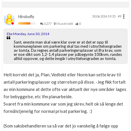
Hirobofly
30.06.2014 19.35
#9
3,277
I huset mitt
0
Ebe Monday, June 30, 2014
Sant, eneste man skal være klar over er at det er opp til
kommuneplanen om parkering skal tas med i utnyttelsesgraden
av tomta. Da regnes antall parkeringersplasser ut ifra krav, som
er noe slikt som 1,2-1,4 plasser per påbegynte 100kvm, rundes
alltid oppover, og dette inngår i utnyttelsesgraden av tomta.
Helt korrekt det ja, Plan, Vedtekt eller Norm kan sette krav til
antall parkeringsplasser og størrelsen på disse. -Jeg fikk fortalt
av min kommune at dette ofte var aktuelt der nye områder lages
for bebyggelse, etc ifm planarbeide.
Svaret fra min kommune var som jeg skrev, helt ok så lenge det
formålstjenelig for normal privat parkering. :)
(Som saksbehandleren sa så var det jo vanskelig å følge opp