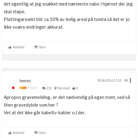
det egentlig at jeg snakket med nærmeste nabo i hjørnet der jeg
skal støpe.
Plattingarealet blir ca 10% av ledig areal på tomta så det er jo
ikke svære endringer akkurat.
Anbefal
Siter
teerex
30.06.2014 15.11
#8
131
Harstad
0
Apropos gravemelding.. er det nødvendig på egen tomt, ved så
liten gravedybde som her ?
Vet at det ikke går kabeltv-kabler o.l der.
Anbefal
Siter