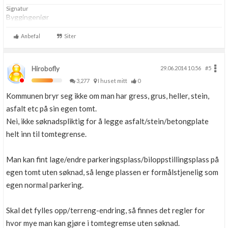
Signatur
Byggingeniør
Anbefal
Siter
Hirobofly
29.06.2014 10.56
#5
3,277
I huset mitt
0
Kommunen bryr seg ikke om man har gress, grus, heller, stein,
asfalt etc på sin egen tomt.
Nei, ikke søknadspliktig for å legge asfalt/stein/betongplate
helt inn til tomtegrense.
Man kan fint lage/endre parkeringsplass/biloppstillingsplass på
egen tomt uten søknad, så lenge plassen er formålstjenelig som
egen normal parkering.
Skal det fylles opp/terreng-endring, så finnes det regler for
hvor mye man kan gjøre i tomtegremse uten søknad.