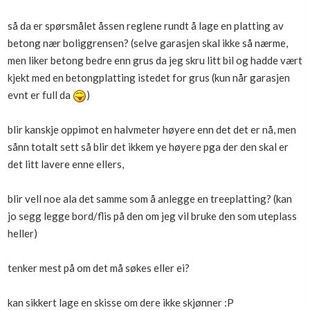
Boligmappa+
så da er spørsmålet åssen reglene rundt å lage en platting av
Nytt
Få mer ut av Boligmappa
betong nær boliggrensen? (selve garasjen skal ikke så nærme,
men liker betong bedre enn grus da jeg skru litt bil og hadde vært
kjekt med en betongplatting istedet for grus (kun når garasjen
evnt er full da
)
blir kanskje oppimot en halvmeter høyere enn det det er nå, men
sånn totalt sett så blir det ikkem ye høyere pga der den skal er
det litt lavere enne ellers,
blir vell noe ala det samme som å anlegge en treeplatting? (kan
jo segg legge bord/flis på den om jeg vil bruke den som uteplass
heller)
tenker mest på om det må søkes eller ei?
kan sikkert lage en skisse om dere ikke skjønner :P