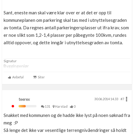
Sant, eneste man skal være klar over er at det er opp til
kommuneplanen om parkering skal tas med i utnyttelsesgraden
av tomta. Da regnes antall parkeringersplasser ut ifra krav, som
er noe slikt som 1,2-1,4 plasser per påbegynte 100kvm, rundes
alltid oppover, og dette inngår i utnyttelsesgraden av tomta.
Signatur
Byggingeniør
Anbefal
Siter
teerex
30.06.2014 14.33
#7
131
Harstad
0
Snakket med kommunen og de hadde ikke lyst på noen søknad fra
meg :P
Så lenge det ikke var vesentlige terrengnivåendringer så holdt