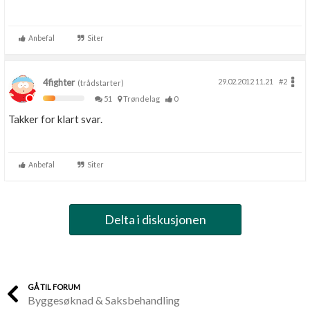
Anbefal
Siter
4fighter
29.02.2012 11.21
#2
(trådstarter)
51
Trøndelag
0
Takker for klart svar.
Anbefal
Siter
Delta i diskusjonen
GÅ TIL FORUM
Byggesøknad & Saksbehandling