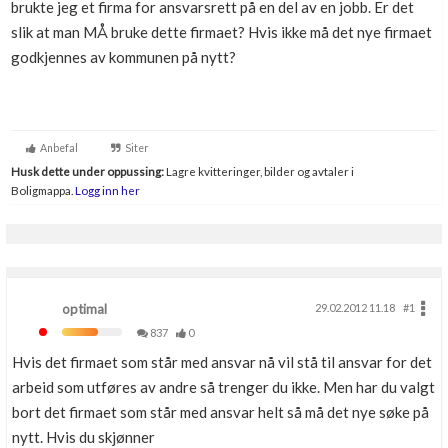
brukte jeg et firma for ansvarsrett på en del av en jobb. Er det
Boligmappa+
slik at man MÅ bruke dette firmaet? Hvis ikke må det nye firmaet
Nytt
Få mer ut av Boligmappa
godkjennes av kommunen på nytt?
Anbefal
Siter
Husk dette under oppussing:
Lagre kvitteringer, bilder og avtaler i
Boligmappa.
Logg inn her
optimal
29.02.2012 11.18
#1
837
0
Hvis det firmaet som står med ansvar nå vil stå til ansvar for det
arbeid som utføres av andre så trenger du ikke. Men har du valgt
bort det firmaet som står med ansvar helt så må det nye søke på
nytt. Hvis du skjønner