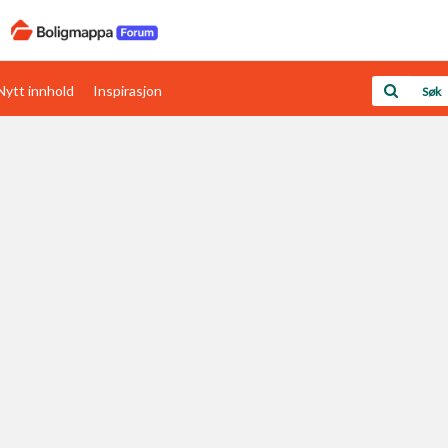
Nytt innhold
Inspirasjon
Boligens papirer
Den enkleste måten å få papirene i orden
rav
Verdi & økonomi
Din største investering
Papirer som mangler
Skaff dokumentasjon som mangler
Kom i gang med Boligmappa
Se din bolig? Klikk her