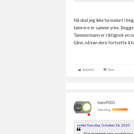
Nå skal jeg ikke ha malurt i be
tømrere er samme yrke. Begge t
Tømmermann er riktignok en no
Sånn, nå kan dere fortsette å h
Anbefal
Siter
hans9001
Høvding
sveba Tuesday, October 26, 2010
Har montert opp overskapa ti