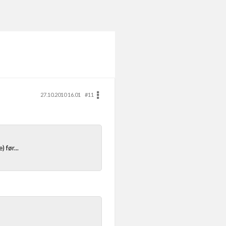
27.10.2010 16.01
#11
 før...