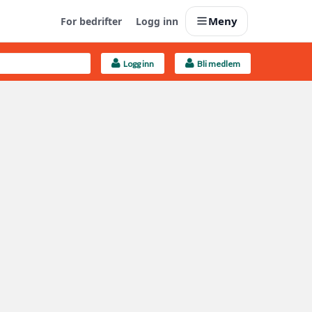
Meny
For bedrifter
Logg inn
Logg inn
Bli medlem
Last opp selv
Ta vare på fargekoder og kvitteringer
Finn håndverkere
Søk blant 9000 bedrifter
Kundeservice
Få svar på det du lurer på
Boligmappa+
Nytt
Få mer ut av Boligmappa