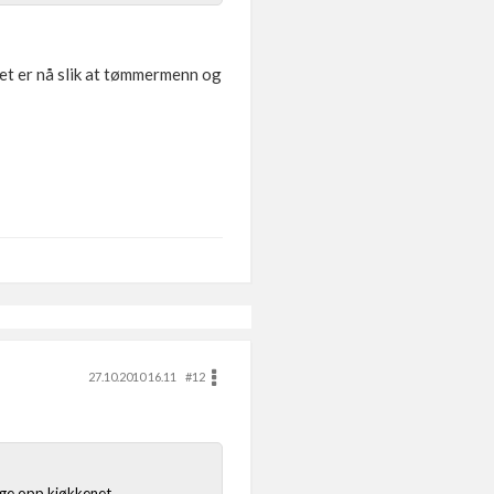
 det er nå slik at tømmermenn og
27.10.2010 16.11
#12
nge opp kjøkkenet.