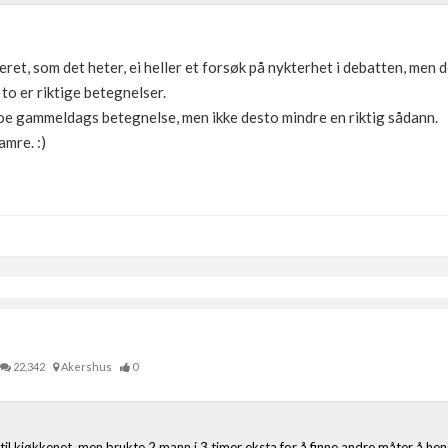
geret, som det heter, ei heller et forsøk på nykterhet i debatten, men
o er riktige betegnelser.
e gammeldags betegnelse, men ikke desto mindre en riktig sådann.
amre. :)
22,342
Akershus
0
l kjøkkenet, men brukte 2 mann i 3 timer eksta for å finne andre måter å he