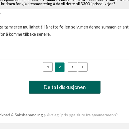
r timen for kjøkkenmontering å da vil dette bli 3300 i prisrduksjon?
.
 ga tømreren mulighet til å rette feilen selv, men denne summen er an
for å komme tilbake senere.
1
2
Delta i diskusjonen
knad & Saksbehandling
Avslag i pris pga slurv fra tømmermenn?