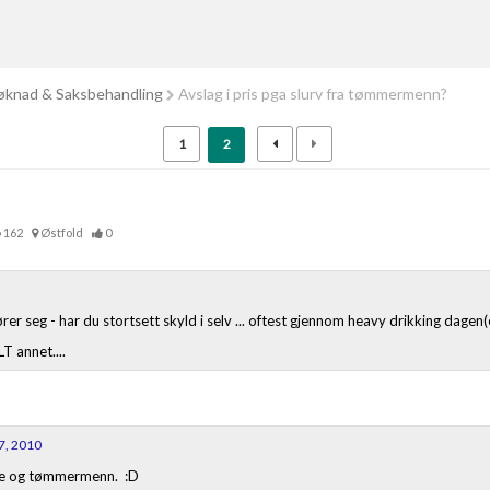
knad & Saksbehandling
Avslag i pris pga slurv fra tømmermenn?
1
2
162
Østfold
0
seg - har du stortsett skyld i selv ... oftest gjennom heavy drikking dagen(e)
T annet....
7, 2010
rere og tømmermenn. :D