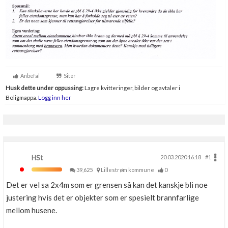
Anbefal
Siter
Husk dette under oppussing:
Lagre kvitteringer, bilder og avtaler i
Boligmappa.
Logg inn her
HSt
20.03.2020 16.18
#1
39,625
Lillestrøm kommune
0
Det er vel sa 2x4m som er grensen så kan det kanskje bli noe
justering hvis det er objekter som er spesielt brannfarlige
mellom husene.