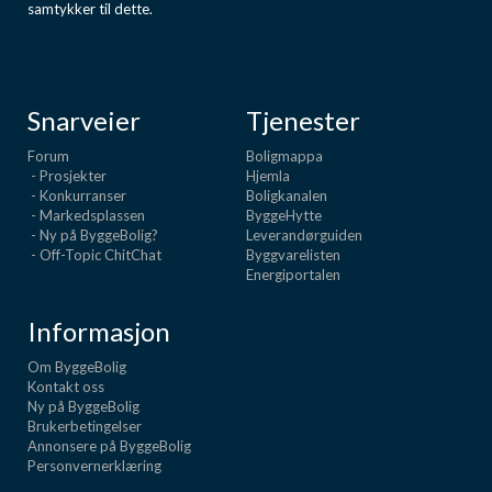
samtykker til dette.
Snarveier
Tjenester
Forum
Boligmappa
- Prosjekter
Hjemla
- Konkurranser
Boligkanalen
- Markedsplassen
ByggeHytte
- Ny på ByggeBolig?
Leverandørguiden
- Off-Topic ChitChat
Byggvarelisten
Energiportalen
Informasjon
Om ByggeBolig
Kontakt oss
Ny på ByggeBolig
Brukerbetingelser
Annonsere på ByggeBolig
Personvernerklæring