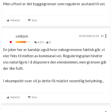
Men oftest er det byggegrenser som regulerer avstand til vei.
Anbefal
Siter
oddbjoh
20.03.2020 23.30
#2
4,271
0
En joker her er kanskje også hvor nabogrensene faktisk går, vi
eier feks til midten av kommunal vei. Reguleringsplan hindrer
oss naturligvis I å disponere den eiendommen, men grensen går
der like fullt.
I eksempelet over vil jo dette få relativt vesentlig betydning...
Anbefal
Siter