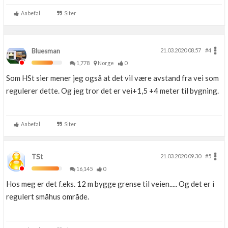
Anbefal
Siter
Bluesman
21.03.2020 08.57
#4
1,778
Norge
0
Som HSt sier mener jeg også at det vil være avstand fra vei som
regulerer dette. Og jeg tror det er vei+1,5 +4 meter til bygning.
Anbefal
Siter
TSt
21.03.2020 09.30
#5
16,145
0
Hos meg er det f.eks. 12 m bygge grense til veien..... Og det er i
regulert småhus område.