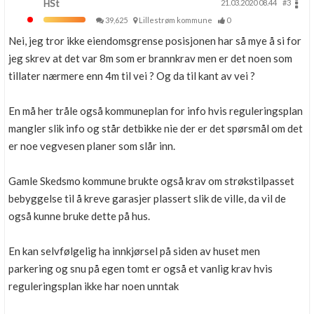
HSt
21.03.2020 08.44
#3
39,625
Lillestrøm kommune
0
Nei, jeg tror ikke eiendomsgrense posisjonen har så mye å si for
jeg skrev at det var 8m som er brannkrav men er det noen som
tillater nærmere enn 4m til vei ? Og da til kant av vei ?
En må her tråle også kommuneplan for info hvis reguleringsplan
mangler slik info og står detbikke nie der er det spørsmål om det
er noe vegvesen planer som slår inn.
Gamle Skedsmo kommune brukte også krav om strøkstilpasset
bebyggelse til å kreve garasjer plassert slik de ville, da vil de
også kunne bruke dette på hus.
En kan selvfølgelig ha innkjørsel på siden av huset men
parkering og snu på egen tomt er også et vanlig krav hvis
reguleringsplan ikke har noen unntak