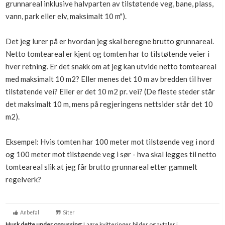
grunnareal inklusive halvparten av tilstøtende veg, bane, plass,
Boligmappa+
vann, park eller elv, maksimalt 10 m").
Nytt
Få mer ut av Boligmappa
Det jeg lurer på er hvordan jeg skal beregne brutto grunnareal.
Netto tomteareal er kjent og tomten har to tilstøtende veier i
hver retning. Er det snakk om at jeg kan utvide netto tomteareal
med maksimalt 10 m2? Eller menes det 10 m av bredden til hver
tilstøtende vei? Eller er det 10 m2 pr. vei? (De fleste steder står
det maksimalt 10 m, mens på regjeringens nettsider står det 10
m2).
Eksempel: Hvis tomten har 100 meter mot tilstøende veg i nord
og 100 meter mot tilstøende veg i sør - hva skal legges til netto
tomteareal slik at jeg får brutto grunnareal etter gammelt
regelverk?
Anbefal
Siter
Husk dette under oppussing:
Lagre kvitteringer, bilder og avtaler i