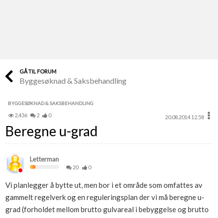
Last opp selv
Ta vare på fargekoder og kvitteringer
Verdi & økonomi
Din største investering
GÅ TIL FORUM
Byggesøknad & Saksbehandling
Finn håndverkere
Søk blant 9000 bedrifter
BYGGESØKNAD & SAKSBEHANDLING
2,436
2
0
20.08.2014 12.58
Papirer som mangler
Beregne u-grad
Skaff dokumentasjon som mangler
Kundeservice
Letterman
Få svar på det du lurer på
20
0
Vi planlegger å bytte ut, men bor i et område som omfattes av
Kom i gang med Boligmappa
gammelt regelverk og en reguleringsplan der vi må beregne u-
Se din bolig? Klikk her
grad (forholdet mellom brutto gulvareal i bebyggelse og brutto