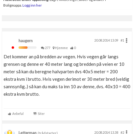
Boligmappa.
Logg inn her
haugern
20.08.2014 13.09
#1
277
Hjemme
0
Det kommer an på bredden av vegen. Hvis vegen går langs
grensen og denne er 40 meter lang og bredden på veien er 10
meter så kan du beregne halvparten dvs 40x5 meter = 200
ekstra kvm i brutto. Hvis vegen derimot er 30 meter bred (veldig
sannsynlig..) så kan du maks ta inn 10 av denne, dvs. 40x10 = 400
ekstra kvm brutto.
Anbefal
Siter
Letterman
20.08.2014 13.38
#2
(trådstarter)