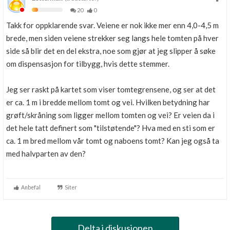
20
0
Takk for oppklarende svar. Veiene er nok ikke mer enn 4,0-4,5 m
brede, men siden veiene strekker seg langs hele tomten på hver
side så blir det en del ekstra, noe som gjør at jeg slipper å søke
om dispensasjon for tilbygg, hvis dette stemmer.
Jeg ser raskt på kartet som viser tomtegrensene, og ser at det
er ca. 1 m i bredde mellom tomt og vei. Hvilken betydning har
grøft/skråning som ligger mellom tomten og vei? Er veien da i
det hele tatt definert som "tilstøtende"? Hva med en sti som er
ca. 1 m bred mellom vår tomt og naboens tomt? Kan jeg også ta
med halvparten av den?
Anbefal
Siter
Delta i diskusjonen