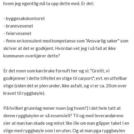
hvem jeg egentlig må ta opp dette med. Er det:
- byggesakskontoret
- brannvesenet
- feiervesenet
- finne en konsulent med kompetanse som "Ansvarlig søker" som
skriver at det er godkjent. Hvordan vet jeg i så fall at ikke
kommunen overkjører dette?
Er det noen som kan bruke fornuft her og si: "Greitt, vi
godkjenner i dette tilfellet en stige til carport", evt. en utfellbar
stige (siden det er plen under, ikke asfalt, og vi er ca. 20cm over
kravet til ryggbøyle).
På hvilket grunnlag mener noen (og hvem?) i det hele tatt at
denne ryggbøylen er så essensiell? Til og med leverandørene
sier at man kan skade seg minst like ille om man glipper taket i en
stige med ryggbøyle som i en uten. Og at man pga ryggbøylen