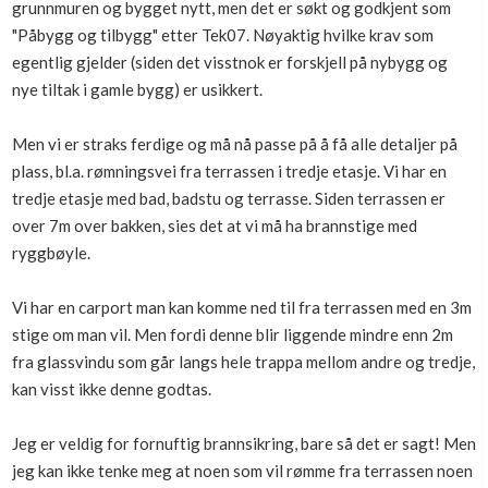
grunnmuren og bygget nytt, men det er søkt og godkjent som
Boligmappa+
"Påbygg og tilbygg" etter Tek07. Nøyaktig hvilke krav som
Nytt
Få mer ut av Boligmappa
egentlig gjelder (siden det visstnok er forskjell på nybygg og
nye tiltak i gamle bygg) er usikkert.
Men vi er straks ferdige og må nå passe på å få alle detaljer på
plass, bl.a. rømningsvei fra terrassen i tredje etasje. Vi har en
tredje etasje med bad, badstu og terrasse. Siden terrassen er
over 7m over bakken, sies det at vi må ha brannstige med
ryggbøyle.
Vi har en carport man kan komme ned til fra terrassen med en 3m
stige om man vil. Men fordi denne blir liggende mindre enn 2m
fra glassvindu som går langs hele trappa mellom andre og tredje,
kan visst ikke denne godtas.
Jeg er veldig for fornuftig brannsikring, bare så det er sagt! Men
jeg kan ikke tenke meg at noen som vil rømme fra terrassen noen