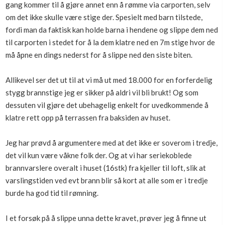
gang kommer til å gjøre annet enn å rømme via carporten, selv
om det ikke skulle være stige der. Spesielt med barn tilstede,
fordi man da faktisk kan holde barna i hendene og slippe dem ned
til carporten i stedet for å la dem klatre ned en 7m stige hvor de
må åpne en dings nederst for å slippe ned den siste biten.
Allikevel ser det ut til at vi må ut med 18.000 for en forferdelig
stygg brannstige jeg er sikker på aldri vil bli brukt! Og som
dessuten vil gjøre det ubehagelig enkelt for uvedkommende å
klatre rett opp på terrassen fra baksiden av huset.
Jeg har prøvd å argumentere med at det ikke er soverom i tredje,
det vil kun være våkne folk der. Og at vi har seriekoblede
brannvarslere overalt i huset (16stk) fra kjeller til loft, slik at
varslingstiden ved evt brann blir så kort at alle som er i tredje
burde ha god tid til rømning.
I et forsøk på å slippe unna dette kravet, prøver jeg å finne ut