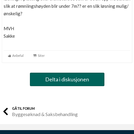
slik at rømniingshøyden blir under 7m?? er en slik løsning mulig/
ønskelig?
MVH
Sakke
Anbefal
Siter
Delta i diskusjonen
GÅ TIL FORUM
Byggesøknad & Saksbehandling