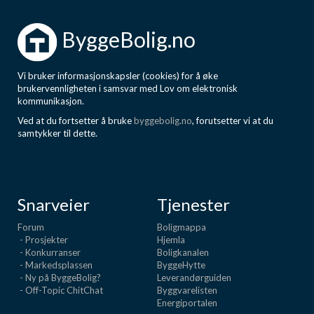
ByggeBolig.no
Vi bruker informasjonskapsler (cookies) for å øke
brukervennligheten i samsvar med Lov om elektronisk
kommunikasjon.
Ved at du fortsetter å bruke
byggebolig.no
, forutsetter vi at du
samtykker til dette.
Snarveier
Tjenester
Forum
Boligmappa
- Prosjekter
Hjemla
- Konkurranser
Boligkanalen
- Markedsplassen
ByggeHytte
- Ny på ByggeBolig?
Leverandørguiden
- Off-Topic ChitChat
Byggvarelisten
Energiportalen