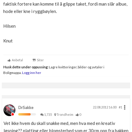
faktisk fortere kan komme til å glippe taket, fordi man slår albue,
hode eller kne i ryggbøylen.
Hilsen
Knut
Anbefal
Siter
Husk dette under oppussing:
Lagre kvitteringer, bilder og avtaler i
Boligmappa.
Logg inn her
DrSakke
22.08.2012 16.00
#1
1,735
Trondheim
0
Vet ikke hvem du skall snakke med, men hva med en kreativ
løsning?? platting eller blomsterbed som er 30cm opp fra bakken