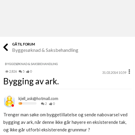
Last opp selv
Ta vare på fargekoder og kvitteringer
Verdi & økonomi
Din største investering
GÅ TIL FORUM
Byggesøknad & Saksbehandling
Finn håndverkere
Søk blant 9000 bedrifter
BYGGESØKNAD & SAKSBEHANDLING
2,826
5
0
31.03.2014 10.59
Papirer som mangler
Bygging av ark.
Skaff dokumentasjon som mangler
Kundeservice
kjell_ask@hotmail.com
Få svar på det du lurer på
2
0
Trenger man søke om byggetillatelse og sende nabovarsel ved
Kom i gang med Boligmappa
bygging av ark, når denne ikke går høyere en eksisterende tak,
Se din bolig? Klikk her
og ikke går utforbi eksisterende grunnmur ?