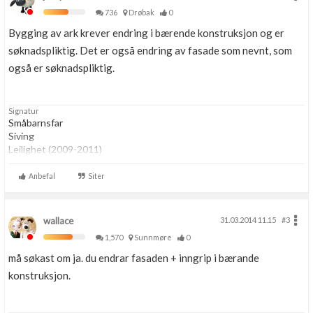
736
Drøbak
0
Bygging av ark krever endring i bærende konstruksjon og er
søknadspliktig. Det er også endring av fasade som nevnt, som
også er søknadspliktig.
Signatur
Småbarnsfar
Siving
Leilighet (2009-2011)
Husprosjekt (2011-2020)
Hytteprosjekt (2016- )
Anbefal
Siter
Husprosjekt (2021- )
wallace
31.03.2014 11.15
#3
1,570
Sunnmøre
0
må søkast om ja. du endrar fasaden + inngrip i bærande
konstruksjon.