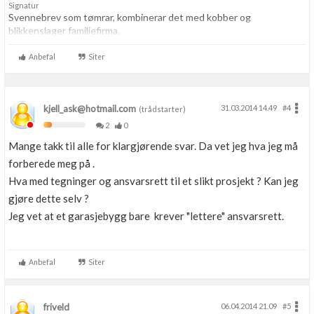
Signatur
Svennebrev som tømrar, kombinerar det med kobber og
blikkenslager familiefirma.
Anbefal
Siter
kjell_ask@hotmail.com
31.03.2014 14.49
#4
(trådstarter)
2
0
Mange takk til alle for klargjørende svar. Da vet jeg hva jeg må
forberede meg på .
Hva med tegninger og ansvarsrett til et slikt prosjekt ? Kan jeg
gjøre dette selv ?
Jeg vet at et garasjebygg bare krever "lettere" ansvarsrett.
Anbefal
Siter
friveld
06.04.2014 21.09
#5