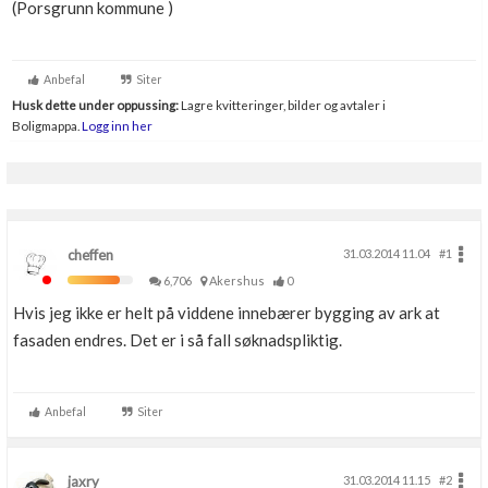
(Porsgrunn kommune )
Boligmappa+
Nytt
Få mer ut av Boligmappa
Anbefal
Siter
Husk dette under oppussing:
Lagre kvitteringer, bilder og avtaler i
Boligmappa.
Logg inn her
cheffen
31.03.2014 11.04
#1
6,706
Akershus
0
Hvis jeg ikke er helt på viddene innebærer bygging av ark at
fasaden endres. Det er i så fall søknadspliktig.
Anbefal
Siter
jaxry
31.03.2014 11.15
#2