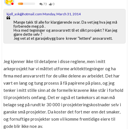
73
0
kjell_ask@hotmail.com Monday, March 31, 2014
Mange takk til alle for klargjørende svar. Da vet jeg hva jeg må
forberede meg på .
Hva med tegninger og ansvarsrett til et slikt prosjekt ? Kan jeg
gjøre dette selv ?
Jeg vet at et garasjebygg bare krever "lettere" ansvarsrett.
Jeg kjenner ikke til detaljene i disse reglene, men i mitt
arkeprosjekt har vi måttet utforme arkitekttegninger og ha
firma med ansvarsrett for de ulike delene av arbeidet. Det har
vært en lang og tung prosess å få papirene på plass, og jeg
tenker i mitt stille sinn at de formelle kravene ikke står i forhold
til prosjektets omfang. Det er også et tankekors at man må
belage seg på rundt kr 30 000 i prosjekteringskostnader selv i
ganske små prosjekter. Da koster det fort mer enn det smaker,
og fornuftige prosjekter som vil komme fremtidige eiere til
gode blir ikke noe av.