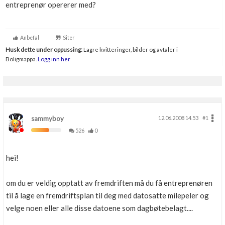
entreprenør opererer med?
Anbefal
Siter
Husk dette under oppussing:
Lagre kvitteringer, bilder og avtaler i
Boligmappa.
Logg inn her
sammyboy
12.06.2008 14.53
#1
526
0
hei!
om du er veldig opptatt av fremdriften må du få entreprenøren
til å lage en fremdriftsplan til deg med datosatte milepeler og
velge noen eller alle disse datoene som dagbøtebelagt....