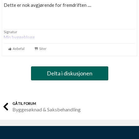
Dette er nok avgjørende for fremdriften ....
Signatur
Min byggeblogg
Anbefal
Siter
Delta i diskusjonen
GÅ TIL FORUM
Byggesøknad & Saksbehandling