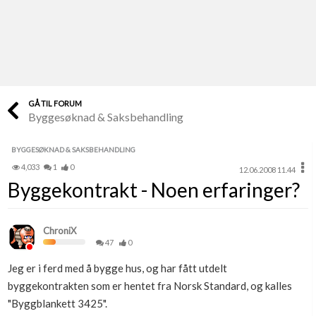
Last opp selv
Ta vare på fargekoder og kvitteringer
Verdi & økonomi
Din største investering
GÅ TIL FORUM
Byggesøknad & Saksbehandling
Finn håndverkere
Søk blant 9000 bedrifter
BYGGESØKNAD & SAKSBEHANDLING
4,033
1
0
12.06.2008 11.44
Papirer som mangler
Byggekontrakt - Noen erfaringer?
Skaff dokumentasjon som mangler
Kundeservice
ChroniX
Få svar på det du lurer på
47
0
Jeg er i ferd med å bygge hus, og har fått utdelt
Kom i gang med Boligmappa
byggekontrakten som er hentet fra Norsk Standard, og kalles
Se din bolig? Klikk her
"Byggblankett 3425".