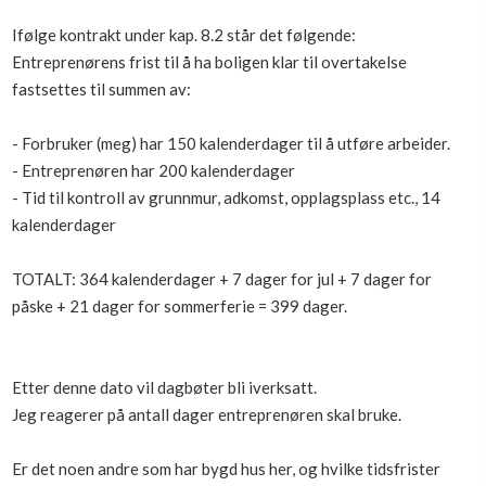
Boligmappa+
Ifølge kontrakt under kap. 8.2 står det følgende:
Nytt
Få mer ut av Boligmappa
Entreprenørens frist til å ha boligen klar til overtakelse
fastsettes til summen av:
- Forbruker (meg) har 150 kalenderdager til å utføre arbeider.
- Entreprenøren har 200 kalenderdager
- Tid til kontroll av grunnmur, adkomst, opplagsplass etc., 14
kalenderdager
TOTALT: 364 kalenderdager + 7 dager for jul + 7 dager for
påske + 21 dager for sommerferie = 399 dager.
Etter denne dato vil dagbøter bli iverksatt.
Jeg reagerer på antall dager entreprenøren skal bruke.
Er det noen andre som har bygd hus her, og hvilke tidsfrister