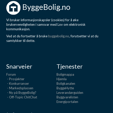
ByggeBolig.no
Vi bruker informasjonskapsler (cookies) for å øke
brukervennligheten i samsvar med Lov om elektronisk
kommunikasjon.
Ved at du fortsetter å bruke
byggebolig.no
, forutsetter vi at du
samtykker til dette.
Snarveier
Tjenester
Forum
Boligmappa
- Prosjekter
Hjemla
- Konkurranser
Boligkanalen
- Markedsplassen
ByggeHytte
- Ny på ByggeBolig?
Leverandørguiden
- Off-Topic ChitChat
Byggvarelisten
Energiportalen