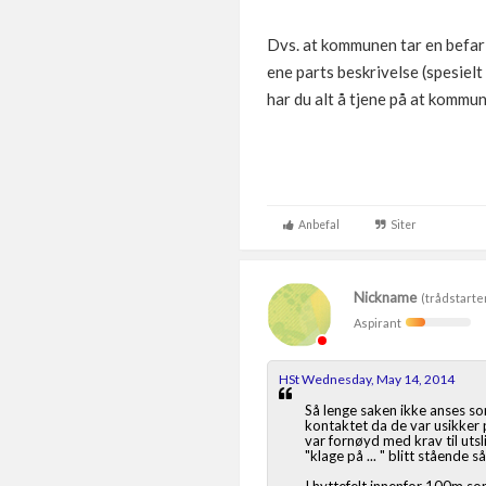
Dvs. at kommunen tar en befarin
ene parts beskrivelse (spesielt
har du alt å tjene på at kommune
Anbefal
Siter
Nickname
(trådstarte
Aspirant
HSt Wednesday, May 14, 2014
Så lenge saken ikke anses so
kontaktet da de var usikker p
var fornøyd med krav til uts
"klage på ... " blitt stående s