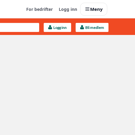
Meny
For bedrifter
Logg inn
Logg inn
Bli medlem
Last opp selv
Ta vare på fargekoder og kvitteringer
Finn håndverkere
Søk blant 9000 bedrifter
Kundeservice
Få svar på det du lurer på
Boligmappa+
Nytt
Få mer ut av Boligmappa