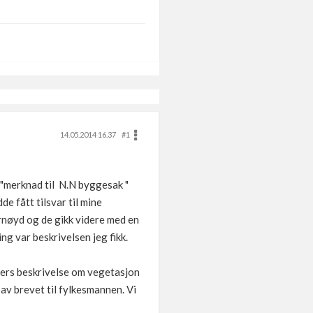
14.05.2014 16.37
#1
n "merknad til N.N byggesak "
de fått tilsvar til mine
ornøyd og de gikk videre med en
ing var beskrivelsen jeg fikk.
økers beskrivelse om vegetasjon
 av brevet til fylkesmannen. Vi