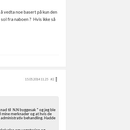
å å vedta noe basert på kun den
 sol fra naboen ? Hvis ikke så
15.05.2014 11.25
#2
nad til N.N byggesak " og jeg ble
til mine merknader og at hvis de
n administrativ behandling. Hadde