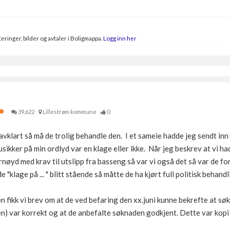
eringer, bilder og avtaler i Boligmappa.
Logg inn her
39,622
Lillestrøm kommune
0
avklart så må de trolig behandle den. I et sameie hadde jeg sendt in
sikker på min ordlyd var en klage eller ikke. Når jeg beskrev at vi had
rnøyd med krav til utslipp fra basseng så var vi også det så var de f
"klage på ... " blitt stående så måtte de ha kjørt full politisk behandl
n fikk vi brev om at de ved befaring den xx.juni kunne bekrefte at s
iten) var korrekt og at de anbefalte søknaden godkjent. Dette var kopi