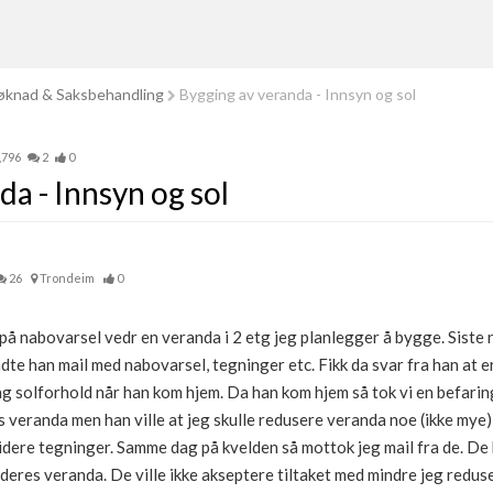
knad & Saksbehandling
Bygging av veranda - Innsyn og sol
,796
2
0
a - Innsyn og sol
26
Trondeim
0
 på nabovarsel vedr en veranda i 2 etg jeg planlegger å bygge. Siste 
te han mail med nabovarsel, tegninger etc. Fikk da svar fra han at er
g solforhold når han kom hjem. Da han kom hjem så tok vi en befarin
s veranda men han ville at jeg skulle redusere veranda noe (ikke mye)
revidere tegninger. Samme dag på kvelden så mottok jeg mail fra de. 
 deres veranda. De ville ikke akseptere tiltaket med mindre jeg reduse