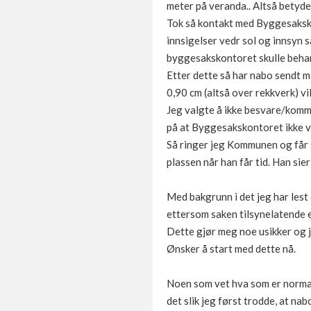
meter på veranda.. Altså betyde
Tok så kontakt med Byggesaksko
innsigelser vedr sol og innsyn 
byggesakskontoret skulle beha
Etter dette så har nabo sendt ma
0,90 cm (altså over rekkverk) vil
Jeg valgte å ikke besvare/kommen
på at Byggesakskontoret ikke v
Så ringer jeg Kommunen og får s
plassen når han får tid. Han sie
Med bakgrunn i det jeg har lest 
ettersom saken tilsynelatende 
Dette gjør meg noe usikker og j
Ønsker å start med dette nå.
Noen som vet hva som er normal
det slik jeg først trodde, at nab