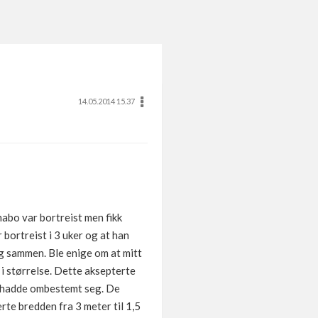
14.05.2014 15.37
nabo var bortreist men fikk
 bortreist i 3 uker og at han
g sammen. Ble enige om at mitt
 i størrelse. Dette aksepterte
De hadde ombestemt seg. De
rte bredden fra 3 meter til 1,5