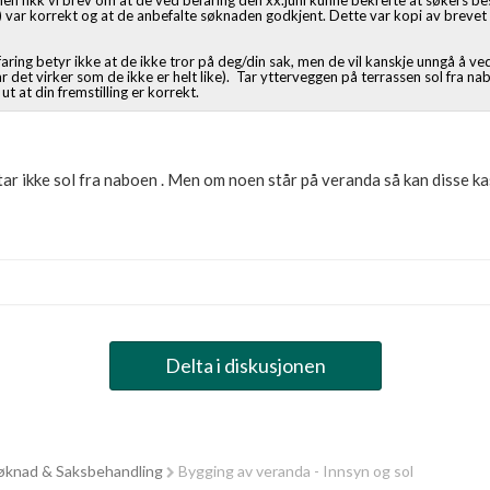
nen fikk vi brev om at de ved befaring den xx.juni kunne bekrefte at søkers b
ten) var korrekt og at de anbefalte søknaden godkjent. Dette var kopi av brevet 
ring betyr ikke at de ikke tror på deg/din sak, men de vil kanskje unngå å v
år det virker som de ikke er helt like). Tar ytterveggen på terrassen sol fra na
t at din fremstilling er korrekt.
ar ikke sol fra naboen . Men om noen står på veranda så kan disse ka
Delta i diskusjonen
knad & Saksbehandling
Bygging av veranda - Innsyn og sol