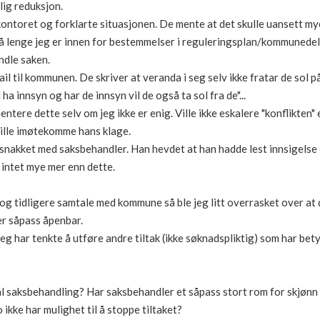
lig reduksjon.
ntoret og forklarte situasjonen. De mente at det skulle uansett mye
så lenge jeg er innen for bestemmelser i reguleringsplan/kommunedelp
ndle saken.
il til kommunen. De skriver at veranda i seg selv ikke fratar de sol
 ha innsyn og har de innsyn vil de også ta sol fra de"...
tere dette selv om jeg ikke er enig. Ville ikke eskalere "konflikten"
ille imøtekomme hans klage.
nakket med saksbehandler. Han hevdet at han hadde lest innsigelse o
r intet mye mer enn dette.
og tidligere samtale med kommune så ble jeg litt overrasket over at d
er såpass åpenbar.
eg har tenkte å utføre andre tiltak (ikke søknadspliktig) som har bet
 saksbehandling? Har saksbehandler et såpass stort rom for skjønn 
o ikke har mulighet til å stoppe tiltaket?