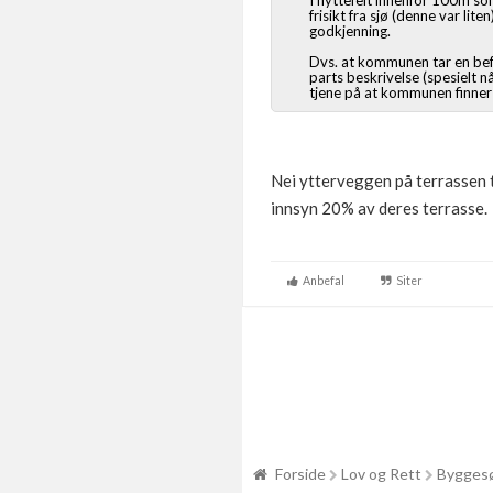
I hyttefelt innenfor 100m so
frisikt fra sjø (denne var li
godkjenning.
Dvs. at kommunen tar en befa
parts beskrivelse (spesielt n
tjene på at kommunen finner u
Nei ytterveggen på terrassen t
innsyn 20% av deres terrasse.
Anbefal
Siter
Forside
Lov og Rett
Byggesø