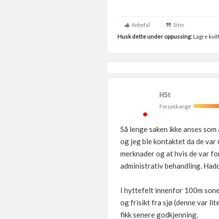
Anbefal
Siter
Husk dette under oppussing:
Lagre kvitt
HSt
Forumkonge
Så lenge saken ikke anses som 
og jeg ble kontaktet da de var u
merknader og at hvis de var fo
administrativ behandling. Hadde 
I hyttefelt innenfor 100m sone
og frisikt fra sjø (denne var l
fikk senere godkjenning.