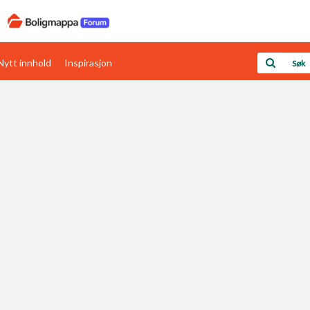
Nytt innhold
Inspirasjon
Boligens papirer
Den enkleste måten å få papirene i orden
rav
Verdi & økonomi
Din største investering
Papirer som mangler
Skaff dokumentasjon som mangler
Kom i gang med Boligmappa
Se din bolig? Klikk her