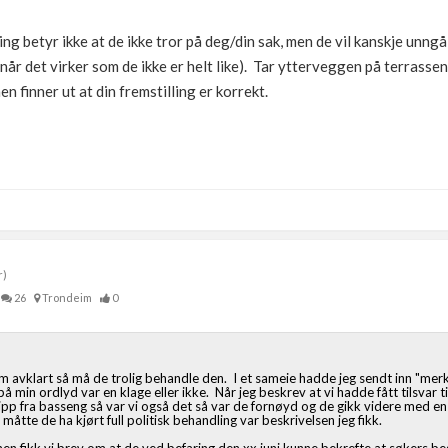
g betyr ikke at de ikke tror på deg/din sak, men de vil kanskje unng
 når det virker som de ikke er helt like). Tar ytterveggen på terrassen
n finner ut at din fremstilling er korrekt.
r)
26
Trondeim
0
m avklart så må de trolig behandle den. I et sameie hadde jeg sendt inn "merk
å min ordlyd var en klage eller ikke. Når jeg beskrev at vi hadde fått tilsvar 
lipp fra basseng så var vi også det så var de fornøyd og de gikk videre med e
å måtte de ha kjørt full politisk behandling var beskrivelsen jeg fikk.