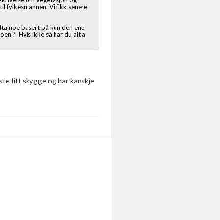
eskrivelse om vegetasjon og
til fylkesmannen. Vi fikk senere
edta noe basert på kun den ene
boen ? Hvis ikke så har du alt å
ste litt skygge og har kanskje