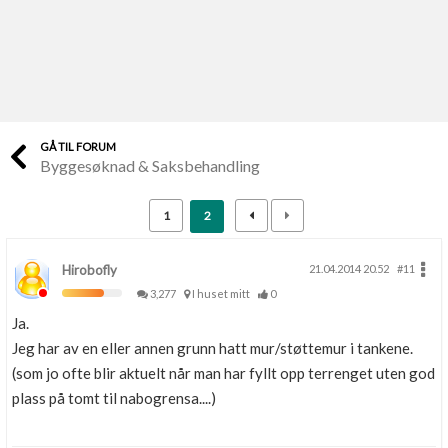
Last opp selv
Ta vare på fargekoder og kvitteringer
Verdi & økonomi
Din største investering
GÅ TIL FORUM
Byggesøknad & Saksbehandling
Finn håndverkere
Søk blant 9000 bedrifter
1
2
Papirer som mangler
Skaff dokumentasjon som mangler
Hirobofly
21.04.2014 20.52
#11
3,277
I huset mitt
0
Kundeservice
Ja.
Få svar på det du lurer på
Jeg har av en eller annen grunn hatt mur/støttemur i tankene.
(som jo ofte blir aktuelt når man har fyllt opp terrenget uten god
Kom i gang med Boligmappa
plass på tomt til nabogrensa....)
Se din bolig? Klikk her