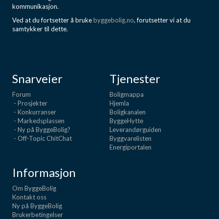
kommunikasjon.
Ved at du fortsetter å bruke
byggebolig.no
, forutsetter vi at du
samtykker til dette.
Snarveier
Tjenester
Forum
Boligmappa
- Prosjekter
Hjemla
- Konkurranser
Boligkanalen
- Markedsplassen
ByggeHytte
- Ny på ByggeBolig?
Leverandørguiden
- Off-Topic ChitChat
Byggvarelisten
Energiportalen
Informasjon
Om ByggeBolig
Kontakt oss
Ny på ByggeBolig
Brukerbetingelser