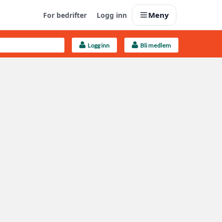
Meny
For bedrifter
Logg inn
Logg inn
Bli medlem
Last opp selv
Ta vare på fargekoder og kvitteringer
Finn håndverkere
Søk blant 9000 bedrifter
Kundeservice
Få svar på det du lurer på
Boligmappa+
Nytt
Få mer ut av Boligmappa