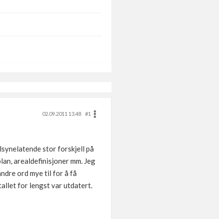
02.09.2011 13.48
#1
lsynelatende stor forskjell på
an, arealdefinisjoner mm. Jeg
dre ord mye til for å få
allet for lengst var utdatert.