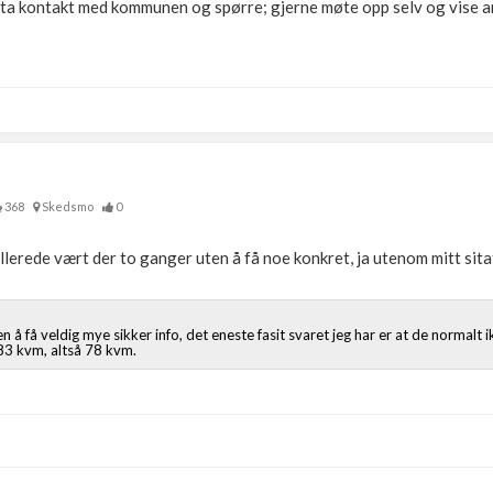
å ta kontakt med kommunen og spørre; gjerne møte opp selv og vise ans
368
Skedsmo
0
allerede vært der to ganger uten å få noe konkret, ja utenom mitt sita
n å få veldig mye sikker info, det eneste fasit svaret jeg har er at de normalt 
83 kvm, altså 78 kvm.