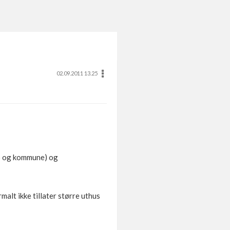
02.09.2011 13.25
bo og kommune) og
malt ikke tillater større uthus