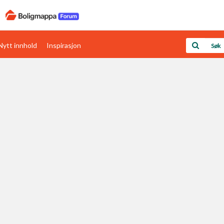
Nytt innhold
Inspirasjon
Boligens papirer
Den enkleste måten å få papirene i orden
rav
Verdi & økonomi
Din største investering
Papirer som mangler
Skaff dokumentasjon som mangler
Kom i gang med Boligmappa
Se din bolig? Klikk her