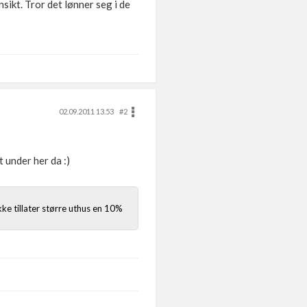
ikt. Tror det lønner seg i de
02.09.2011 13.53
#2
t under her da :)
ikke tillater større uthus en 10%