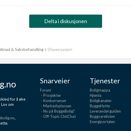
Delta i diskusjonen
knad & Saksbehandling
Dispensasjon
Snarveier
Tjenester
g.no
Forum
Boligmappa
- Prosjekter
Hjemla
kies) for å øke
- Konkurranser
Boligkanalen
d Lov om
- Markedsplassen
ByggeHytte
- Ny på ByggeBolig?
Leverandørguiden
- Off-Topic ChitChat
Byggvarelisten
bolig.no
,
Energiportalen
dette.