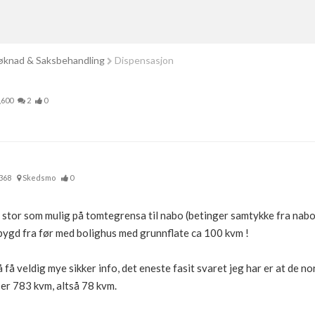
knad & Saksbehandling
Dispensasjon
,600
2
0
368
Skedsmo
0
å stor som mulig på tomtegrensa til nabo (betinger samtykke fra na
ygd fra før med bolighus med grunnflate ca 100 kvm !
 få veldig mye sikker info, det eneste fasit svaret jeg har er at de nor
er 783 kvm, altså 78 kvm.