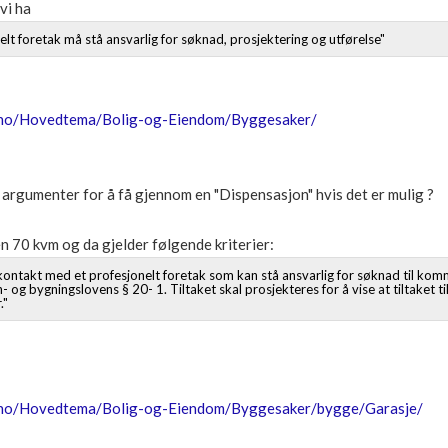
vi ha
lt foretak må stå ansvarlig for søknad, prosjektering og utførelse"
.no/Hovedtema/Bolig-og-Eiendom/Byggesaker/
argumenter for å få gjennom en "Dispensasjon" hvis det er mulig ?
n 70 kvm og da gjelder følgende kriterier:
kontakt med et profesjonelt foretak som kan stå ansvarlig for søknad til kom
- og bygningslovens § 20- 1. Tiltaket skal prosjekteres for å vise at tiltaket tilf
."
no/Hovedtema/Bolig-og-Eiendom/Byggesaker/bygge/Garasje/