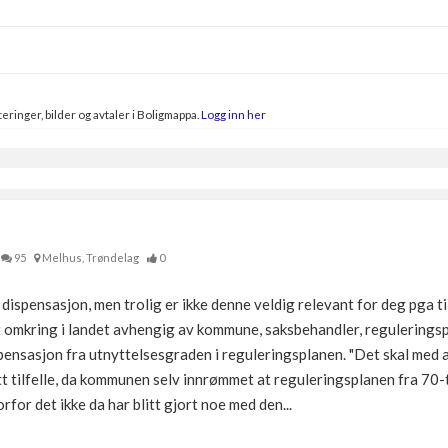
eringer, bilder og avtaler i Boligmappa.
Logg inn her
95
Melhus, Trøndelag
0
dispensasjon, men trolig er ikke denne veldig relevant for deg pga ti
 omkring i landet avhengig av kommune, saksbehandler, reguleringspl
ensasjon fra utnyttelsesgraden i reguleringsplanen. "Det skal med an
itt tilfelle, da kommunen selv innrømmet at reguleringsplanen fra 70-t
rfor det ikke da har blitt gjort noe med den...