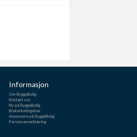
Informasjon
Om ByggeBolig
Kontakt oss
Ny på ByggeBolig
Brukerbetingelser
Annonsere på ByggeBolig
Personvernerklæring