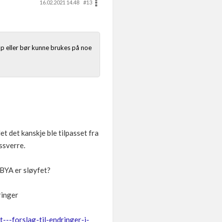
16.02.2021 14.48
#13
pp eller bør kunne brukes på noe
t det kanskje ble tilpasset fra
ssverre.
 BYA er sløyfet?
eringer
-forslag-til-endringer-i-