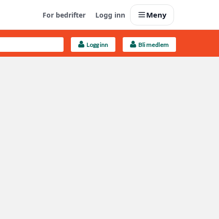
Meny
For bedrifter
Logg inn
Logg inn
Bli medlem
Last opp selv
Ta vare på fargekoder og kvitteringer
Finn håndverkere
Søk blant 9000 bedrifter
Kundeservice
Få svar på det du lurer på
Boligmappa+
Nytt
Få mer ut av Boligmappa