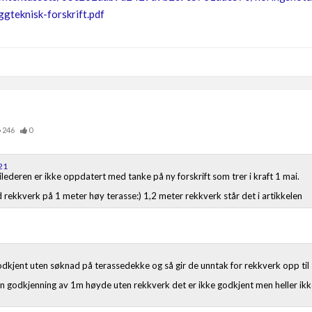
gteknisk-forskrift.pdf
246
0
21
ederen er ikke oppdatert med tanke på ny forskrift som trer i kraft 1 mai.
med rekkverk på 1 meter høy terasse:) 1,2 meter rekkverk står det i artikkelen
dkjent uten søknad på terassedekke og så gir de unntak for rekkverk opp til
en godkjenning av 1m høyde uten rekkverk det er ikke godkjent men heller ikk