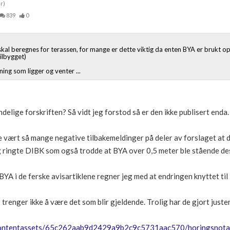
r)
839
0
 skal beregnes for terassen, for mange er dette viktig da enten BYA er brukt o
ilbygget)
ing som ligger og venter ...
delige forskriften? Så vidt jeg forstod så er den ikke publisert enda.
vært så mange negative tilbakemeldinger på deler av forslaget at de
eg ringte DIBK som også trodde at BYA over 0,5 meter ble stående de
BYA i de ferske avisartiklene regner jeg med at endringen knyttet til
trenger ikke å være det som blir gjeldende. Trolig har de gjort just
contentassets/65c262aab9d2429a9b2c9c5731aac570/horingsnotat--