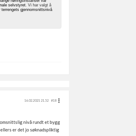
ange høringsinstanser var
unale selvstyret.
Vi har valgt å
r terrengets gjennomsnittsnivå
16.02.2021 21.52
#18
nomsnittslig nivå rundt et bygg
llers er det jo søknadspliktig