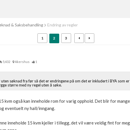
knad & Saksbehandling
Endring av regler
1
2
3
5,432
Akershus
1
 uten søknad fra før så det er endringene på om det er inkludert i BYA som e
gge større med ny regel uten å søke.
 15 kvm også kan inneholde rom for varig opphold. Det blir for mange e
og eventuelt ny hall/inngang.
nne inneholde 15 kvm kjeller i tillegg, det vil være veldig fint for meg