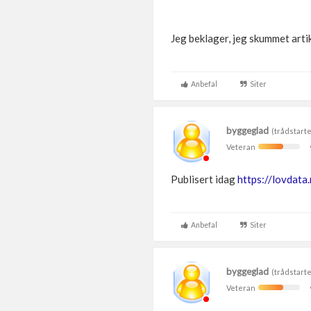
Jeg beklager, jeg skummet artik
Anbefal
Siter
byggeglad
(trådstarte
Veteran
Publisert idag
https://lovdat
Anbefal
Siter
byggeglad
(trådstarte
Veteran