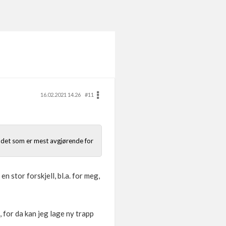
16.02.2021 14.26
#11
r det som er mest avgjørende for
n stor forskjell, bl.a. for meg,
, for da kan jeg lage ny trapp