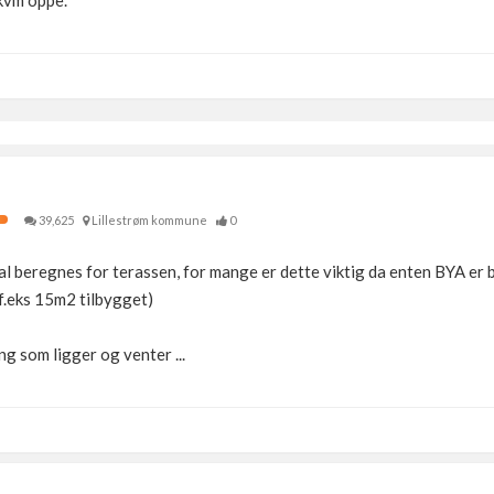
 kvm oppe.
39,625
Lillestrøm kommune
0
al beregnes for terassen, for mange er dette viktig da enten BYA er 
f.eks 15m2 tilbygget)
g som ligger og venter ...