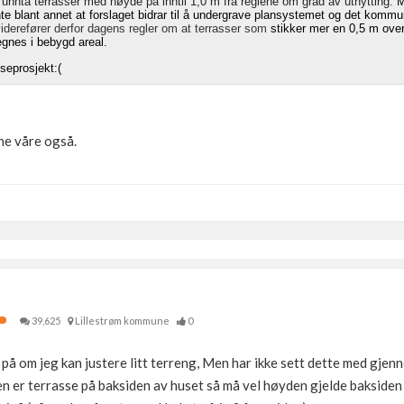
å unnta terrasser med høyde på inntil 1,0 m fra reglene om grad av utnytting.
M
nte blant annet at forslaget bidrar til å undergrave plansystemet og det komm
g viderefører derfor dagens regler om at terrasser som
stikker mer en 0,5 m ove
gnes i bebygd areal.
sseprosjekt:(
ene våre også.
39,625
Lillestrøm kommune
0
på om jeg kan justere litt terreng, Men har ikke sett dette med gjen
er terrasse på baksiden av huset så må vel høyden gjelde baksiden e