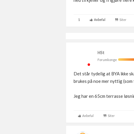
ned til kjeller og frigjøre flere
1
Anbefal
Siter
HSt
Forumkonge
Det står tydelig at BYA ikke sk
brukes på noe mer nyttig (som 
Jeg har en 65cm terrasse løsnin
Anbefal
Siter