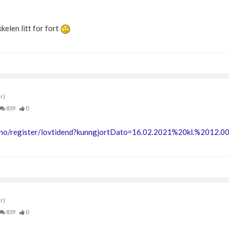
kelen litt for fort
r)
839
0
a.no/register/lovtidend?kunngjortDato=16.02.2021%20kl.%2012.
r)
839
0