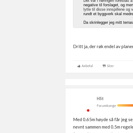
Det var i høringen foreslått 
negative til forslaget, og me
lytte til disse innspillene o
rundt et byggverk skal medre
Da skrinlegger jeg mitt terra
Dritt ja, der røk endel av plan
Anbefal
Siter
HSt
Forumkonge
Med 0.65m høyde så får jeg se 
nevnt sammen med 0.5m regelen 