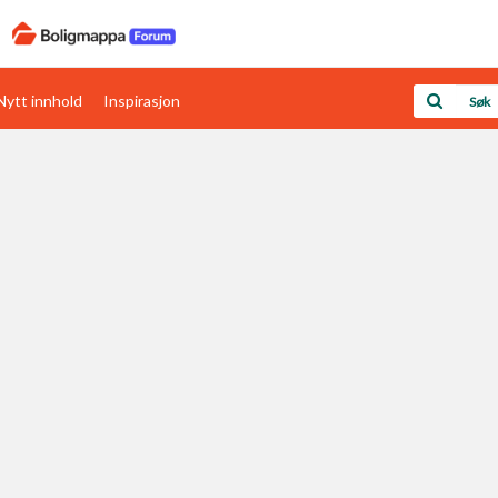
Nytt innhold
Inspirasjon
Boligens papirer
Den enkleste måten å få papirene i orden
rav
Verdi & økonomi
Din største investering
Papirer som mangler
Skaff dokumentasjon som mangler
Kom i gang med Boligmappa
Se din bolig? Klikk her