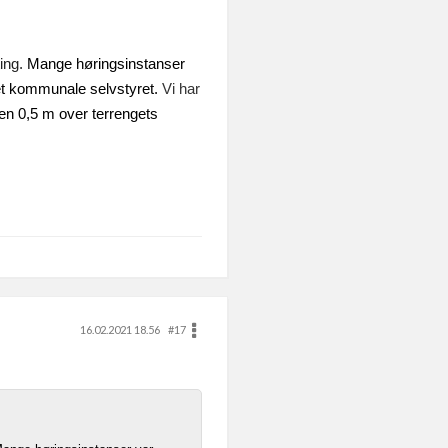
ting.
Mange høringsinstanser
 det kommunale selvstyret.
Vi har
en 0,5 m over terrengets
16.02.2021 18.56
#17