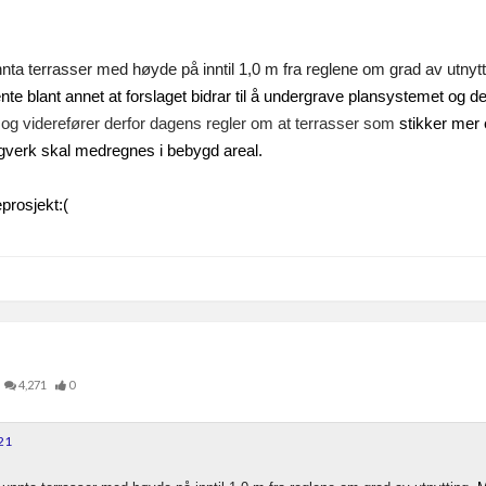
unnta terrasser med høyde på inntil 1,0 m fra reglene om grad av utnyt
mente blant annet at forslaget bidrar til å undergrave plansystemet og
ene og viderefører derfor dagens regler om at terrasser som
stikker mer 
gverk skal medregnes i bebygd areal.
prosjekt:(
4,271
0
21