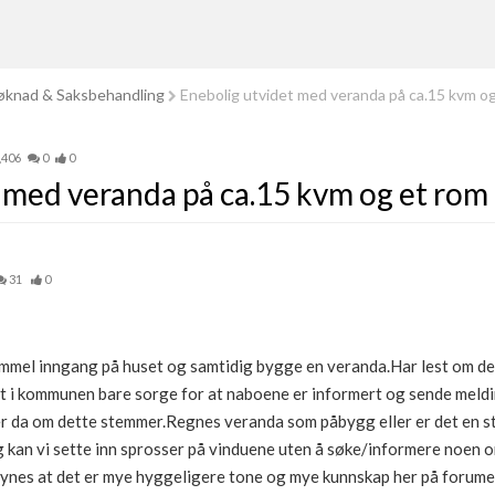
knad & Saksbehandling
Enebolig utvidet med veranda på ca.15 kvm og
,406
0
0
 med veranda på ca.15 kvm og et rom 
31
0
ammel inngang på huset og samtidig bygge en veranda.Har lest om d
t i kommunen bare sorge for at naboene er informert og sende meldi
er da om dette stemmer.Regnes veranda som påbygg eller er det en 
 kan vi sette inn sprosser på vinduene uten å søke/informere noen o
nes at det er mye hyggeligere tone og mye kunnskap her på forume