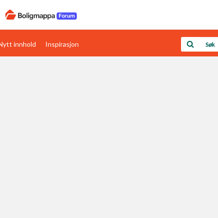
Nytt innhold
Inspirasjon
Boligens papirer
Den enkleste måten å få papirene i orden
rav
Verdi & økonomi
Din største investering
Papirer som mangler
Skaff dokumentasjon som mangler
Kom i gang med Boligmappa
Se din bolig? Klikk her