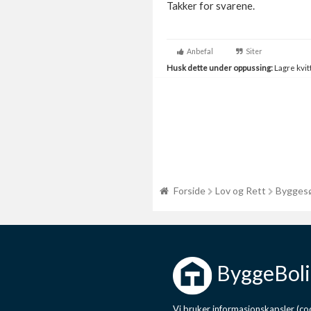
Takker for svarene.
Anbefal
Siter
Husk dette under oppussing:
Lagre kvitt
Forside
Lov og Rett
Byggesø
ByggeBoli
Vi bruker informasjonskapsler (coo