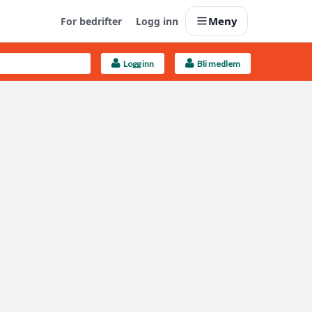
Meny
For bedrifter
Logg inn
Logg inn
Bli medlem
Last opp selv
Ta vare på fargekoder og kvitteringer
Finn håndverkere
Søk blant 9000 bedrifter
Kundeservice
Få svar på det du lurer på
Boligmappa+
Nytt
Få mer ut av Boligmappa