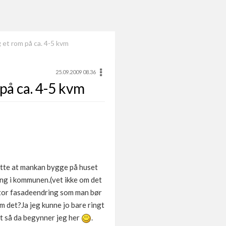
 et rom på ca. 4-5 kvm
25.09.2009 08.36
på ca. 4-5 kvm
ette at mankan bygge på huset
ng i kommunen.(vet ikke om det
stor fasadeendring som man bør
m det?Ja jeg kunne jo bare ringt
t så da begynner jeg her
.