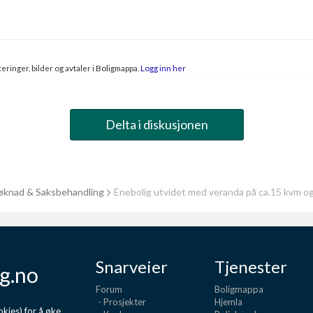
eringer, bilder og avtaler i Boligmappa.
Logg inn her
Delta i diskusjonen
knad & Saksbehandling
Enebolig utvidet med veranda på ca.15 kvm og
Snarveier
Tjenester
g.no
Forum
Boligmappa
- Prosjekter
Hjemla
kies) for å øke