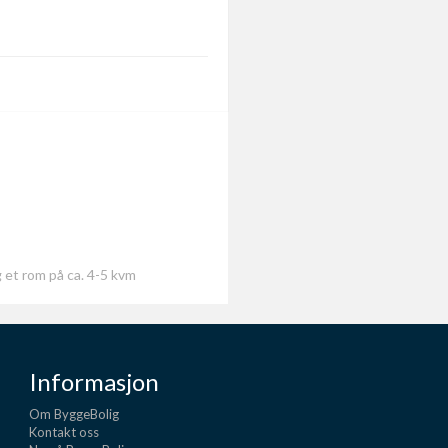
 et rom på ca. 4-5 kvm
Informasjon
Om ByggeBolig
Kontakt oss