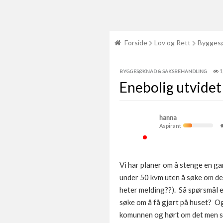
Forside
Lov og Rett
Byggesø
1
BYGGESØKNAD & SAKSBEHANDLING
Enebolig utvidet
hanna
Aspirant
Vi har planer om å stenge en g
under 50 kvm uten å søke om de
heter melding??). Så spørsmål 
søke om å få gjørt på huset? Og
komunnen og hørt om det men sy