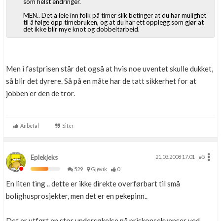
som helst endringer.
MEN.. Det å leie inn folk på timer slik betinger at du har mulighet
til å følge opp timebruken, og at du har ett opplegg som gjør at
det ikke blir mye knot og dobbeltarbeid.
Men i fastprisen står det også at hvis noe uventet skulle dukket,
så blir det dyrere. Så på en måte har de tatt sikkerhet for at
jobben er den de tror.
Anbefal
Siter
Eplekjeks
21.03.2008 17.01
#5
529
Gjøvik
0
En liten ting .. dette er ikke direkte overførbart til små
bolighusprosjekter, men det er en pekepinn..
Det er utført en stor undersøkelse på priskonsekvenser ved