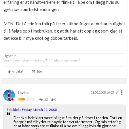
erfaring er at håndtverkere er flinke til å be om tillegg hvis du
gjør noe som helst endringer.
MEN.. Det å leie inn folk på timer slik betinger at du har mulighet
til å følge opp timebruken, og at du har ett opplegg som gjør at
det ikke blir mye knot og dobbeltarbeid.
Signatur
Vår byggeblogg:
http://f-41.blogspot.com/
Anbefal
Siter
Lavina
21.03.2008 16.03
#4
107
0
Eplekjeks Friday, March 21, 2008
Det skal helt klart være billigst å ta det på timer i teorien. For i en
fastpris må tilbyder ta høyde for evt uforutsett. Og min erfaring
er at håndtverkere er flinke til å be om tillegg hvis du gjør noe