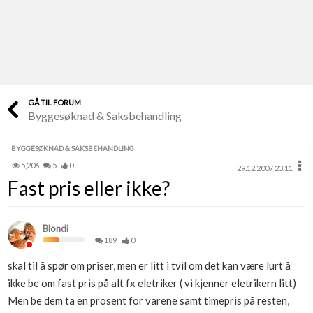
Last opp selv
Ta vare på fargekoder og kvitteringer
Verdi & økonomi
Din største investering
GÅ TIL FORUM
Byggesøknad & Saksbehandling
Finn håndverkere
Søk blant 9000 bedrifter
BYGGESØKNAD & SAKSBEHANDLING
5,206
5
0
29.12.2007 23.11
Papirer som mangler
Fast pris eller ikke?
Skaff dokumentasjon som mangler
Kundeservice
Blondi
Få svar på det du lurer på
189
0
skal til å spør om priser, men er litt i tvil om det kan være lurt å
Kom i gang med Boligmappa
ikke be om fast pris på alt fx eletriker ( vi kjenner eletrikern litt)
Se din bolig? Klikk her
Men be dem ta en prosent for varene samt timepris på resten,