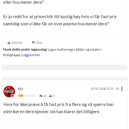
eller hva mener dere?
Boligmappa+
Nytt
Få mer ut av Boligmappa
Er jo redd for at prisen blir litt kustig høy hvis vi får fast pris
samtidig som vi ikke får en overaskelse hva mener dere?
Anbefal
Siter
Husk dette under oppussing:
Lagre kvitteringer, bilder og avtaler i
Boligmappa.
Logg inn her
MJ
02.01.2008 20.35
#1
26
0
Hvorfor ikke prøve å få fast pris fra flere og så spørre han
eletrikeren dere kjenner om han klarer det billigere.