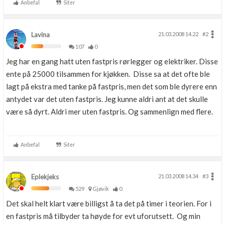
Anbefal
Siter
Lavina
21.03.2008 14.22
#2
107
0
Jeg har en gang hatt uten fastpris rørlegger og elektriker. Disse
ente på 25000 tilsammen for kjøkken. Disse sa at det ofte ble
lagt på ekstra med tanke på fastpris, men det som ble dyrere enn
antydet var det uten fastpris. Jeg kunne aldri ant at det skulle
være så dyrt. Aldri mer uten fastpris. Og sammenlign med flere.
Anbefal
Siter
Eplekjeks
21.03.2008 14.34
#3
529
Gjøvik
0
Det skal helt klart være billigst å ta det på timer i teorien. For i
en fastpris må tilbyder ta høyde for evt uforutsett. Og min