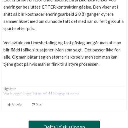
endringer besluttet ETTER kontraktinngåelse. Den viser at i
snitt så blir kostnader endringsarbeid 2,8 (!) ganger dyrere
sammenliknet med om du hadde tatt det med når du ført gikk ut å
spurte etter pris.
Ved avtale om timesbetaling og fast påslag unngår man at man
blir flådd i slike situasjoner. Men som sagt.. Det passer ikke for
alle. Og man påtar seg en større risiko selv, men som man kan
tjene godt på hvis man er flink til å styre prosessen.
Signatur
Vår byggeblogg:
http://f-41.blogspot.com/
Anbefal
Siter
Delta i diskusjonen