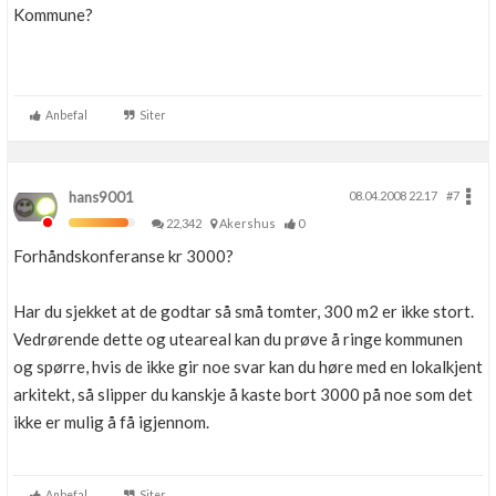
Kommune?
Anbefal
Siter
hans9001
08.04.2008 22.17
#7
22,342
Akershus
0
Forhåndskonferanse kr 3000?
Har du sjekket at de godtar så små tomter, 300 m2 er ikke stort.
Vedrørende dette og uteareal kan du prøve å ringe kommunen
og spørre, hvis de ikke gir noe svar kan du høre med en lokalkjent
arkitekt, så slipper du kanskje å kaste bort 3000 på noe som det
ikke er mulig å få igjennom.
Anbefal
Siter