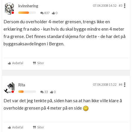
kvinnhering
07.04.2008 14.52
#3
837
0
Dersom du overholder 4-meter grensen, trengs ikke en
erklæring fra nabo - kun hvis du skal bygge mindre enn 4 meter
fra grense. Det finnes standard skjema for dette - de har det på
byggesaksavdelingen i Bergen.
Anbefal
Siter
Rita
07.04.2008 15.22
#4
33
0
Det var det jeg tenkte på, siden han sa at han ikke ville klare å
overholde grensen på 4 meter på en side
Anbefal
Siter