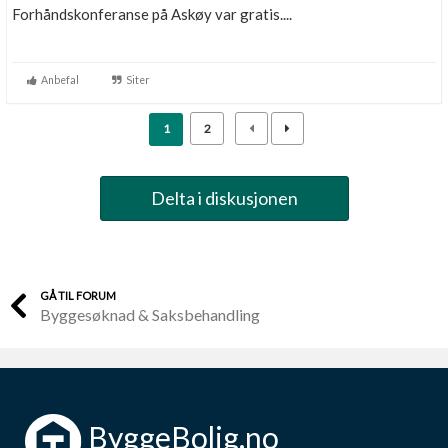
Forhåndskonferanse på Askøy var gratis....
Anbefal
Siter
1
2
Delta i diskusjonen
GÅ TIL FORUM
Byggesøknad & Saksbehandling
ByggeBolig.no