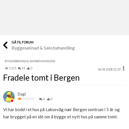
Last opp selv
Ta vare på fargekoder og kvitteringer
Verdi & økonomi
Din største investering
GÅ TIL FORUM
Byggesøknad & Saksbehandling
Finn håndverkere
Søk blant 9000 bedrifter
BYGGESØKNAD & SAKSBEHANDLING
7,273
14
0
06.04.2008 22.39
Papirer som mangler
Fradele tomt i Bergen
Skaff dokumentasjon som mangler
Kundeservice
DagI
Få svar på det du lurer på
4
0
Vi har bodd i et hus på Laksevåg nær Bergen sentrum i 5 år og
Kom i gang med Boligmappa
har brygget på en idé om å bygge et nytt hus på samme tomt.
Se din bolig? Klikk her