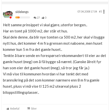
sidelengs
07.04.2008 17.04
#5
27
0
Helt samme prinsippet vi skal gjøre, utenfor bergen..
Har en tomt på 1000 m2, der står et hus.
Skal dele denne, da blir nye tomten ca 500 m2, her skal vi bygge
nytt hus, det kommer 4 m fra grensen mot naboene, men huset
kommer kun 5 m fra det gamle huset..
Tenkte å bare sende en forespørsel rekommandert til eier av det
gamle huset (meg) om å få bygge så nærmt. (Ganske ålreit fyr
han som eier det gamle huset (meg), så tror jeg får ja.)
Vi må vise til kommunen hvordan vi har tenkt det med
brannsikring på det som kommer nærmere enn 8 m fra gamle
huset, pluss vi må vise tl 125 m2 uteareal pluss 2
biloppstillingsplasser..
Anbefal
Siter