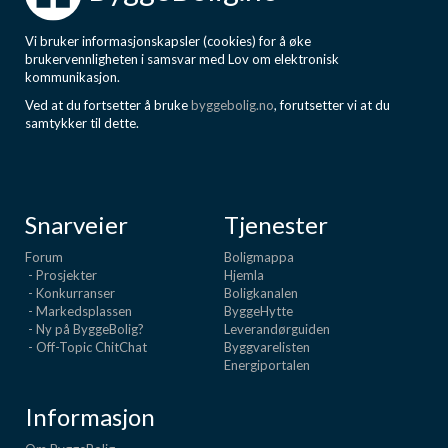
Vi bruker informasjonskapsler (cookies) for å øke
brukervennligheten i samsvar med Lov om elektronisk
kommunikasjon.
Ved at du fortsetter å bruke
byggebolig.no
, forutsetter vi at du
samtykker til dette.
Snarveier
Tjenester
Forum
Boligmappa
- Prosjekter
Hjemla
- Konkurranser
Boligkanalen
- Markedsplassen
ByggeHytte
- Ny på ByggeBolig?
Leverandørguiden
- Off-Topic ChitChat
Byggvarelisten
Energiportalen
Informasjon