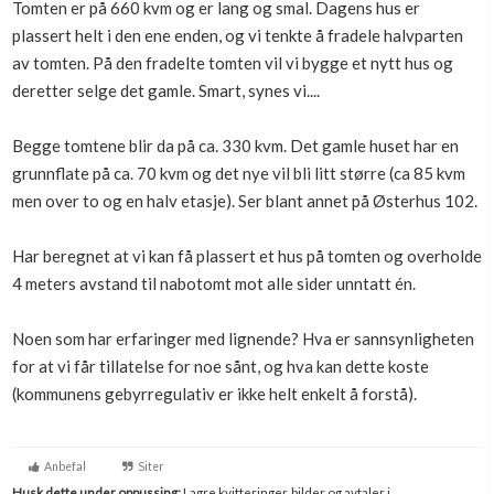
Tomten er på 660 kvm og er lang og smal. Dagens hus er
Boligmappa+
plassert helt i den ene enden, og vi tenkte å fradele halvparten
Nytt
Få mer ut av Boligmappa
av tomten. På den fradelte tomten vil vi bygge et nytt hus og
deretter selge det gamle. Smart, synes vi....
Begge tomtene blir da på ca. 330 kvm. Det gamle huset har en
grunnflate på ca. 70 kvm og det nye vil bli litt større (ca 85 kvm
men over to og en halv etasje). Ser blant annet på Østerhus 102.
Har beregnet at vi kan få plassert et hus på tomten og overholde
4 meters avstand til nabotomt mot alle sider unntatt én.
Noen som har erfaringer med lignende? Hva er sannsynligheten
for at vi får tillatelse for noe sånt, og hva kan dette koste
(kommunens gebyrregulativ er ikke helt enkelt å forstå).
Anbefal
Siter
Husk dette under oppussing:
Lagre kvitteringer, bilder og avtaler i