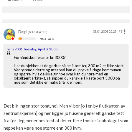
DagI
08.04.2008 22.29
#8
(trådstarter)
4
0
hans9001 Tuesday, April 8, 2008
Forhåndskonferanse kr 3000?
Har du sjekket at de godtar så små tomter, 300 m2 er ikke stort.
Vedrørende dette og uteareal kan du prøve å ringe kommunen
og spørre, hvis de ikke gir noe svar kan du høre med en
lokalkjent arkitekt, så slipper du kanskje å kaste bort 3000 på
noe som det ikke er mulig å få igjennom.
Det blir ingen stor tomt, nei. Men vi bor jo i en by (i utkanten av
sentrumskjernen) og her ligger jo husene generelt ganske tett
fra før. Jeg mener bestemt at det er flere tomter i nabolaget som
neppe kan være noe større enn 300 kvm.