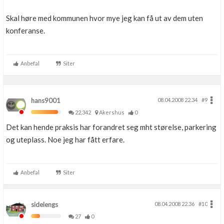
Skal høre med kommunen hvor mye jeg kan få ut av dem uten
konferanse.
Anbefal
Siter
hans9001
08.04.2008 22.34
#9
22,342
Akershus
0
Det kan hende praksis har forandret seg mht størelse, parkering
og uteplass. Noe jeg har fått erfare.
Anbefal
Siter
sidelengs
08.04.2008 22.36
#10
27
0