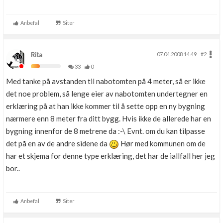
Anbefal
Siter
Rita
07.04.2008 14.49
#2
33
0
Med tanke på avstanden til nabotomten på 4 meter, så er ikke
det noe problem, så lenge eier av nabotomten undertegner en
erklæring på at han ikke kommer til å sette opp en ny bygning
nærmere enn 8 meter fra ditt bygg. Hvis ikke de allerede har en
bygning innenfor de 8 metrene da :-\ Evnt. om du kan tilpasse
det på en av de andre sidene da
Hør med kommunen om de
har et skjema for denne type erklæring, det har de iallfall her jeg
bor..
Anbefal
Siter