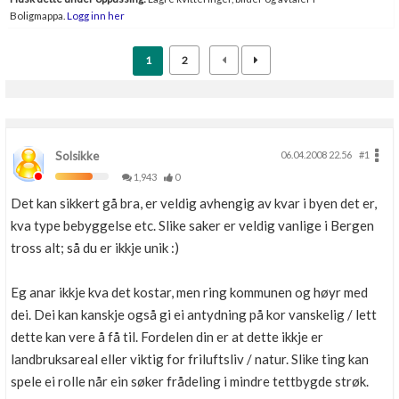
Boligmappa.
Logg inn her
1
2
Solsikke
06.04.2008 22.56
#1
1,943
0
Det kan sikkert gå bra, er veldig avhengig av kvar i byen det er,
kva type bebyggelse etc. Slike saker er veldig vanlige i Bergen
tross alt; så du er ikkje unik :)
Eg anar ikkje kva det kostar, men ring kommunen og høyr med
dei. Dei kan kanskje også gi ei antydning på kor vanskelig / lett
dette kan vere å få til. Fordelen din er at dette ikkje er
landbruksareal eller viktig for friluftsliv / natur. Slike ting kan
spele ei rolle når ein søker frådeling i mindre tettbygde strøk.