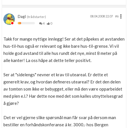
DagI
08.04.2008 22.07
#6
(trådstarter)
4
0
Takk for mange nyttige innlegg! Ser at det påpekes at avstanden
hus-til-hus også er relevant og ikke bare hus-til-grense. Vi vil
holde god avstand til alle hus rundt det nye, minst 8 meter på
alle kanter! La oss håpe at dette teller positivt.
Ser at "sidelengs" nevner et krav til uteareal. Er dette et
generelt krav, og hvordan defineres uteareal? Er det den delen
av tomten som ikke er bebygget, eller må den være opparbeidet
med plen e.l.? Har dette noe med det som kalles utnyttelsesgrad
å gjøre?
Det er vel gjerne slike spørsmål man får svar på dersom man
bestiller en forhåndskonferanse á kr. 3000,- hos Bergen