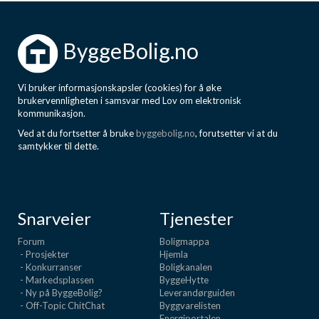
ByggeBolig.no
Vi bruker informasjonskapsler (cookies) for å øke
brukervennligheten i samsvar med Lov om elektronisk
kommunikasjon.
Ved at du fortsetter å bruke
byggebolig.no
, forutsetter vi at du
samtykker til dette.
Snarveier
Tjenester
Forum
Boligmappa
- Prosjekter
Hjemla
- Konkurranser
Boligkanalen
- Markedsplassen
ByggeHytte
- Ny på ByggeBolig?
Leverandørguiden
- Off-Topic ChitChat
Byggvarelisten
Energiportalen