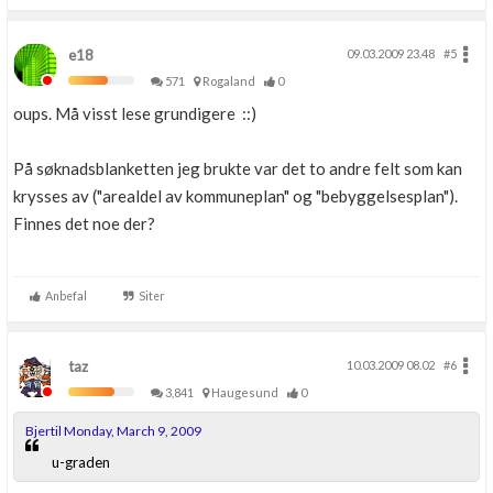
e18
09.03.2009 23.48
#5
571
Rogaland
0
oups. Må visst lese grundigere ::)
På søknadsblanketten jeg brukte var det to andre felt som kan
krysses av ("arealdel av kommuneplan" og "bebyggelsesplan").
Finnes det noe der?
Anbefal
Siter
taz
10.03.2009 08.02
#6
3,841
Haugesund
0
Bjertil Monday, March 9, 2009
u-graden