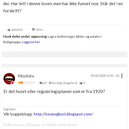
der. Har lett i denne loven, men har ikke funnet noe. Står det i en
Boligmappa+
forskrift?
Nytt
Få mer ut av Boligmappa
Anbefal
Siter
Husk dette under oppussing:
Lagre kvitteringer, bilder og avtaler i
Boligmappa.
Logg inn her
MissAdra
09.03.2009 19.41
#1
63
Karmøy, Rogaland
0
Er det huset eller reguleringsplanen som er fra 1920?
Signatur
Vår byggeblogg:
http://toveogkurt.blogspot.com/
Stikk innom, vil legge ut bilder etter hvert.