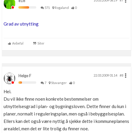
e18
10.03.2009 08.19
#7
571
Rogaland
0
Grad av utnytting
Anbefal
Siter
Helge F
22.03.2009 01.14
#8
7
Stavanger
0
Hei.
Du vil ikke finne noen konkrete bestemmelser om
utnyttelsesgrad i plan- og bygningsloven. Dette finner du kun i
planer, normalt i reguleringsplan, men også i bebyggelsesplan.
Ellers kan det også være nyttig å sjekke dette i kommuneplanens
arealdel, men det er lite trolig du finner noe.