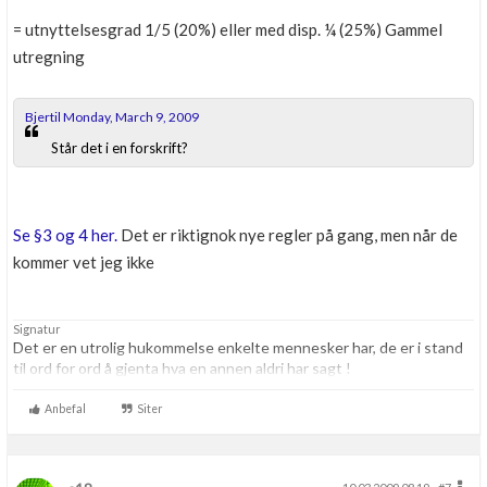
= utnyttelsesgrad 1/5 (20%) eller med disp. ¼ (25%) Gammel
utregning
Bjertil Monday, March 9, 2009
Står det i en forskrift?
Se §3 og 4 her.
Det er riktignok nye regler på gang, men når de
kommer vet jeg ikke
Signatur
Det er en utrolig hukommelse enkelte mennesker har, de er i stand
til ord for ord å gjenta hva en annen aldri har sagt !
Anbefal
Siter