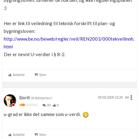
bygningsloven, så mener de nok den, og ikke reguleringsplanen
;)
Her er link til veiledning til teknisk forskrift til plan- og
bygningsloven:
http://www.be.no/beweb/regler/veil/REN2003/000tekveilinnh.
html
Der er nevnt U-verdier i § 8-2.
Anbefal
Siter
Bjertil
09.03.2009 23.30
#4
(trådstarter)
30
0
u-grad er ikke det samme som u-verdi.
Anbefal
Siter