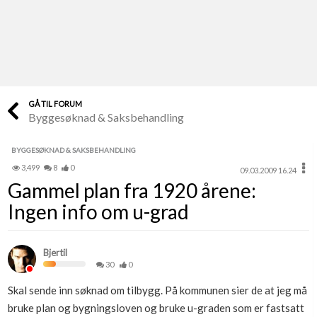
Last opp selv
Ta vare på fargekoder og kvitteringer
Verdi & økonomi
Din største investering
GÅ TIL FORUM
Byggesøknad & Saksbehandling
Finn håndverkere
Søk blant 9000 bedrifter
BYGGESØKNAD & SAKSBEHANDLING
3,499
8
0
09.03.2009 16.24
Papirer som mangler
Gammel plan fra 1920 årene:
Skaff dokumentasjon som mangler
Ingen info om u-grad
Kundeservice
Få svar på det du lurer på
Bjertil
30
0
Kom i gang med Boligmappa
Skal sende inn søknad om tilbygg. På kommunen sier de at jeg må
Se din bolig? Klikk her
bruke plan og bygningsloven og bruke u-graden som er fastsatt