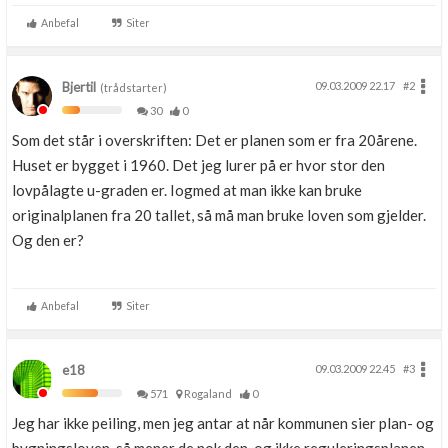
Anbefal
Siter
Bjertil
09.03.2009 22.17
#2
(trådstarter)
30
0
Som det står i overskriften: Det er planen som er fra 20årene.
Huset er bygget i 1960. Det jeg lurer på er hvor stor den
lovpålagte u-graden er. Iogmed at man ikke kan bruke
originalplanen fra 20 tallet, så må man bruke loven som gjelder.
Og den er?
Anbefal
Siter
e18
09.03.2009 22.45
#3
571
Rogaland
0
Jeg har ikke peiling, men jeg antar at når kommunen sier plan- og