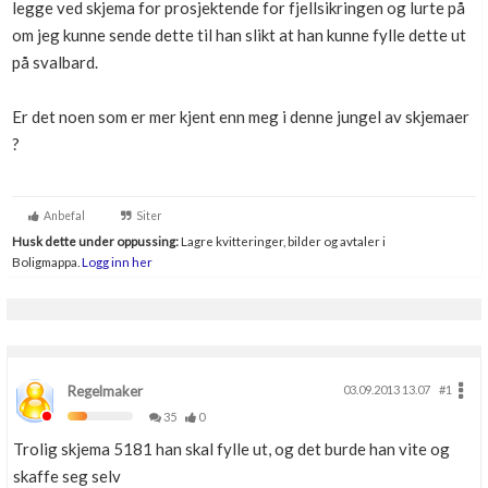
legge ved skjema for prosjektende for fjellsikringen og lurte på
Boligmappa+
om jeg kunne sende dette til han slikt at han kunne fylle dette ut
Nytt
Få mer ut av Boligmappa
på svalbard.
Er det noen som er mer kjent enn meg i denne jungel av skjemaer
?
Anbefal
Siter
Husk dette under oppussing:
Lagre kvitteringer, bilder og avtaler i
Boligmappa.
Logg inn her
Regelmaker
03.09.2013 13.07
#1
35
0
Trolig skjema 5181 han skal fylle ut, og det burde han vite og
skaffe seg selv