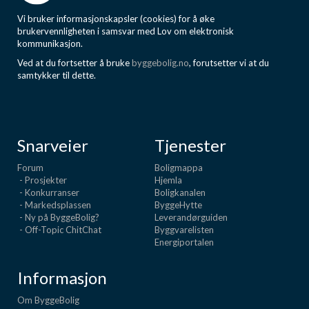
Vi bruker informasjonskapsler (cookies) for å øke
brukervennligheten i samsvar med Lov om elektronisk
kommunikasjon.
Ved at du fortsetter å bruke
byggebolig.no
, forutsetter vi at du
samtykker til dette.
Snarveier
Tjenester
Forum
Boligmappa
- Prosjekter
Hjemla
- Konkurranser
Boligkanalen
- Markedsplassen
ByggeHytte
- Ny på ByggeBolig?
Leverandørguiden
- Off-Topic ChitChat
Byggvarelisten
Energiportalen
Informasjon
Om ByggeBolig