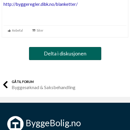
http://byggeregler.dibk.no/blanketter/
Anbefal
Siter
Delta i diskusjonen
GÅ TIL FORUM
Byggesøknad & Saksbehandling
ByggeBolig.no