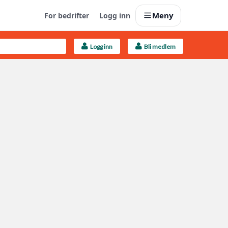
Meny
For bedrifter
Logg inn
Logg inn
Bli medlem
Last opp selv
Ta vare på fargekoder og kvitteringer
Finn håndverkere
Søk blant 9000 bedrifter
Kundeservice
Få svar på det du lurer på
Boligmappa+
Nytt
Få mer ut av Boligmappa