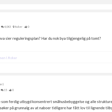
4,043
Asker
0
hva sier reguleringsplan? Har du nok bya tilgjengelig på tomt?
men i Asker
er)
15
0
e som ferdig utbygd konsentrert småhusbebyggelse og alle strukture
øker på grunnalg av at naboer tidligere har fått lov til lignende tilby