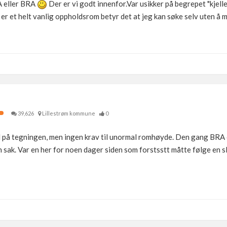
A eller BRA
Der er vi godt innenfor.Var usikker på begrepet "kjelle
 er et helt vanlig oppholdsrom betyr det at jeg kan søke selv uten å 
39,626
Lillestrøm kommune
0
l på tegningen, men ingen krav til unormal romhøyde. Den gang BRA o
n sak. Var en her for noen dager siden som forstsstt måtte følge en s