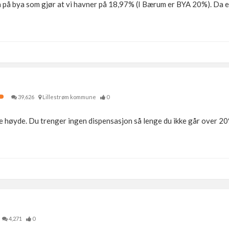
a på bya som gjør at vi havner på 18,97% (I Bærum er BYA 20%). Da e
39,626
Lillestrøm kommune
0
sje høyde. Du trenger ingen dispensasjon så lenge du ikke går over 2
4,271
0