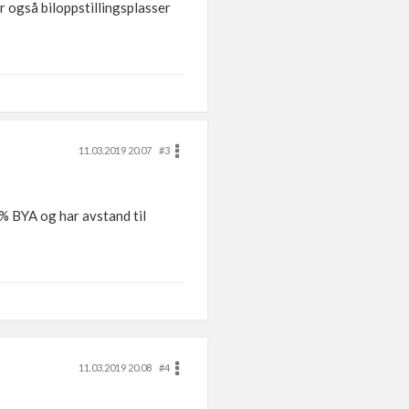
r også biloppstillingsplasser
11.03.2019 20.07
#3
0% BYA og har avstand til
11.03.2019 20.08
#4