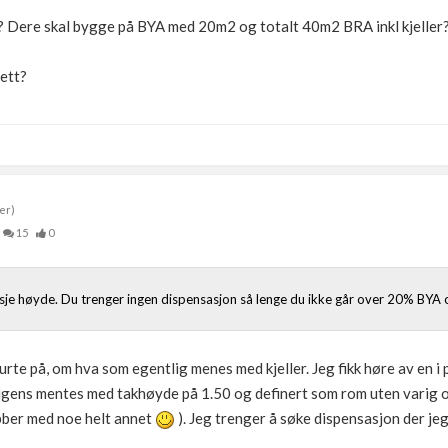
? Dere skal bygge på BYA med 20m2 og totalt 40m2 BRA inkl kjeller
ett?
er)
15
0
tasje høyde. Du trenger ingen dispensasjon så lenge du ikke går over 20% BYA o
lurte på, om hva som egentlig menes med kjeller. Jeg fikk høre av en 
ligens mentes med takhøyde på 1.50 og definert som rom uten varig o
obber med noe helt annet
). Jeg trenger å søke dispensasjon der j