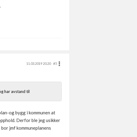
?
11.03.2019 20.20
#5
g har avstand til
i plan-og bygg i kommunen at
pphold. Derfor ble jeg usikker
eg bor jmf kommuneplanens