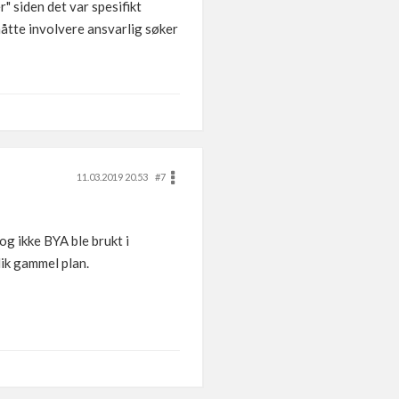
r" siden det var spesifikt
måtte involvere ansvarlig søker
11.03.2019 20.53
#7
g ikke BYA ble brukt i
lik gammel plan.