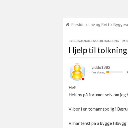
Forside
Lov og Rett
Byggesø
4
BYGGESØKNAD & SAKSBEHANDLING
Hjelp til tolkni
yiddo1882
Fersking
Hei!
Helt ny på forumet selv om jeg h
Vi bor i en tomannsbolig i Bæ
Vi har tenkt på å bygge tilbygg 