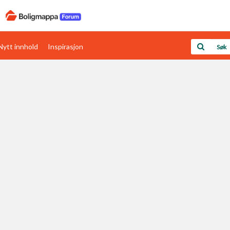
Nytt innhold
Inspirasjon
Boligens papirer
Den enkleste måten å få papirene i orden
rav
Verdi & økonomi
Din største investering
Papirer som mangler
Skaff dokumentasjon som mangler
Kom i gang med Boligmappa
Se din bolig? Klikk her