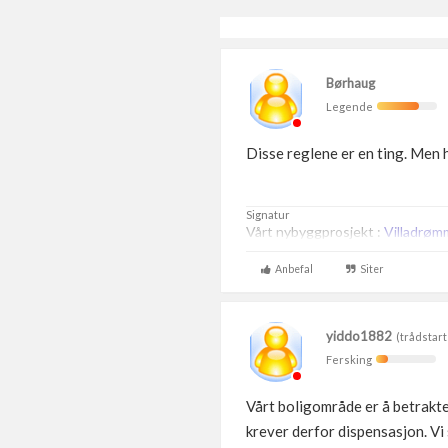
Børhaug
Legende
Disse reglene er en ting. Men 
Signatur
Vårt nybyggprosjekt :
Villadrøm
Anbefal
Siter
yiddo1882
(trådstart
Fersking
Vårt boligområde er å betrakt
krever derfor dispensasjon. Vi s