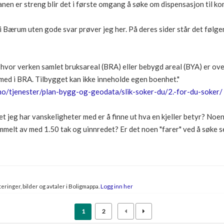
en er streng blir det i første omgang å søke om dispensasjon til k
 i Bærum uten gode svar prøver jeg her. På deres sider står det følge
 hvor verken samlet bruksareal (BRA) eller bebygd areal (BYA) er over
 med i BRA. Tilbygget kan ikke inneholde egen boenhet."
o/tjenester/plan-bygg-og-geodata/slik-soker-du/2.-for-du-soker/
et jeg har vanskeligheter med er å finne ut hva en kjeller betyr? Noe
ammelt av med 1.50 tak og uinnredet? Er det noen "farer" ved å søke se
eringer, bilder og avtaler i Boligmappa.
Logg inn her
1
2