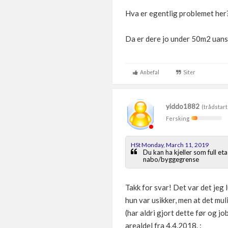
Hva er egentlig problemet her
Da er dere jo under 50m2 uans
Anbefal
Siter
yiddo1882
(trådstart
Fersking
HSt Monday, March 11, 2019
Du kan ha kjeller som full e
nabo/byggegrense
Takk for svar! Det var det jeg 
hun var usikker, men at det mu
(har aldri gjort dette før og j
arealdel fra 4.4.2018. :