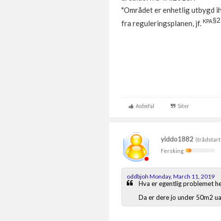
"Området er enhetlig utbygd i
§2
KPA
fra reguleringsplanen, jf.
Anbefal
Siter
yiddo1882
(trådstart
Fersking
oddbjoh Monday, March 11, 2019
Hva er egentlig problemet h
Da er dere jo under 50m2 ua