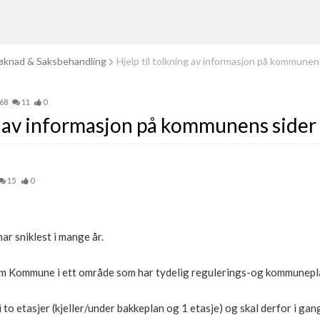
knad & Saksbehandling
Hjelp til tolkning av informasjon på kommunen
68
11
0
ng av informasjon på kommunens sider
15
0
ar sniklest i mange år.
rum Kommune i ett område som har tydelig regulerings-og kommunepl
i to etasjer (kjeller/under bakkeplan og 1 etasje) og skal derfor i ga