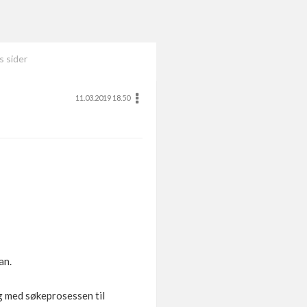
s sider
11.03.2019 18.50
an.
ng med søkeprosessen til