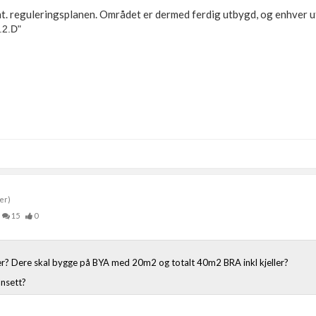
ht. reguleringsplanen. Området er dermed ferdig utbygd, og enhver u
.2.D"
er)
15
0
er? Dere skal bygge på BYA med 20m2 og totalt 40m2 BRA inkl kjeller?
nsett?