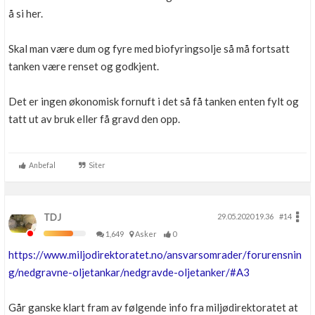
å si her.
Skal man være dum og fyre med biofyringsolje så må fortsatt
tanken være renset og godkjent.
Det er ingen økonomisk fornuft i det så få tanken enten fylt og
tatt ut av bruk eller få gravd den opp.
Anbefal
Siter
TDJ
29.05.2020 19.36
#14
1,649
Asker
0
https://www.miljodirektoratet.no/ansvarsomrader/forurensnin
g/nedgravne-oljetankar/nedgravde-oljetanker/#A3
Går ganske klart fram av følgende info fra miljødirektoratet at