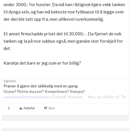
under 3000,- for huseier. Da må han riktignok kjøre vekk tanken
til dynga selv, og han må bekoste noe fyllmasse til å legge over
der den ble tatt opp fra, men allikevel overkommelig.
Et annet firma hadde priset det til 30.000,- . Da fjernet de nok
tanken og la på noe subbus også, men ganske stor forskjell for
det.
Kanskje det bare er jeg som er for billig?
Signatur
Prøver å gjøre det skikkelig med en gang.
Grave? Flytte masser? Komprimere? Støype?
www.budsjettmaskiner.no
Eidsvoll, Arendal. Noe du vil leie ut? Ta
kontakt, vi har plass til flere.
2
Anbefal
Siter