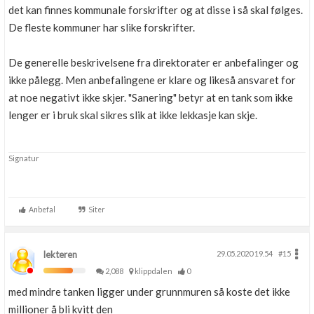
det kan finnes kommunale forskrifter og at disse i så skal følges.
De fleste kommuner har slike forskrifter.
De generelle beskrivelsene fra direktorater er anbefalinger og
ikke pålegg. Men anbefalingene er klare og likeså ansvaret for
at noe negativt ikke skjer. "Sanering" betyr at en tank som ikke
lenger er i bruk skal sikres slik at ikke lekkasje kan skje.
Signatur
Anbefal
Siter
lekteren
29.05.2020 19.54
#15
2,088
klippdalen
0
med mindre tanken ligger under grunnmuren så koste det ikke
millioner å bli kvitt den