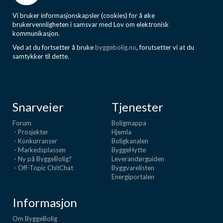
Vi bruker informasjonskapsler (cookies) for å øke
brukervennligheten i samsvar med Lov om elektronisk
kommunikasjon.
Ved at du fortsetter å bruke
byggebolig.no
, forutsetter vi at du
samtykker til dette.
Snarveier
Tjenester
Forum
Boligmappa
- Prosjekter
Hjemla
- Konkurranser
Boligkanalen
- Markedsplassen
ByggeHytte
- Ny på ByggeBolig?
Leverandørguiden
- Off-Topic ChitChat
Byggvarelisten
Energiportalen
Informasjon
Om ByggeBolig