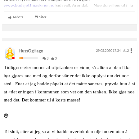
www.budsjettmaskiner.no
Eidsvoll, Arendal. Noe du vil leie ut? Ta
Boligmappa+
kontakt, vi har plass til flere.
Nytt
Få mer ut av Boligmappa
Anbefal
Siter
HussOgHage
29.05.2020 17.34
#12
8
0
Tidligere eier mener at oljetanken er
«tom, så «liten at den ikke
bør gjøres noe med og derfor står er det ikke opplyst om det noe
sted . Etter at jeg hadde påpekt at det måtte saneres, prøvde hun å si
at «det er ingen i kommunen som vet om den tanken. Ikke gjør noe
med det. Det kommer til å koste masse!
😳
Til slutt, etter at jeg sa at vi hadde overtok den oljetanken uten å