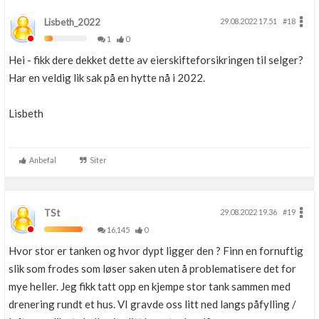
Lisbeth_2022
29.08.2022 17.51
#18
1
0
Hei - fikk dere dekket dette av eierskifteforsikringen til selger?
Har en veldig lik sak på en hytte nå i 2022.
Lisbeth
Anbefal
Siter
TSt
29.08.2022 19.36
#19
16,145
0
Hvor stor er tanken og hvor dypt ligger den ? Finn en fornuftig
slik som frodes som løser saken uten å problematisere det for
mye heller. Jeg fikk tatt opp en kjempe stor tank sammen med
drenering rundt et hus. VI gravde oss litt ned langs påfylling /