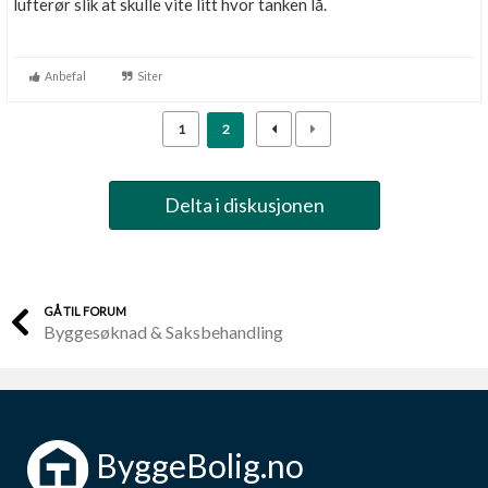
lufterør slik at skulle vite litt hvor tanken lå.
Anbefal
Siter
1
2
Delta i diskusjonen
GÅ TIL FORUM
Byggesøknad & Saksbehandling
ByggeBolig.no