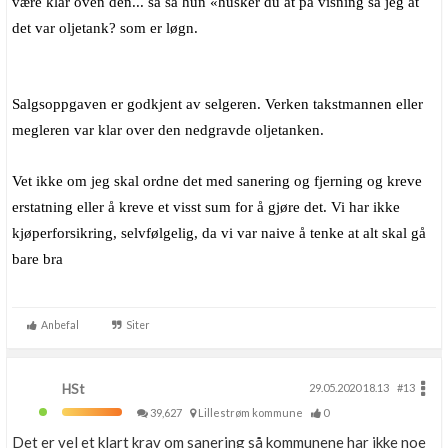
være klar oven den... så sa hun «husker du at på visning sa jeg at
det var oljetank? som er løgn.
Salgsoppgaven er godkjent av selgeren. Verken takstmannen eller
megleren var klar over den nedgravde oljetanken.
Vet ikke om jeg skal ordne det med sanering og fjerning og kreve
erstatning eller å kreve et visst sum for å gjøre det. Vi har ikke
kjøperforsikring, selvfølgelig, da vi var naive å tenke at alt skal gå
bare bra
Anbefal
Siter
HSt
29.05.2020 18.13
#13
39,627
Lillestrøm kommune
0
Det er vel et klart krav om sanering så kommunene har ikke noe