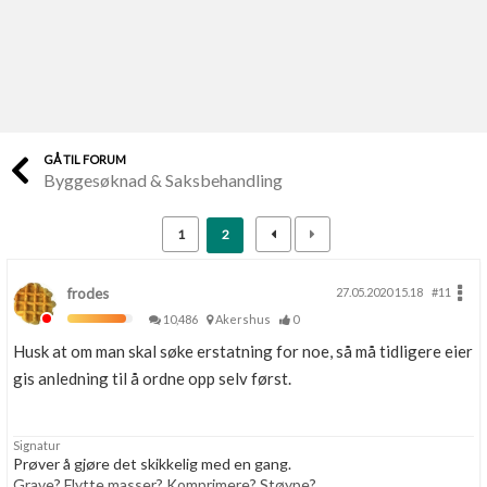
Last opp selv
Ta vare på fargekoder og kvitteringer
Verdi & økonomi
Din største investering
GÅ TIL FORUM
Byggesøknad & Saksbehandling
Finn håndverkere
Søk blant 9000 bedrifter
1
2
Papirer som mangler
Skaff dokumentasjon som mangler
frodes
27.05.2020 15.18
#11
10,486
Akershus
0
Kundeservice
Husk at om man skal søke erstatning for noe, så må tidligere eier
Få svar på det du lurer på
gis anledning til å ordne opp selv først.
Kom i gang med Boligmappa
Signatur
Se din bolig? Klikk her
Prøver å gjøre det skikkelig med en gang.
Grave? Flytte masser? Komprimere? Støype?