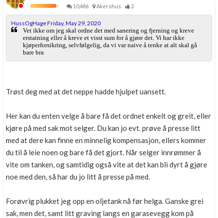
10,486
Akershus
2
HussOgHage Friday, May 29, 2020
Vet ikke om jeg skal ordne det med sanering og fjerning og kreve
erstatning eller å kreve et visst sum for å gjøre det. Vi har ikke
kjøperforsikring, selvfølgelig, da vi var naive å tenke at alt skal gå
bare bra
Trøst deg med at det neppe hadde hjulpet uansett.
Her kan du enten velge å bare få det ordnet enkelt og greit, eller
kjøre på med sak mot selger. Du kan jo evt. prøve å presse litt
med at dere kan finne en minnelig kompensasjon, ellers kommer
du til å leie noen og bare få det gjort. Når selger innrømmer å
vite om tanken, og samtidig også vite at det kan bli dyrt å gjøre
noe med den, så har du jo litt å presse på med.
Forøvrig plukket jeg opp en oljetank nå før helga. Ganske grei
sak, men det, samt litt graving langs en garasevegg kom på