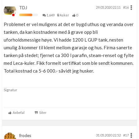
TDJ
29.05.2020 22.11
#16
1,649
Asker
0
Problemet er vel muligens at det er bygd uthus og veranda over
tanken, da kan kostnadene med å grave opp bli
uforholdsmessige høye. Vi hadde 1200 L GUP tank, nesten
umulig å kommer til klemt mellom garasje og hus. Firma sanerte
tanken på stedet; fjernet ca 300 l parafin, steam-renset og fylte
med Leca-kuler. Fikk formelt sertifikat som ble sendt kommunen.
Total kostnad ca 5-6 000.- såvidt jeg husker.
Signatur
Anbefal
Siter
frodes
31.05.2020 22.52
#17