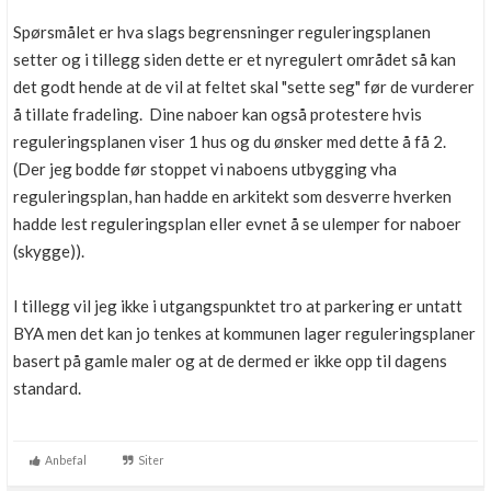
Spørsmålet er hva slags begrensninger reguleringsplanen
setter og i tillegg siden dette er et nyregulert området så kan
det godt hende at de vil at feltet skal "sette seg" før de vurderer
å tillate fradeling. Dine naboer kan også protestere hvis
reguleringsplanen viser 1 hus og du ønsker med dette å få 2.
(Der jeg bodde før stoppet vi naboens utbygging vha
reguleringsplan, han hadde en arkitekt som desverre hverken
hadde lest reguleringsplan eller evnet å se ulemper for naboer
(skygge)).
I tillegg vil jeg ikke i utgangspunktet tro at parkering er untatt
BYA men det kan jo tenkes at kommunen lager reguleringsplaner
basert på gamle maler og at de dermed er ikke opp til dagens
standard.
Anbefal
Siter