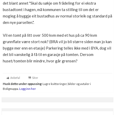
det blant annet "Skal du søkje om frådeling for ei ekstra
Boligmappa+
bustadtomt i hagen, må kommunen ta stilling til om det er
Nytt
Få mer ut av Boligmappa
mogleg å byggje eit bustadhus av normal storleik og standard på
den nye parsellen.".
Vil en tomt på litt over 500 kvm med et hus på ca 90 kvm
grunnflate være stort nok? (BRA vil jo bli større siden man jo kan
bygge mer enn en etasje) Parkering telles ikke med i BYA, dog vil
det bli vanskelig å få til en garasje på tomten. Dersom
huset/tomten blir mindre, hvor går grensen?
Anbefal
Siter
Husk dette under oppussing:
Lagre kvitteringer, bilder og avtaler i
Boligmappa.
Logg inn her