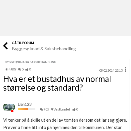
Last opp selv
Ta vare på fargekoder og kvitteringer
Verdi & økonomi
Din største investering
GÅ TIL FORUM
Byggesøknad & Saksbehandling
Finn håndverkere
Søk blant 9000 bedrifter
BYGGESØKNAD & SAKSBEHANDLING
4,809
5
0
08.02.2014 23.10
Papirer som mangler
Hva er et bustadhus av normal
Skaff dokumentasjon som mangler
størrelse og standard?
Kundeservice
Få svar på det du lurer på
Lien123
705
Vestlandet
0
Kom i gang med Boligmappa
Vi tenker på å skille ut en del av tomten dersom det lar seg gjøre.
Se din bolig? Klikk her
Prøver å finne litt info på hjemmesiden til kommunen. Der står