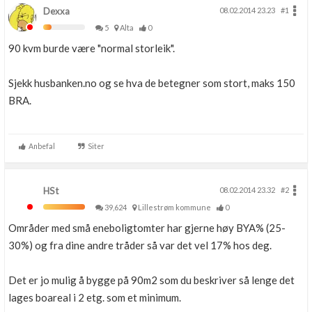
Dexxa
08.02.2014 23.23
#1
5
Alta
0
90 kvm burde være "normal storleik".
Sjekk husbanken.no og se hva de betegner som stort, maks 150
BRA.
Anbefal
Siter
HSt
08.02.2014 23.32
#2
39,624
Lillestrøm kommune
0
Områder med små eneboligtomter har gjerne høy BYA% (25-
30%) og fra dine andre tråder så var det vel 17% hos deg.
Det er jo mulig å bygge på 90m2 som du beskriver så lenge det
lages boareal i 2 etg. som et minimum.