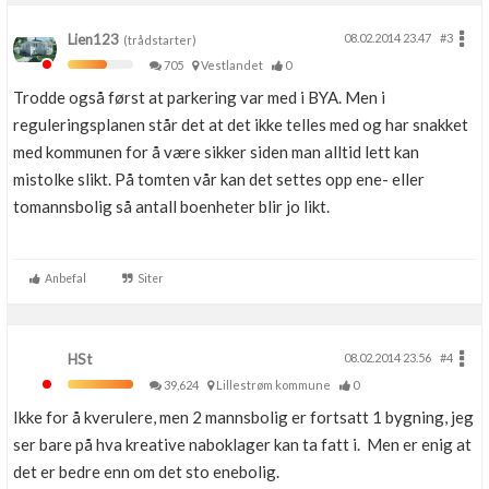
Lien123
08.02.2014 23.47
#3
(trådstarter)
705
Vestlandet
0
Trodde også først at parkering var med i BYA. Men i
reguleringsplanen står det at det ikke telles med og har snakket
med kommunen for å være sikker siden man alltid lett kan
mistolke slikt. På tomten vår kan det settes opp ene- eller
tomannsbolig så antall boenheter blir jo likt.
Anbefal
Siter
HSt
08.02.2014 23.56
#4
39,624
Lillestrøm kommune
0
Ikke for å kverulere, men 2 mannsbolig er fortsatt 1 bygning, jeg
ser bare på hva kreative naboklager kan ta fatt i. Men er enig at
det er bedre enn om det sto enebolig.