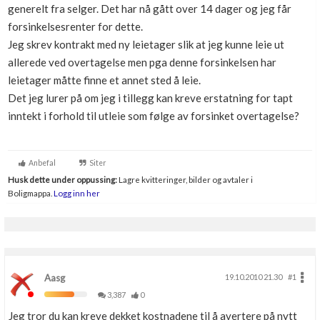
generelt fra selger. Det har nå gått over 14 dager og jeg får
Boligmappa+
forsinkelsesrenter for dette.
Nytt
Få mer ut av Boligmappa
Jeg skrev kontrakt med ny leietager slik at jeg kunne leie ut
allerede ved overtagelse men pga denne forsinkelsen har
leietager måtte finne et annet sted å leie.
Det jeg lurer på om jeg i tillegg kan kreve erstatning for tapt
inntekt i forhold til utleie som følge av forsinket overtagelse?
Anbefal
Siter
Husk dette under oppussing:
Lagre kvitteringer, bilder og avtaler i
Boligmappa.
Logg inn her
Aasg
19.10.2010 21.30
#1
3,387
0
Jeg tror du kan kreve dekket kostnadene til å avertere på nytt