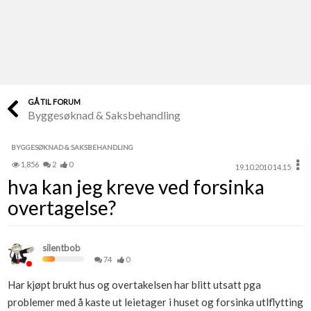
Last opp selv
Ta vare på fargekoder og kvitteringer
Verdi & økonomi
Din største investering
GÅ TIL FORUM
Byggesøknad & Saksbehandling
Finn håndverkere
Søk blant 9000 bedrifter
BYGGESØKNAD & SAKSBEHANDLING
1,856
2
0
19.10.2010 14.15
Papirer som mangler
hva kan jeg kreve ved forsinka
Skaff dokumentasjon som mangler
overtagelse?
Kundeservice
Få svar på det du lurer på
silentbob
74
0
Kom i gang med Boligmappa
Har kjøpt brukt hus og overtakelsen har blitt utsatt pga
Se din bolig? Klikk her
problemer med å kaste ut leietager i huset og forsinka utlflytting