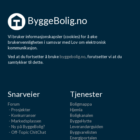
ByggeBolig.no
Vi bruker informasjonskapsler (cookies) for å øke
brukervennligheten i samsvar med Lov om elektronisk
kommunikasjon.
Ved at du fortsetter å bruke
byggebolig.no
, forutsetter vi at du
samtykker til dette.
Snarveier
Tjenester
Forum
Boligmappa
- Prosjekter
Hjemla
- Konkurranser
Boligkanalen
- Markedsplassen
ByggeHytte
- Ny på ByggeBolig?
Leverandørguiden
- Off-Topic ChitChat
Byggvarelisten
Energiportalen