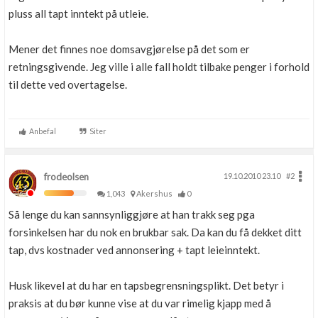
pluss all tapt inntekt på utleie.
Mener det finnes noe domsavgjørelse på det som er
retningsgivende. Jeg ville i alle fall holdt tilbake penger i forhold
til dette ved overtagelse.
Anbefal
Siter
frodeolsen
19.10.2010 23.10
#2
1,043
Akershus
0
Så lenge du kan sannsynliggjøre at han trakk seg pga
forsinkelsen har du nok en brukbar sak. Da kan du få dekket ditt
tap, dvs kostnader ved annonsering + tapt leieinntekt.
Husk likevel at du har en tapsbegrensningsplikt. Det betyr i
praksis at du bør kunne vise at du var rimelig kjapp med å