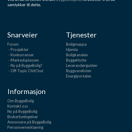
samtykker til dette.
Snarveier
Tjenester
Forum
Boligmappa
- Prosjekter
Hjemla
- Konkurranser
Boligkanalen
- Markedsplassen
ByggeHytte
- Ny på ByggeBolig?
Leverandørguiden
- Off-Topic ChitChat
Byggvarelisten
Energiportalen
Informasjon
Om ByggeBolig
Kontakt oss
Ny på ByggeBolig
Brukerbetingelser
Annonsere på ByggeBolig
Personvernerklæring