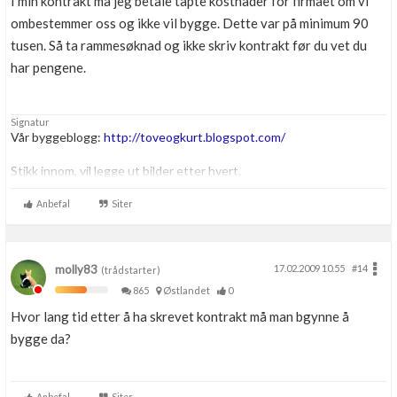
I min kontrakt må jeg betale tapte kostnader for firmaet om vi
ombestemmer oss og ikke vil bygge. Dette var på minimum 90
tusen. Så ta rammesøknad og ikke skriv kontrakt før du vet du
har pengene.
Signatur
Vår byggeblogg:
http://toveogkurt.blogspot.com/
Stikk innom, vil legge ut bilder etter hvert.
Anbefal
Siter
molly83
17.02.2009 10.55
#14
(trådstarter)
865
Østlandet
0
Hvor lang tid etter å ha skrevet kontrakt må man bgynne å
bygge da?