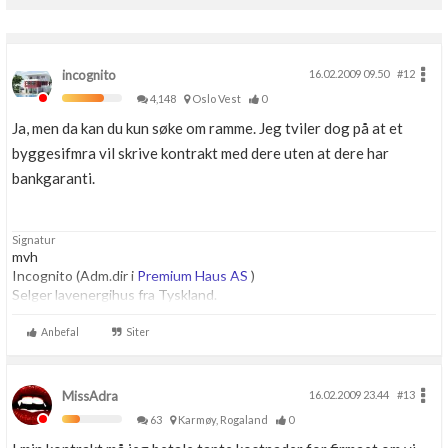
Boligmappa+
Nytt
Få mer ut av Boligmappa
incognito
16.02.2009 09.50
#12
4,148
Oslo Vest
0
Ja, men da kan du kun søke om ramme. Jeg tviler dog på at et
byggesifmra vil skrive kontrakt med dere uten at dere har
bankgaranti.
Signatur
mvh
Incognito (Adm.dir i
Premium Haus AS
)
Selger lavenergihus fra Tyskland.
Anbefal
Siter
MissAdra
16.02.2009 23.44
#13
63
Karmøy, Rogaland
0