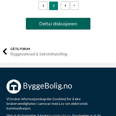
1
2
Delta i diskusjonen
GÅ TIL FORUM
Byggesøknad & Saksbehandling
ByggeBolig.no
Vi bruker informasjonskapsler (cookies) for å øke
brukervennligheten i samsvar med Lov om elektronisk
kommunikasjon.
Ved at du fortsetter å bruke
byggebolig.no
, forutsetter vi at du