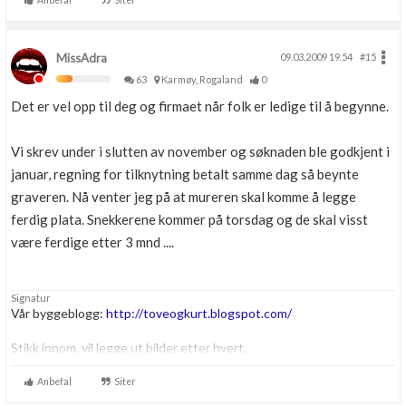
Anbefal
Siter
MissAdra
09.03.2009 19.54
#15
63
Karmøy, Rogaland
0
Det er vel opp til deg og firmaet når folk er ledige til å begynne.
Vi skrev under i slutten av november og søknaden ble godkjent i
januar, regning for tilknytning betalt samme dag så beynte
graveren. Nå venter jeg på at mureren skal komme å legge
ferdig plata. Snekkerene kommer på torsdag og de skal visst
være ferdige etter 3 mnd ....
Signatur
Vår byggeblogg:
http://toveogkurt.blogspot.com/
Stikk innom, vil legge ut bilder etter hvert.
Anbefal
Siter