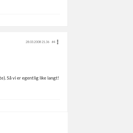
28.03.2008 21.36
#4
). Så vi er egentlig like langt!