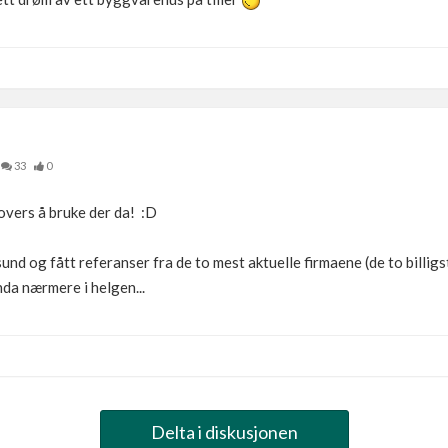
33
0
 overs å bruke der da! :D
d og fått referanser fra de to mest aktuelle firmaene (de to billigste
nda nærmere i helgen...
Delta i diskusjonen