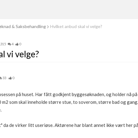
knad & Saksbehandling
Hvilket anbud skal vi velge?
,315
4
0
l vi velge?
33
0
sessen på huset. Har fått godkjent byggesøknaden, og holder nå på
 m2 som skal inneholde større stue, to soverom, større bad og gang. 
.
t" da de virker litt useriøse. Aktørene har blant annet ikke vært her p