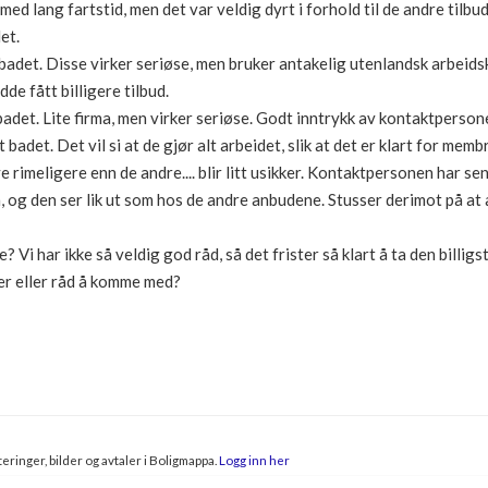
 med lang fartstid, men det var veldig dyrt i forhold til de andre tilb
et.
 badet. Disse virker seriøse, men bruker antakelig utenlandsk arbeids
dde fått billigere tilbud.
badet. Lite firma, men virker seriøse. Godt inntrykk av kontaktperson
 badet. Det vil si at de gjør alt arbeidet, slik at det er klart for mem
ye rimeligere enn de andre.... blir litt usikker. Kontaktpersonen har s
 og den ser lik ut som hos de andre anbudene. Stusser derimot på at 
? Vi har ikke så veldig god råd, så det frister så klart å ta den billigs
er eller råd å komme med?
eringer, bilder og avtaler i Boligmappa.
Logg inn her