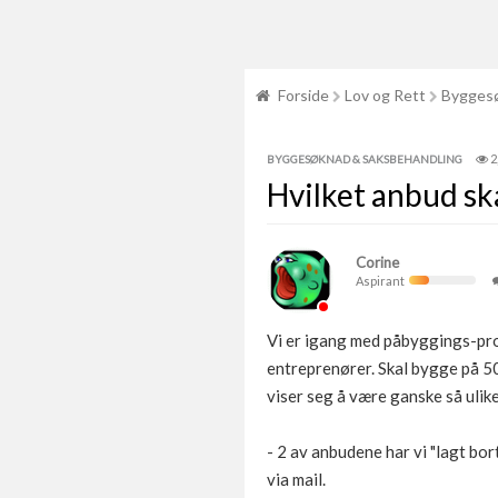
Forside
Lov og Rett
Byggesø
2
BYGGESØKNAD & SAKSBEHANDLING
Hvilket anbud ska
Corine
Aspirant
Vi er igang med påbyggings-pro
entreprenører. Skal bygge på 50
viser seg å være ganske så ulike
- 2 av anbudene har vi "lagt bor
via mail.