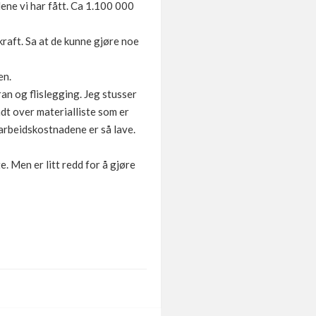
udene vi har fått. Ca 1.100 000
kraft. Sa at de kunne gjøre noe
en.
bran og flislegging. Jeg stusser
endt over materialliste som er
arbeidskostnadene er så lave.
te. Men er litt redd for å gjøre