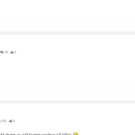
33
0
351
0
ett drøm av ett byggvarehus på tiller