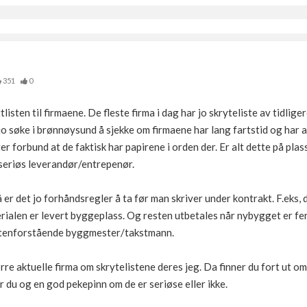
351
0
tlisten til firmaene. De fleste firma i dag har jo skryteliste av tidlig
 jo søke i brønnøysund å sjekke om firmaene har lang fartstid og har al
 forbund at de faktisk har papirene i orden der. Er alt dette på plass
seriøs leverandør/entrepenør.
er det jo forhåndsregler å ta før man skriver under kontrakt. F.eks,
ialen er levert byggeplass. Og resten utbetales når nybygget er fer
utenforstående byggmester/takstmann.
re aktuelle firma om skrytelistene deres jeg. Da finner du fort ut om d
 du og en god pekepinn om de er seriøse eller ikke.