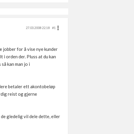
27.03.2008 22.18
#1
ere jobber for å vise nye kunder
t i orden der. Pluss at du kan
 så kan man jo i
 dere betaler ett akontobeløp
dig reist og gjerne
e gledelig vil dele dette, eller