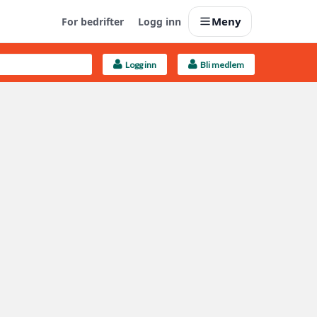
Meny
For bedrifter
Logg inn
Logg inn
Bli medlem
Last opp selv
Ta vare på fargekoder og kvitteringer
Finn håndverkere
Søk blant 9000 bedrifter
Kundeservice
Få svar på det du lurer på
Boligmappa+
Nytt
Få mer ut av Boligmappa