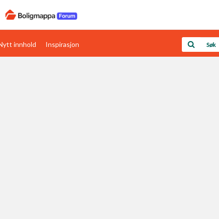
Nytt innhold
Inspirasjon
Boligens papirer
Den enkleste måten å få papirene i orden
rav
Verdi & økonomi
Din største investering
Papirer som mangler
Skaff dokumentasjon som mangler
Kom i gang med Boligmappa
Se din bolig? Klikk her