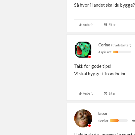
Så hvor i landet skal du bygge?
Anbefal
Siter
Corine
(trådstarter)
Aspirant
Takk for gode tips!
Vi skal bygge i Trondheim.....
Anbefal
Siter
lassn
Senior
Heldig du da, kommer jo snart 