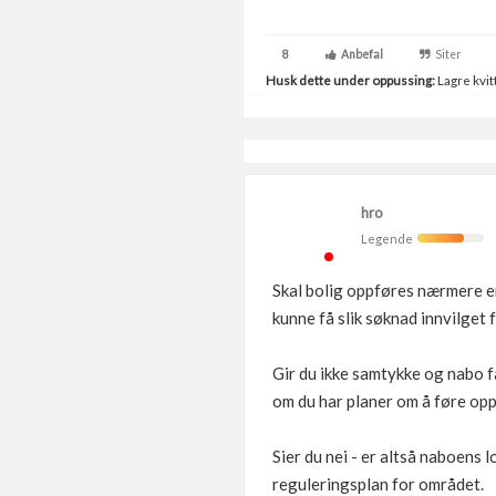
8
Anbefal
Siter
Husk dette under oppussing:
Lagre kvitt
hro
Legende
Skal bolig oppføres nærmere en
kunne få slik søknad innvilget
Gir du ikke samtykke og nabo få
om du har planer om å føre opp
Sier du nei - er altså naboens 
reguleringsplan for området.