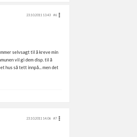
23.10.2011 13.43
#6
ommer selvsagt til å kreve min
unen vil gi dem disp. til å
t hus så tett innpå... men det
23.10.2011 14.06
#7