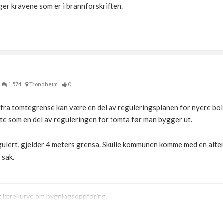
ger kravene som er i brannforskriften.
1,574
Trondheim
0
ra tomtegrense kan være en del av reguleringsplanen for nyere boli
te som en del av reguleringen for tomta før man bygger ut.
lert, gjelder 4 meters grensa. Skulle kommunen komme med en altern
 sak.
t lærekurve om bygningsoppføring.