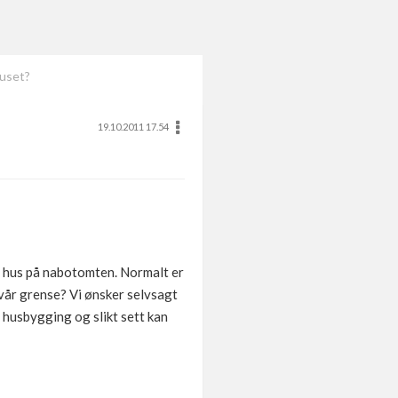
huset?
19.10.2011 17.54
t hus på nabotomten. Normalt er
 vår grense? Vi ønsker selvsagt
husbygging og slikt sett kan