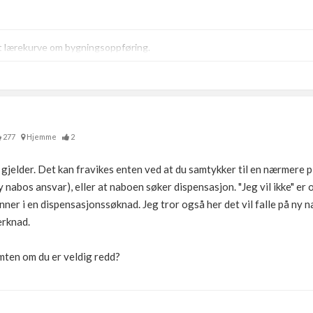
t lærekurve om bygningsoppføring.
277
Hjemme
2
m gjelder. Det kan fravikes enten ved at du samtykker til en nærmere 
y nabos ansvar), eller at naboen søker dispensasjon. "Jeg vil ikke" er
er i en dispensasjonssøknad. Jeg tror også her det vil falle på ny na
erknad.
ten om du er veldig redd?