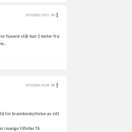
19.10.2011 19.15
#3
vor husene står kun 1 meter fra
e..
19.10.2011 19.24
#4
å for brannbeskyttelse av sitt
n i mange tilfeller få