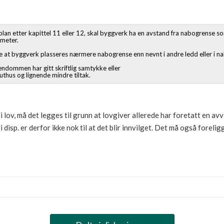
 plan etter kapittel 11 eller 12, skal byggverk ha en avstand fra nabogrense s
 meter.
byggverk plasseres nærmere nabogrense enn nevnt i andre ledd eller i na
iendommen har gitt skriftlig samtykke eller
uthus og lignende mindre tiltak.
i lov, må det legges til grunn at lovgiver allerede har foretatt en avv
disp. er derfor ikke nok til at det blir innvilget. Det må også forelig