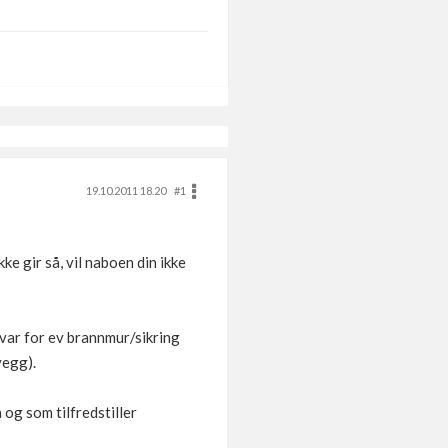
19.10.2011 18.20
#1
e gir så, vil naboen din ikke
nsvar for ev brannmur/sikring
vegg).
 og som tilfredstiller