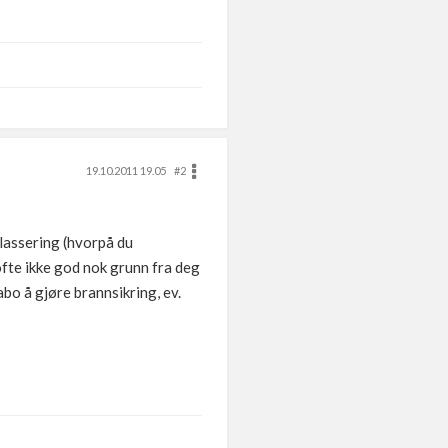
19.10.2011 19.05
#2
plassering (hvorpå du
 ofte ikke god nok grunn fra deg
bo å gjøre brannsikring, ev.