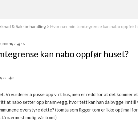
knad & Saksbehandling
Hvor nær min tomtegrense kan nabo oppfør 
1,380
7
16
mtegrense kan nabo oppfør huset?
72
8
. Vi vurderer å pusse opp v¨rt hus, men er redd for at det kommer e
itt at nabo setter opp brannvegg, hvor tett kan han da bygge inntill
mmunene overstyre dette? (tomta som ligger tom er ikke optimal for 
stå nærmest mulig vår tomt)