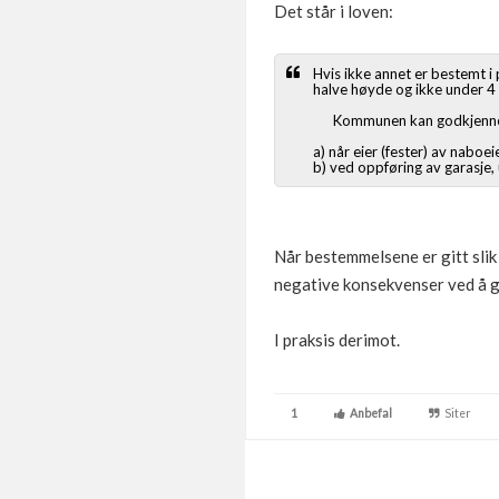
Det står i loven:
Hvis ikke annet er bestemt i
halve høyde og ikke under 4
Kommunen kan godkjenne at 
a) når eier (fester) av naboe
b) ved oppføring av garasje, 
Når bestemmelsene er gitt slik 
negative konsekvenser ved å gi 
I praksis derimot.
1
Anbefal
Siter