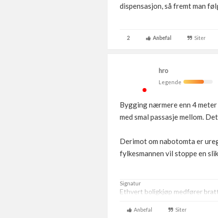
dispensasjon, så fremt man føl
2
Anbefal
Siter
hro
Legende
Bygging nærmere enn 4 meter f
med smal passasje mellom. Det
Derimot om nabotomta er uregu
fylkesmannen vil stoppe en slik
Signatur
Ethvert boligkjøp medfører brat
Anbefal
Siter