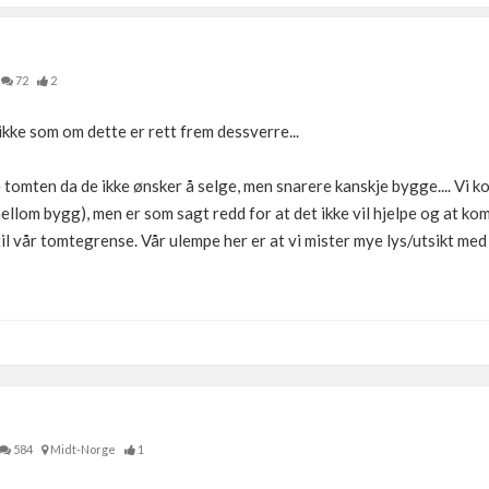
72
2
 ikke som om dette er rett frem dessverre...
e tomten da de ikke ønsker å selge, men snarere kanskje bygge.... Vi k
ellom bygg), men er som sagt redd for at det ikke vil hjelpe og at komm
il vår tomtegrense. Vår ulempe her er at vi mister mye lys/utsikt med e
584
Midt-Norge
1