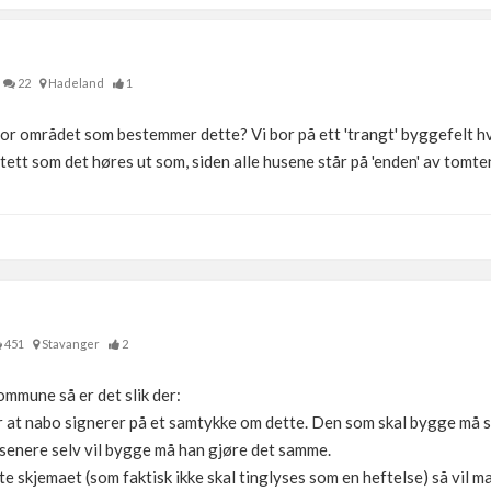
22
Hadeland
1
for området som bestemmer dette? Vi bor på ett 'trangt' byggefelt h
ett som det høres ut som, siden alle husene står på 'enden' av tomten
451
Stavanger
2
ommune så er det slik der:
 at nabo signerer på et samtykke om dette. Den som skal bygge må st
, senere selv vil bygge må han gjøre det samme.
te skjemaet (som faktisk ikke skal tinglyses som en heftelse) så vil ma