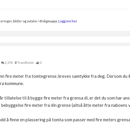
eringer, bilder og avtaler i Boligmappa.
Logg inn her
1,574
Trondheim
0
n fire meter fra tomtegrense, kreves samtykke fra deg. Dersom du ikk
 fra kommune.
r tillatelse til å bygge fire meter fra grensa di, er det du som har a
 bebyggelse fire meter fra din grense (altså åtte meter fra naboens 
lodd å finne en plassering på tomta som passer med fire meters grensa