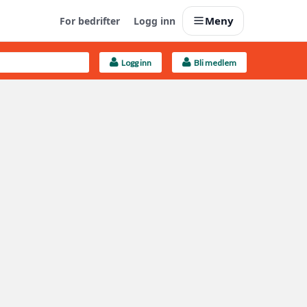
Meny
For bedrifter
Logg inn
Logg inn
Bli medlem
Last opp selv
Ta vare på fargekoder og kvitteringer
Finn håndverkere
Søk blant 9000 bedrifter
Kundeservice
Få svar på det du lurer på
Boligmappa+
Nytt
Få mer ut av Boligmappa