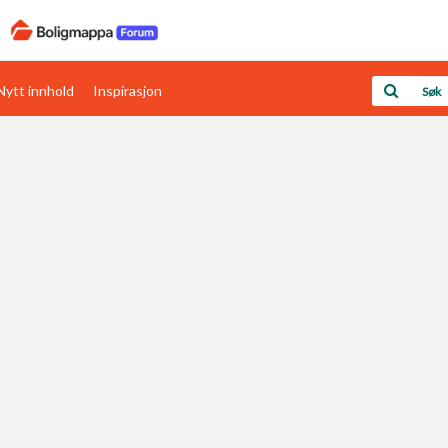
Nytt innhold
Inspirasjon
Boligens papirer
Den enkleste måten å få papirene i orden
rav
Verdi & økonomi
Din største investering
Papirer som mangler
Skaff dokumentasjon som mangler
Kom i gang med Boligmappa
Se din bolig? Klikk her