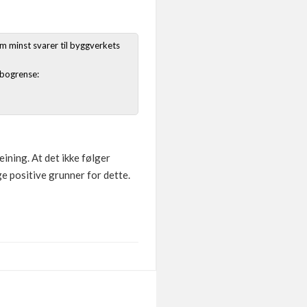
om minst svarer til byggverkets
bogrense:
eining. At det ikke følger
ge positive grunner for dette.