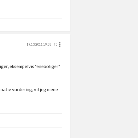
19.10.2011 19.38
#5
ger, eksempelvis "eneboliger"
ativ vurdering, vil jeg mene