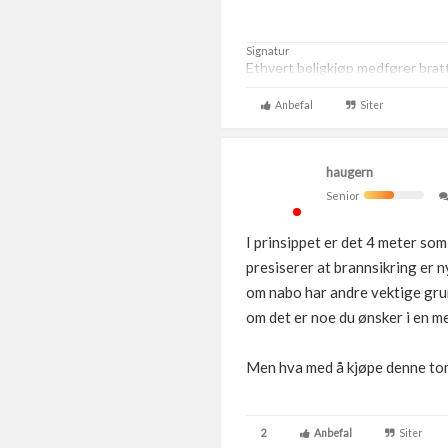
Signatur
Ethvert boligkjøp medfører brat
Anbefal
Siter
haugern
Senior
I prinsippet er det 4 meter so
presiserer at brannsikring er n
om nabo har andre vektige grunn
om det er noe du ønsker i en m
Men hva med å kjøpe denne tom
2
Anbefal
Siter