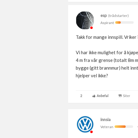
esp
(trådstarter)
Aspirant
Takk for mange innspill. Vriker
Vi har ikke mulighet for å kjøp
4 m fra vår grense (totalt 8m m
bygge (gitt brannmur) helt innt
hjelper vel ikke?
2
Anbefal
Siter
innsia
Veteran