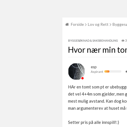
Forside
Lov og Rett
Byggesø
3
BYGGESØKNAD & SAKSBEHANDLING
Hvor nær min to
esp
Aspirant
HAr en tomt som pt er ubebygget
det vel 4+4m som gjelder, men g
mest mulig avstand. Kan dog ko
man argumenterev at huset må 
Setter pris på alle innspill!:)