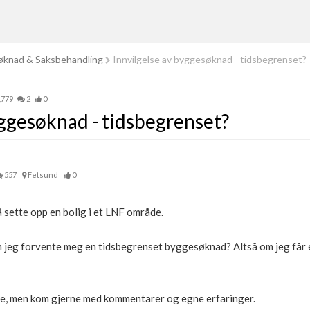
knad & Saksbehandling
Innvilgelse av byggesøknad - tidsbegrenset?
,779
2
0
yggesøknad - tidsbegrenset?
557
Fetsund
0
å sette opp en bolig i et LNF område.
 jeg forvente meg en tidsbegrenset byggesøknad? Altså om jeg får e
re, men kom gjerne med kommentarer og egne erfaringer.