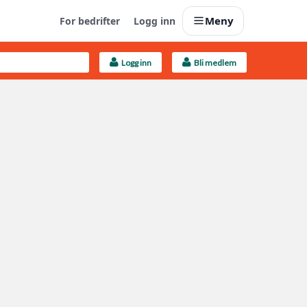
Meny
For bedrifter
Logg inn
Logg inn
Bli medlem
Last opp selv
Ta vare på fargekoder og kvitteringer
Finn håndverkere
Søk blant 9000 bedrifter
Kundeservice
Få svar på det du lurer på
Boligmappa+
Nytt
Få mer ut av Boligmappa