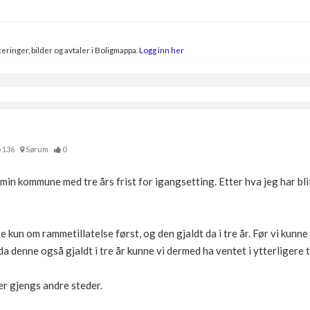
eringer, bilder og avtaler i Boligmappa.
Logg inn her
136
Sørum
0
 min kommune med tre års frist for igangsetting. Etter hva jeg har bli
 kun om rammetillatelse først, og den gjaldt da i tre år. Før vi kunn
da denne også gjaldt i tre år kunne vi dermed ha ventet i ytterligere t
er gjengs andre steder.