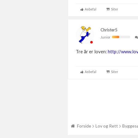
Anbefal
Siter
Christer5
Junior
Tre år er loven:
http://www.lo
Anbefal
Siter
Forside
Lov og Rett
Byggesø