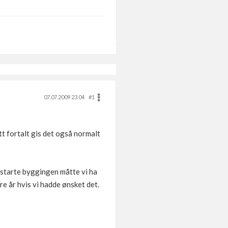
07.07.2009 23.04
#1
tt fortalt gis det også normalt
e starte byggingen måtte vi ha
re år hvis vi hadde ønsket det.