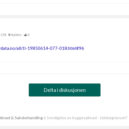
178
Halden
0
vdata.no/all/tl-19850614-077-018.html#96
Delta i diskusjonen
knad & Saksbehandling
Innvilgelse av byggesøknad - tidsbegrenset?