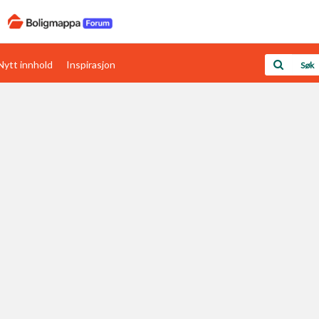
Nytt innhold
Inspirasjon
Boligens papirer
Den enkleste måten å få papirene i orden
rav
Verdi & økonomi
Din største investering
Papirer som mangler
Skaff dokumentasjon som mangler
Kom i gang med Boligmappa
Se din bolig? Klikk her