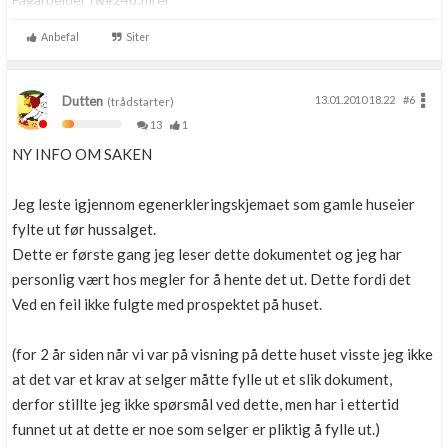
Anbefal
Siter
Dutten
13.01.2010 18.22
#6
(trådstarter)
13
1
NY INFO OM SAKEN
Jeg leste igjennom egenerkleringskjemaet som gamle huseier
fylte ut før hussalget.
Dette er første gang jeg leser dette dokumentet og jeg har
personlig vært hos megler for å hente det ut. Dette fordi det
Ved en feil ikke fulgte med prospektet på huset.
(for 2 år siden når vi var på visning på dette huset visste jeg ikke
at det var et krav at selger måtte fylle ut et slik dokument,
derfor stillte jeg ikke spørsmål ved dette, men har i ettertid
funnet ut at dette er noe som selger er pliktig å fylle ut.)