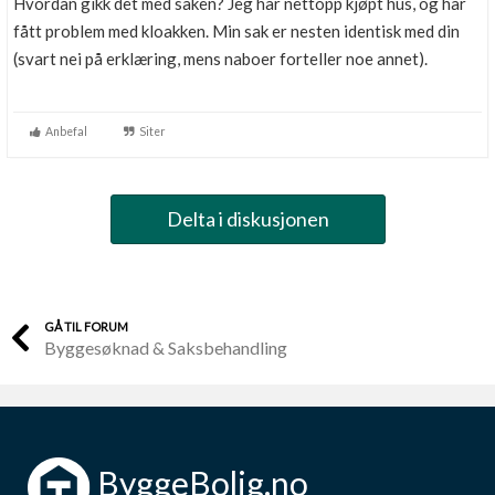
Hvordan gikk det med saken? Jeg har nettopp kjøpt hus, og har
fått problem med kloakken. Min sak er nesten identisk med din
(svart nei på erklæring, mens naboer forteller noe annet).
Anbefal
Siter
Delta i diskusjonen
GÅ TIL FORUM
Byggesøknad & Saksbehandling
ByggeBolig.no