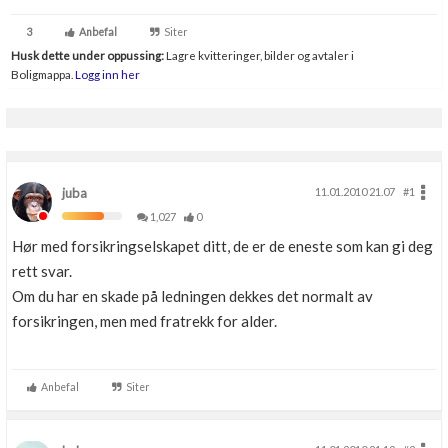
3
Anbefal
Siter
Husk dette under oppussing:
Lagre kvitteringer, bilder og avtaler i
Boligmappa.
Logg inn her
juba
11.01.2010 21.07
#1
1,027
0
Hør med forsikringselskapet ditt, de er de eneste som kan gi deg
rett svar.
Om du har en skade på ledningen dekkes det normalt av
forsikringen, men med fratrekk for alder.
Anbefal
Siter