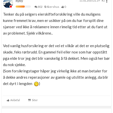
hyby
11.01.2010 21.19
#2
802
Akershus
0
Tenker du på selgers eierskifteforskikring ville du muligens
kunne fremmet krav, men er usikker på om du har forspilt dine
sjanser ved ikke å reklamere innen rimelig tid etter at du fant ut
av problemet. Sjekk vilkårene..
Ved vanlig husforsikring er det vel et vilkår at det er en plutselig
skade, feks rørbrudd. En gammel feil eller noe som har oppstått
pga elde tror jeg det blir vanskelig å få dekket. Men også her bør
du nok sjekke.
(Som forsikringstager håper jeg virkelig ikke at man betaler for
å dekke andres reperasjoner av gamle og utslitte anlegg, da blir
det dyrt i lengden
)
Anbefal
Siter