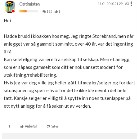
Optimisten
11.01.2010 21.29
#3
185
1
Hei.
Hadde brudd i kloakken hos meg. Jeg ringte Storebrand, men når
anlegget var så gammelt som mitt, over 40 år, var det ingenting
å få.
Kan selvfølgelig variere fra selskap til selskap. Men et anlegg
som er såpass gammelt som ditt er nok uansett modent for
utskiftning/rehabilitering.
Hvis jeg var deg ville jeg heller gått til megler/selger og forklart
situasjonen og spørre hvorfor dette ikke ble nevnt i det hele
tatt. Kansje selger er villig til å spytte inn noen tusenlapper på
ett nytt anlegg for å få saken ut av verden.
1
Anbefal
Siter