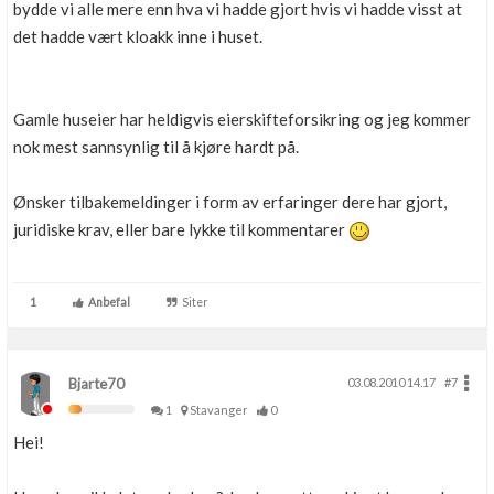
bydde vi alle mere enn hva vi hadde gjort hvis vi hadde visst at
det hadde vært kloakk inne i huset.
Gamle huseier har heldigvis eierskifteforsikring og jeg kommer
nok mest sannsynlig til å kjøre hardt på.
Ønsker tilbakemeldinger i form av erfaringer dere har gjort,
juridiske krav, eller bare lykke til kommentarer
1
Anbefal
Siter
Bjarte70
03.08.2010 14.17
#7
1
Stavanger
0
Hei!