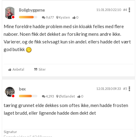
Boligbyggerne
11.01.2010 22.10
#4
9,677
Kysten
0
Mine foreldre hadde problem med sin kloakk felles med flere
naboer. Noen fikk det dekket av forsikring mens andre ikke.
Varierer, og de fikk selvsagt kun sin andel. ellers hadde det vært
god butikk
Anbefal
Siter
bex
12.01.2010 09.33
#5
4,293
Østlandet
0
tæring grunnet elde dekkes som oftes ikke, men hadde frosten
laget brudd, eller lignende hadde dem dekt det
Signatur
Fagarbeider t&#248;mrer