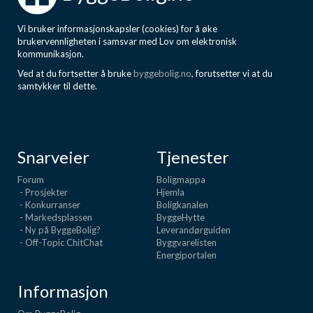
Vi bruker informasjonskapsler (cookies) for å øke
brukervennligheten i samsvar med Lov om elektronisk
kommunikasjon.
Ved at du fortsetter å bruke
byggebolig.no
, forutsetter vi at du
samtykker til dette.
Snarveier
Tjenester
Forum
Boligmappa
- Prosjekter
Hjemla
- Konkurranser
Boligkanalen
- Markedsplassen
ByggeHytte
- Ny på ByggeBolig?
Leverandørguiden
- Off-Topic ChitChat
Byggvarelisten
Energiportalen
Informasjon