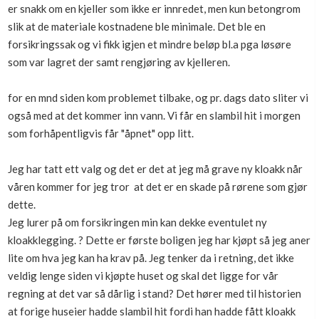
er snakk om en kjeller som ikke er innredet, men kun betongrom
Boligmappa+
slik at de materiale kostnadene ble minimale. Det ble en
Nytt
Få mer ut av Boligmappa
forsikringssak og vi fikk igjen et mindre beløp bl.a pga løsøre
som var lagret der samt rengjøring av kjelleren.
for en mnd siden kom problemet tilbake, og pr. dags dato sliter vi
også med at det kommer inn vann. Vi får en slambil hit i morgen
som forhåpentligvis får "åpnet" opp litt.
Jeg har tatt ett valg og det er det at jeg må grave ny kloakk når
våren kommer for jeg tror at det er en skade på rørene som gjør
dette.
Jeg lurer på om forsikringen min kan dekke eventulet ny
kloakklegging. ? Dette er første boligen jeg har kjøpt så jeg aner
lite om hva jeg kan ha krav på. Jeg tenker da i retning, det ikke
veldig lenge siden vi kjøpte huset og skal det ligge for vår
regning at det var så dårlig i stand? Det hører med til historien
at forige huseier hadde slambil hit fordi han hadde fått kloakk