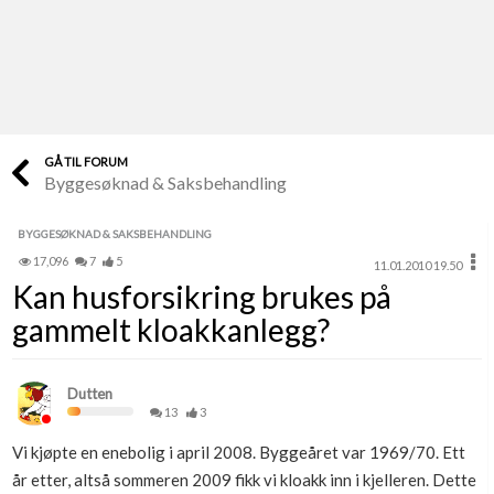
Last opp selv
Ta vare på fargekoder og kvitteringer
Verdi & økonomi
Din største investering
GÅ TIL FORUM
Byggesøknad & Saksbehandling
Finn håndverkere
Søk blant 9000 bedrifter
BYGGESØKNAD & SAKSBEHANDLING
17,096
7
5
11.01.2010 19.50
Papirer som mangler
Kan husforsikring brukes på
Skaff dokumentasjon som mangler
gammelt kloakkanlegg?
Kundeservice
Få svar på det du lurer på
Dutten
13
3
Kom i gang med Boligmappa
Vi kjøpte en enebolig i april 2008. Byggeåret var 1969/70. Ett
Se din bolig? Klikk her
år etter, altså sommeren 2009 fikk vi kloakk inn i kjelleren. Dette