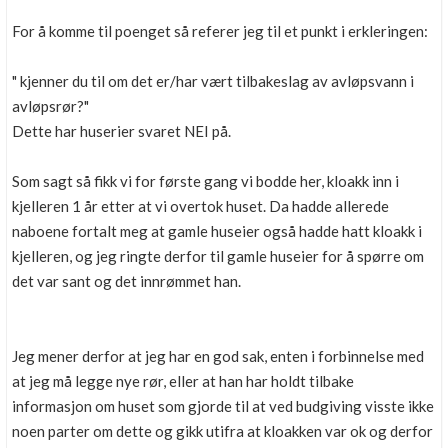
For å komme til poenget så referer jeg til et punkt i erkleringen:
" kjenner du til om det er/har vært tilbakeslag av avløpsvann i
avløpsrør?"
Dette har huserier svaret NEI på.
Som sagt så fikk vi for første gang vi bodde her, kloakk inn i
kjelleren 1 år etter at vi overtok huset. Da hadde allerede
naboene fortalt meg at gamle huseier også hadde hatt kloakk i
kjelleren, og jeg ringte derfor til gamle huseier for å spørre om
det var sant og det innrømmet han.
Jeg mener derfor at jeg har en god sak, enten i forbinnelse med
at jeg må legge nye rør, eller at han har holdt tilbake
informasjon om huset som gjorde til at ved budgiving visste ikke
noen parter om dette og gikk utifra at kloakken var ok og derfor