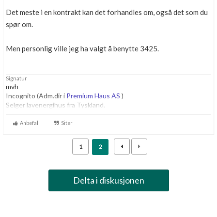
Boligmappa+
Det meste i en kontrakt kan det forhandles om, også det som du
Nytt
Få mer ut av Boligmappa
spør om.
Men personlig ville jeg ha valgt å benytte 3425.
Signatur
mvh
Incognito (Adm.dir i
Premium Haus AS
)
Selger lavenergihus fra Tyskland.
Anbefal
Siter
1
2
Delta i diskusjonen