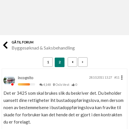
Last opp selv
Ta vare på fargekoder og kvitteringer
Verdi & økonomi
Din største investering
GÅ TIL FORUM
Byggesøknad & Saksbehandling
Finn håndverkere
Søk blant 9000 bedrifter
1
2
Papirer som mangler
Skaff dokumentasjon som mangler
incognito
28.10.2011 13.27
#11
4,148
Oslo Vest
0
Kundeservice
Det er 3425 som skal brukes slik du beskriver det. Du beholder
Få svar på det du lurer på
uansett dine rettigheter iht bustadoppføringslova, men dersom
noen av bestemmelsene i bustadoppføringslova kan fravike til
Kom i gang med Boligmappa
skade for forbruker kan det hende det er gjort i den kontrakten
Se din bolig? Klikk her
du er forelagt.