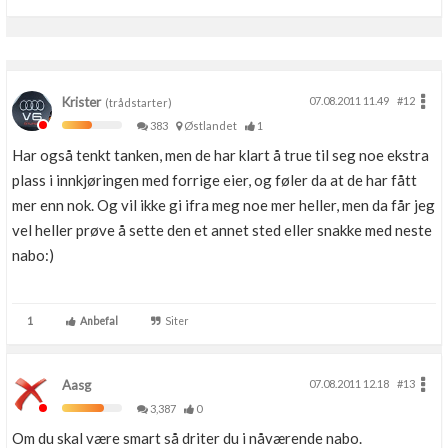
Krister
07.08.2011 11.49
#12
(trådstarter)
383
Østlandet
1
Har også tenkt tanken, men de har klart å true til seg noe ekstra
plass i innkjøringen med forrige eier, og føler da at de har fått
mer enn nok. Og vil ikke gi ifra meg noe mer heller, men da får jeg
vel heller prøve å sette den et annet sted eller snakke med neste
nabo:)
1
Anbefal
Siter
Aasg
07.08.2011 12.18
#13
3,387
0
Om du skal være smart så driter du i nåværende nabo.