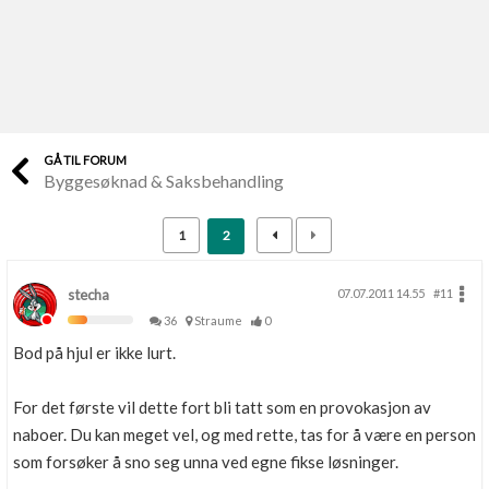
Last opp selv
Ta vare på fargekoder og kvitteringer
Verdi & økonomi
Din største investering
GÅ TIL FORUM
Byggesøknad & Saksbehandling
Finn håndverkere
Søk blant 9000 bedrifter
1
2
Papirer som mangler
Skaff dokumentasjon som mangler
stecha
07.07.2011 14.55
#11
36
Straume
0
Kundeservice
Bod på hjul er ikke lurt.
Få svar på det du lurer på
For det første vil dette fort bli tatt som en provokasjon av
Kom i gang med Boligmappa
naboer. Du kan meget vel, og med rette, tas for å være en person
Se din bolig? Klikk her
som forsøker å sno seg unna ved egne fikse løsninger.