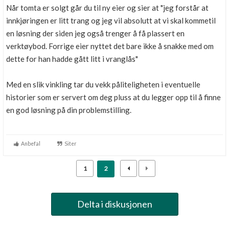
Når tomta er solgt går du til ny eier og sier at "jeg forstår at
innkjøringen er litt trang og jeg vil absolutt at vi skal kommetil
en løsning der siden jeg også trenger å få plassert en
verktøybod. Forrige eier nyttet det bare ikke å snakke med om
dette for han hadde gått litt i vranglås"
Med en slik vinkling tar du vekk påliteligheten i eventuelle
historier som er servert om deg pluss at du legger opp til å finne
en god løsning på din problemstilling.
Anbefal
Siter
1
2
Delta i diskusjonen