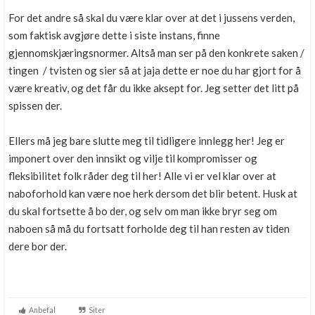
Boligmappa+
For det andre så skal du være klar over at det i jussens verden,
Nytt
Få mer ut av Boligmappa
som faktisk avgjøre dette i siste instans, finne
gjennomskjæringsnormer. Altså man ser på den konkrete saken /
tingen / tvisten og sier så at jaja dette er noe du har gjort for å
være kreativ, og det får du ikke aksept for. Jeg setter det litt på
spissen der.
Ellers må jeg bare slutte meg til tidligere innlegg her! Jeg er
imponert over den innsikt og vilje til kompromisser og
fleksibilitet folk råder deg til her! Alle vi er vel klar over at
naboforhold kan være noe herk dersom det blir betent. Husk at
du skal fortsette å bo der, og selv om man ikke bryr seg om
naboen så må du fortsatt forholde deg til han resten av tiden
dere bor der.
Anbefal
Siter