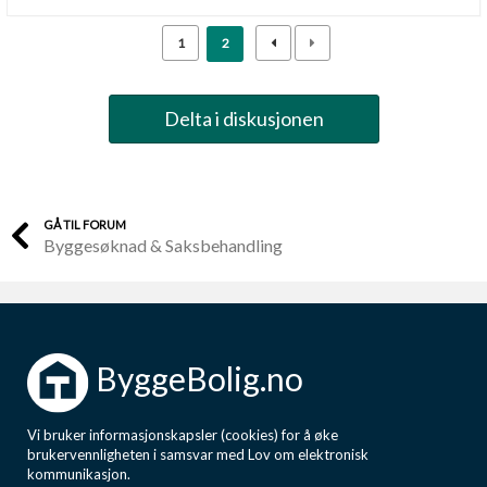
Boligmappa+
Nytt
1
2
Få mer ut av Boligmappa
Delta i diskusjonen
GÅ TIL FORUM
Byggesøknad & Saksbehandling
ByggeBolig.no
Vi bruker informasjonskapsler (cookies) for å øke
brukervennligheten i samsvar med Lov om elektronisk
kommunikasjon.