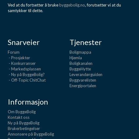
Ved at du fortsetter å bruke
byggebolig.no
, forutsetter vi at du
samtykker til dette.
Snarveier
Tjenester
Forum
Boligmappa
- Prosjekter
Hjemla
- Konkurranser
Boligkanalen
- Markedsplassen
ByggeHytte
- Ny på ByggeBolig?
Leverandørguiden
- Off-Topic ChitChat
Byggvarelisten
Energiportalen
Informasjon
Om ByggeBolig
Kontakt oss
Ny på ByggeBolig
Brukerbetingelser
Annonsere på ByggeBolig