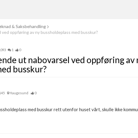
knad & Saksbehandling
ved oppføring av ny bussholdeplass med busskur?
,093
1
0
de ut nabovarsel ved oppføring av 
med busskur?
145
Haugesund
0
sholdeplass med busskur rett utenfor huset vårt, skulle ikke kommun