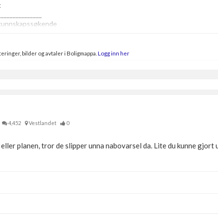
t
_______________
 kunnskapssøkende
eringer, bilder og avtaler i Boligmappa.
Logg inn her
4,452
Vestlandet
0
 eller planen, tror de slipper unna nabovarsel da. Lite du kunne gjort 