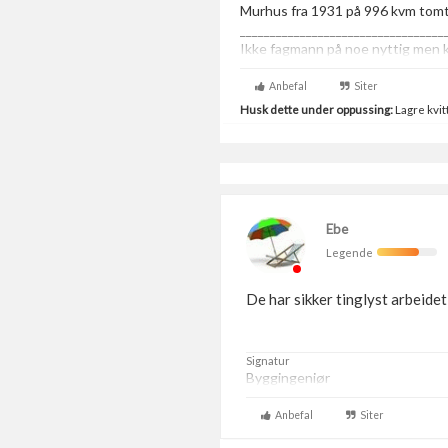
Murhus fra 1931 på 996 kvm tom
__________________________________
Ikke fagmann på noe nyttig men
Anbefal
Siter
Husk dette under oppussing:
Lagre kvitt
Ebe
Legende
De har sikker tinglyst arbeidet
Signatur
Byggingeniør
Anbefal
Siter