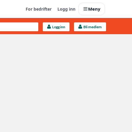
Meny
For bedrifter
Logg inn
Logg inn
Bli medlem
Last opp selv
Ta vare på fargekoder og kvitteringer
Finn håndverkere
Søk blant 9000 bedrifter
Kundeservice
Få svar på det du lurer på
Boligmappa+
Nytt
Få mer ut av Boligmappa