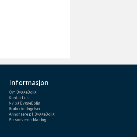
Informasjon
Om ByggeBolig
Kontakt oss
Ny på ByggeBolig
Brukerbetingelser
Annonsere på ByggeBolig
Personvernerklæring