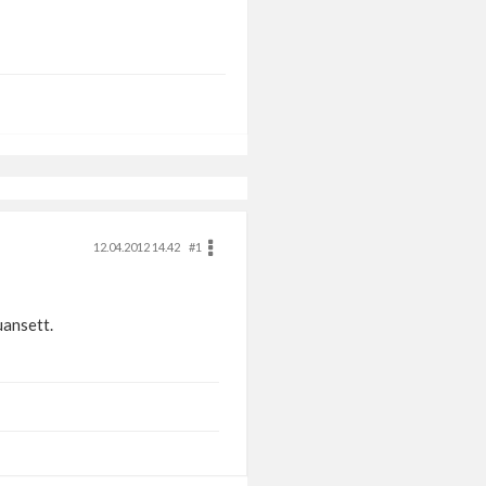
12.04.2012 14.42
#1
uansett.