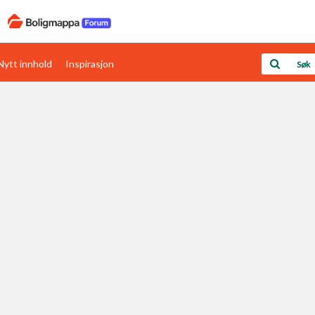
Nytt innhold
Inspirasjon
Boligens papirer
Den enkleste måten å få papirene i orden
rav
Verdi & økonomi
Din største investering
Papirer som mangler
Skaff dokumentasjon som mangler
Kom i gang med Boligmappa
Se din bolig? Klikk her