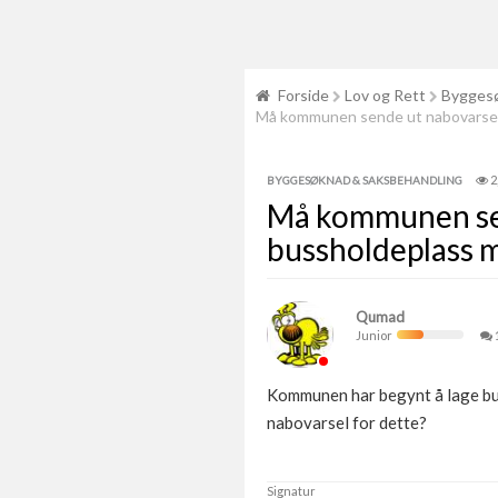
Forside
Lov og Rett
Byggesø
Må kommunen sende ut nabovarsel 
2
BYGGESØKNAD & SAKSBEHANDLING
Må kommunen sen
bussholdeplass 
Qumad
Junior
Kommunen har begynt å lage bus
nabovarsel for dette?
Signatur