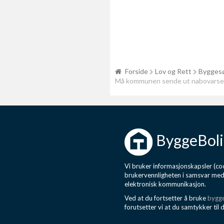
Forside
Lov og Rett
Byggesø
Må kommunen sende ut nabovarsel 
ByggeBoli
Vi bruker informasjonskapsler (coo
brukervennligheten i samsvar me
elektronisk kommunikasjon.
Ved at du fortsetter å bruke
bygge
forutsetter vi at du samtykker til 