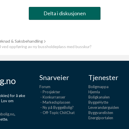
Delta i diskusjonen
knad & Saksbehandling
ved oppføring av ny bussholdeplass med busskur?
Snarveier
Tjenester
g.no
Forum
Boligmappa
- Prosjekter
Hjemla
kies) for å øke
- Konkurranser
Boligkanalen
d Lov om
- Markedsplassen
ByggeHytte
- Ny på ByggeBolig?
Leverandørguiden
- Off-Topic ChitChat
Byggvarelisten
bolig.no
,
Energiportalen
dette.