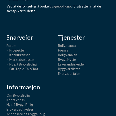
Ved at du fortsetter å bruke
byggebolig.no
, forutsetter vi at du
samtykker til dette.
Snarveier
Tjenester
Forum
Boligmappa
- Prosjekter
Hjemla
- Konkurranser
Boligkanalen
- Markedsplassen
ByggeHytte
- Ny på ByggeBolig?
Leverandørguiden
- Off-Topic ChitChat
Byggvarelisten
Energiportalen
Informasjon
Om ByggeBolig
Kontakt oss
Ny på ByggeBolig
Brukerbetingelser
Annonsere på ByggeBolig