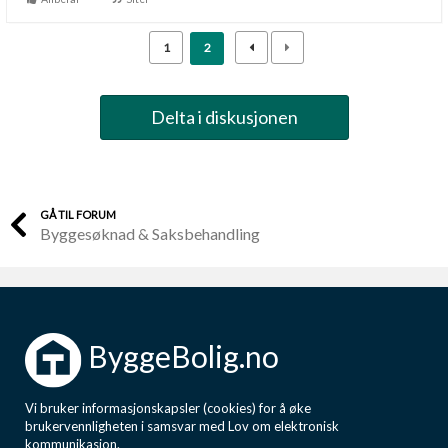
1
2
Delta i diskusjonen
GÅ TIL FORUM
Byggesøknad & Saksbehandling
ByggeBolig.no
Vi bruker informasjonskapsler (cookies) for å øke
brukervennligheten i samsvar med Lov om elektronisk
kommunikasjon.