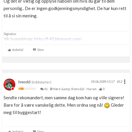
Og det er viktig og opplyse naboen om hvis du går til dem
Boligmappa+
personlig.. De er ingen godkjenningsmyndighet. De har kun rett
Nytt
Få mer ut av Boligmappa
til å si sin mening.
Signatur
Vår byggeblogg:
http://f-41.blogspot.com/
Anbefal
Siter
iveodd
05.06.2009 15.17
#12
(trådstarter)
41
Møre &amp; Romsdal - Haram
0
Sendte rekomandert, men samme dag kom han og ville signere!
Bare for å være vanskelig dette. Men ordna seg nå!
Gleder
meg til byggestart!
Anbefal
Siter