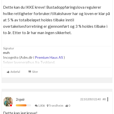
Dette kan du IKKE kreve! Bustadoppføringslova regulerer
hvilke rettigheter forbruker/tiltakshaver har og loven er klar på
at 5 % av totalbeløpet holdes tilbake inntil
overtakelsesforretning er gjennomført og 3 % holdes tilbake i
to år. Etter to år har man ingen sikkerhet.
Signatur
mvh
Incognito (Adm.dir i
Premium Haus AS
)
Selger lavenergihus fra Tyskland.
Anbefal
Siter
2rgeir
22.10.2010 22.40
#8
1,806
Trondheim
0
Dette kan jeg kreve!