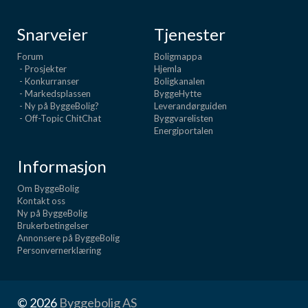
Snarveier
Tjenester
Forum
Boligmappa
- Prosjekter
Hjemla
- Konkurranser
Boligkanalen
- Markedsplassen
ByggeHytte
- Ny på ByggeBolig?
Leverandørguiden
- Off-Topic ChitChat
Byggvarelisten
Energiportalen
Informasjon
Om ByggeBolig
Kontakt oss
Ny på ByggeBolig
Brukerbetingelser
Annonsere på ByggeBolig
Personvernerklæring
© 2026
Byggebolig AS