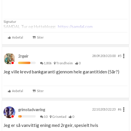
Signatur
SAMDAL Tur og Hytteblogg:
https://samdal.com
Anbefal
Siter
2rgeir
28.09.2010 23.00
#5
1,806
Trondheim
0
Jeg ville krevd bankgaranti gjennom hele garantitiden (5år?)
Anbefal
Siter
grimstadværing
22.10.2010 22.23
#6
10
Grismtad
0
Jeg er så vanvittig ening med 2rgeir, spesielt hvis