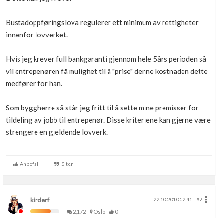
Bustadoppføringslova regulerer ett minimum av rettigheter
innenfor lovverket.
Hvis jeg krever full bankgaranti gjennom hele 5års perioden så
vil entrepenøren få mulighet til å "prise" denne kostnaden dette
medfører for han.
Som byggherre så står jeg fritt til å sette mine premisser for
tildeling av jobb til entrepenør. Disse kriteriene kan gjerne være
strengere en gjeldende lovverk.
Anbefal
Siter
kirderf
22.10.2010 22.41
#9
2,172
Oslo
0