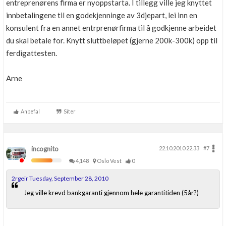
entreprenørens firma er nyoppstarta. I tillegg ville jeg knyttet
innbetalingene til en godekjenninge av 3djepart, lei inn en
konsulent fra en annet entrprenørfirma til å godkjenne arbeidet
du skal betale for. Knytt sluttbeløpet (gjerne 200k-300k) opp til
ferdigattesten.
Arne
Anbefal
Siter
incognito
22.10.2010 22.33
#7
4,148
Oslo Vest
0
2rgeir Tuesday, September 28, 2010
Jeg ville krevd bankgaranti gjennom hele garantitiden (5år?)