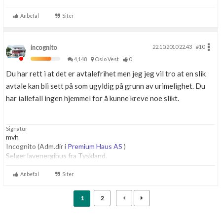
Anbefal
Siter
incognito
22.10.2010 22.43
#10
4,148
Oslo Vest
0
Du har rett i at det er avtalefrihet men jeg jeg vil tro at en slik
avtale kan bli sett på som ugyldig på grunn av urimelighet. Du
har iallefall ingen hjemmel for å kunne kreve noe slikt.
Signatur
mvh
Incognito (Adm.dir i
Premium Haus AS
)
Selger lavenergihus fra Tyskland.
Anbefal
Siter
1
2