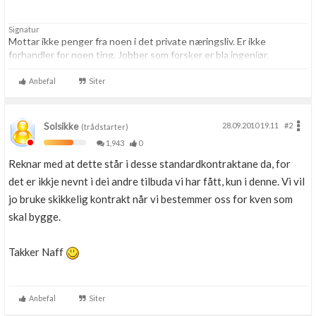
Signatur
Mottar ikke penger fra noen i det private næringsliv. Er ikke
forhandler for noen ting. Jobber som forsker er bla ingeniør.
Anbefal
Siter
Solsikke
28.09.2010 19.11
#2
(trådstarter)
1,943
0
Reknar med at dette står i desse standardkontraktane da, for
det er ikkje nevnt i dei andre tilbuda vi har fått, kun i denne. Vi vil
jo bruke skikkelig kontrakt når vi bestemmer oss for kven som
skal bygge.
Takker Naff
Anbefal
Siter