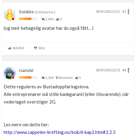
Solsikke
28.09.2010 19.11
#3
(trådstarter)
1,943
0
(og meir behagelig avatar har du også fått... )
Anbefal
Siter
rsamdal
28.09.2010 22.53
#4
1,318
Skedsmo
0
Dette reguleres av Bustadoppføringslova.
Alle entreprenører må stille bankgaranti (eller tilsvarende), når
vederlaget overstiger 2G.
Les mere om dette her:
http://www.cappelen-krefting.no/bok/d-kap2.htm#2.2.5