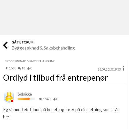
Last opp selv
Ta vare på fargekoder og kvitteringer
Verdi & økonomi
Din største investering
GÅ TIL FORUM
Byggesøknad & Saksbehandling
Finn håndverkere
Søk blant 9000 bedrifter
BYGGESØKNAD & SAKSBEHANDLING
6,558
16
0
28.09.2010 18.53
Papirer som mangler
Ordlyd i tilbud frå entrepenør
Skaff dokumentasjon som mangler
Kundeservice
Solsikke
Få svar på det du lurer på
1,943
0
Eg sit med eit tilbud på huset, og lurer på ein setning som står
Kom i gang med Boligmappa
her:
Se din bolig? Klikk her