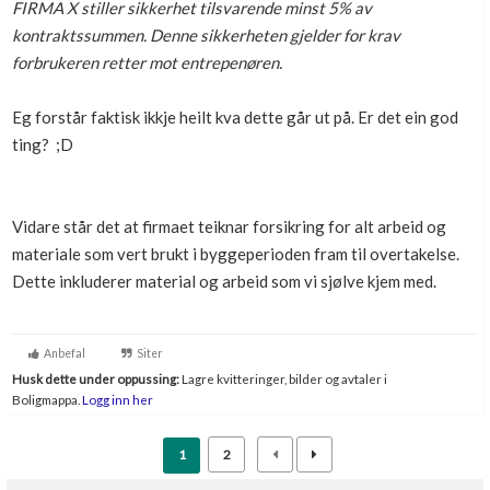
FIRMA X stiller sikkerhet tilsvarende minst 5% av
Boligmappa+
kontraktssummen. Denne sikkerheten gjelder for krav
Nytt
Få mer ut av Boligmappa
forbrukeren retter mot entrepenøren.
Eg forstår faktisk ikkje heilt kva dette går ut på. Er det ein god
ting? ;D
Vidare står det at firmaet teiknar forsikring for alt arbeid og
materiale som vert brukt i byggeperioden fram til overtakelse.
Dette inkluderer material og arbeid som vi sjølve kjem med.
Anbefal
Siter
Husk dette under oppussing:
Lagre kvitteringer, bilder og avtaler i
Boligmappa.
Logg inn her
1
2