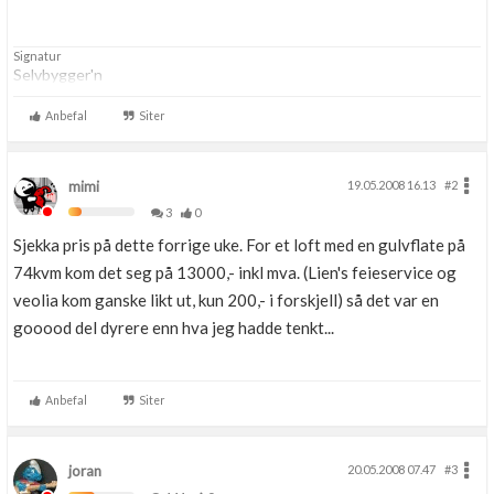
Signatur
Selvbygger'n
Anbefal
Siter
mimi
19.05.2008 16.13
#2
3
0
Sjekka pris på dette forrige uke. For et loft med en gulvflate på
74kvm kom det seg på 13000,- inkl mva. (Lien's feieservice og
veolia kom ganske likt ut, kun 200,- i forskjell) så det var en
gooood del dyrere enn hva jeg hadde tenkt...
Anbefal
Siter
joran
20.05.2008 07.47
#3