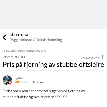
Last opp selv
Ta vare på fargekoder og kvitteringer
Verdi & økonomi
Din største investering
GÅ TIL FORUM
Byggesøknad & Saksbehandling
Finn håndverkere
Søk blant 9000 bedrifter
BYGGESØKNAD & SAKSBEHANDLING
5,879
3
1
26.01.2008 19.54
Papirer som mangler
Pris på fjerning av stubbeloftsleire
Skaff dokumentasjon som mangler
Kundeservice
Sjefen
Få svar på det du lurer på
56
1
Er det noen som har benyttet sugebil ved fjerning av
Kom i gang med Boligmappa
stubbeloftsleire og hva er prisen? ??? ???
Se din bolig? Klikk her