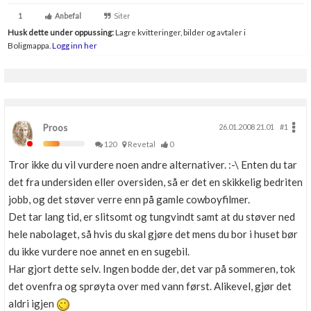
Boligmappa+
1
Anbefal
Siter
Nytt
Få mer ut av Boligmappa
Husk dette under oppussing:
Lagre kvitteringer, bilder og avtaler i
Boligmappa.
Logg inn her
Proos
26.01.2008 21.01
#1
120
Revetal
0
Tror ikke du vil vurdere noen andre alternativer. :-\ Enten du tar
det fra undersiden eller oversiden, så er det en skikkelig bedriten
jobb, og det støver verre enn på gamle cowboyfilmer.
Det tar lang tid, er slitsomt og tungvindt samt at du støver ned
hele nabolaget, så hvis du skal gjøre det mens du bor i huset bør
du ikke vurdere noe annet en en sugebil.
Har gjort dette selv. Ingen bodde der, det var på sommeren, tok
det ovenfra og sprøyta over med vann først. Alikevel, gjør det
aldri igjen