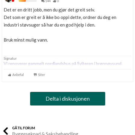
144
0
Det er en dritt jobb, men du gjør det greit selv.
Det som er greit er å ikke bo oppi dette, ordner du deg en
industri støvsuger så har du en god hjelp i den.
Bruk minst mulig vann.
Signatur
Vi renoverer gammelt nordlandshus på Sylteren i brønnøysund
.
Anbefal
Siter
Delta i diskusjonen
GÅ TIL FORUM
Byggesøknad & Saksbehandling