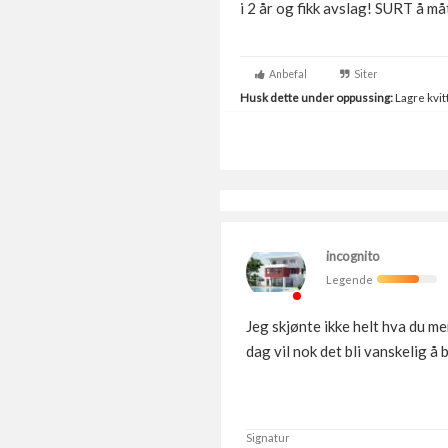
i 2 år og fikk avslag! SURT å må
Anbefal
Siter
Husk dette under oppussing:
Lagre kvitt
incognito
Legende
Jeg skjønte ikke helt hva du 
dag vil nok det bli vanskelig å
Signatur