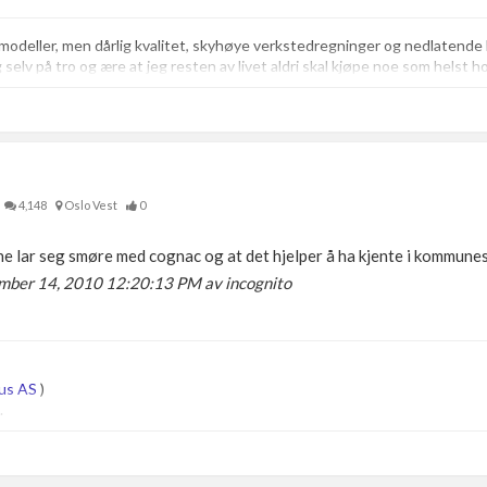
lmodeller, men dårlig kvalitet, skyhøye verkstedregninger og nedlaten
eg selv på tro og ære at jeg resten av livet aldri skal kjøpe noe som helst h
4,148
Oslo Vest
0
erne lar seg smøre med cognac og at det hjelper å ha kjente i kommune
ember 14, 2010 12:20:13 PM av incognito
us AS
)
.