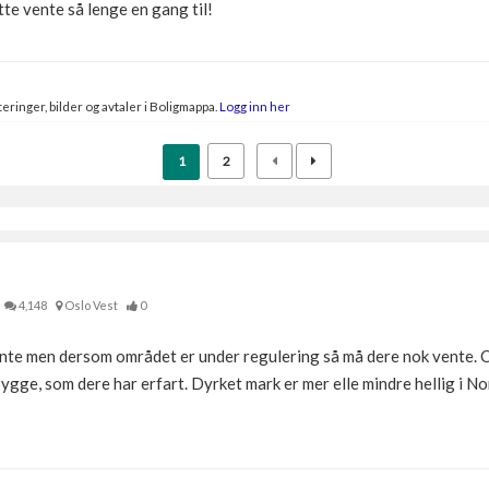
tte vente så lenge en gang til!
eringer, bilder og avtaler i Boligmappa.
Logg inn her
1
2
4,148
Oslo Vest
0
mente men dersom området er under regulering så må dere nok vente.
 bygge, som dere har erfart. Dyrket mark er mer elle mindre hellig i No