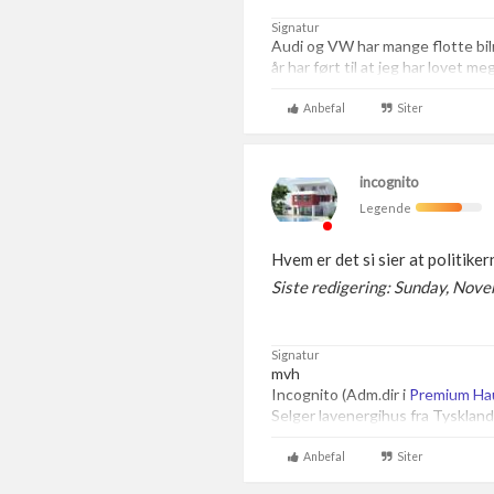
Signatur
Audi og VW har mange flotte bi
år har ført til at jeg har lovet m
Anbefal
Siter
incognito
Legende
Hvem er det si sier at politik
Siste redigering: Sunday, Nov
Signatur
mvh
Incognito (Adm.dir i
Premium Ha
Selger lavenergihus fra Tyskland
Anbefal
Siter