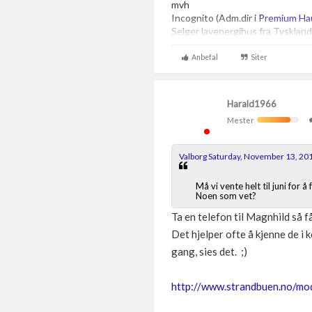
mvh
Incognito (Adm.dir i
Premium Ha
Selger lavenergihus fra Tyskland
Anbefal
Siter
Harald1966
Mester
Valborg Saturday, November 13, 20
Må vi vente helt til juni for 
Noen som vet?
Ta en telefon til Magnhild så få
Det hjelper ofte å kjenne de i
gang, sies det. ;)
http://www.strandbuen.no/