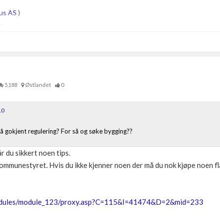
us AS
)
.
5,188
Østlandet
0
10
å få gokjent regulering? For så og søke bygging??
r du sikkert noen tips.
 kommunestyret. Hvis du ikke kjenner noen der må du nok kjøpe noen 
modules/module_123/proxy.asp?C=115&I=41474&D=2&mid=233