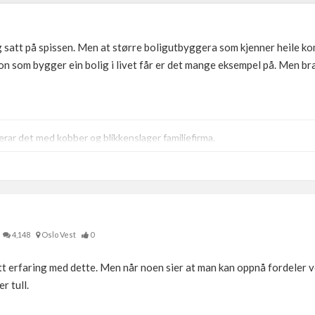
g satt på spissen. Men at større boligutbyggera som kjenner heile 
son som bygger ein bolig i livet får er det mange eksempel på. Men bra
ar det med kobber og blikkenslager familiefirma.
4,148
Oslo Vest
0
 litt erfaring med dette. Men når noen sier at man kan oppnå fordeler 
r tull.