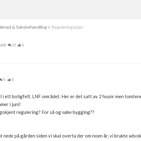
knad & Saksbehandling
Reguleringsplan
,603
15
0
5
0
l i ett boligfelt. LNF området. Her er det satt av 2 husnr men tomtene e
er i juni!
få gokjent regulering? For så og søke bygging??
omt nede på gården siden vi skal overta der om noen år, vi brukte advo