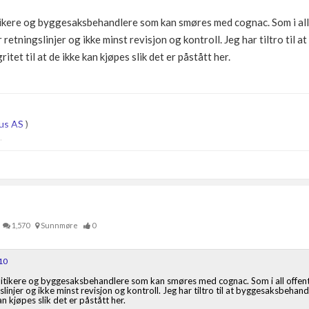
litikere og byggesaksbehandlere som kan smøres med cognac. Som i all
etningslinjer og ikke minst revisjon og kontroll. Jeg har tiltro til 
et til at de ikke kan kjøpes slik det er påstått her.
us AS
)
.
1,570
Sunnmøre
0
10
politikere og byggesaksbehandlere som kan smøres med cognac. Som i all offent
linjer og ikke minst revisjon og kontroll. Jeg har tiltro til at byggesaksbeha
an kjøpes slik det er påstått her.