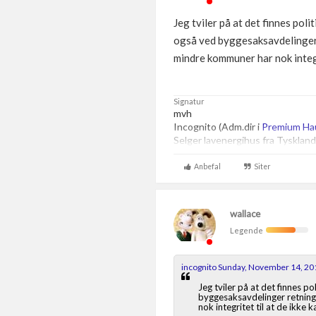
Jeg tviler på at det finnes po
også ved byggesaksavdelinger r
mindre kommuner har nok integrit
Signatur
mvh
Incognito (Adm.dir i
Premium Ha
Selger lavenergihus fra Tyskland
Anbefal
Siter
wallace
Legende
incognito Sunday, November 14, 20
Jeg tviler på at det finnes 
byggesaksavdelinger retnings
nok integritet til at de ikke k