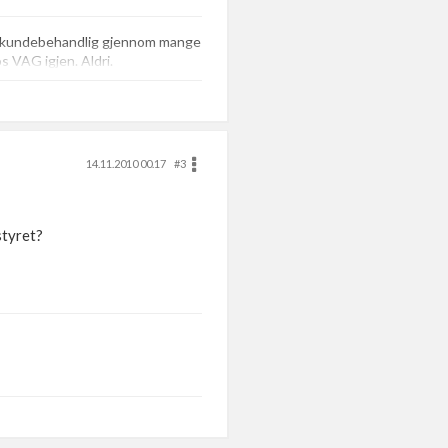
de kundebehandlig gjennom mange
os VAG igjen. Aldri.
14.11.2010 00.17
#3
styret?