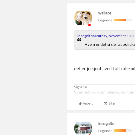
wallace
Legende
incognito Saturday, November 13, 
Hvem er det si sier at polit
det er jo kjent, ivertfall i alle
Signatur
Svennebrev som tømrar, kombiner
Anbefal
Siter
incognito
Legende