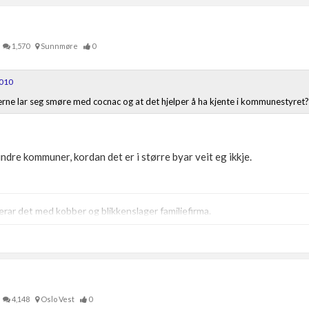
1,570
Sunnmøre
0
2010
ikerne lar seg smøre med cocnac og at det hjelper å ha kjente i kommunestyret?
 mindre kommuner, kordan det er i større byar veit eg ikkje.
ar det med kobber og blikkenslager familiefirma.
4,148
Oslo Vest
0