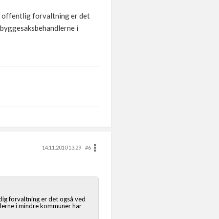
 offentlig forvaltning er det
at byggesaksbehandlerne i
14.11.2010 13.29
#6
lig forvaltning er det også ved
ndlerne i mindre kommuner har