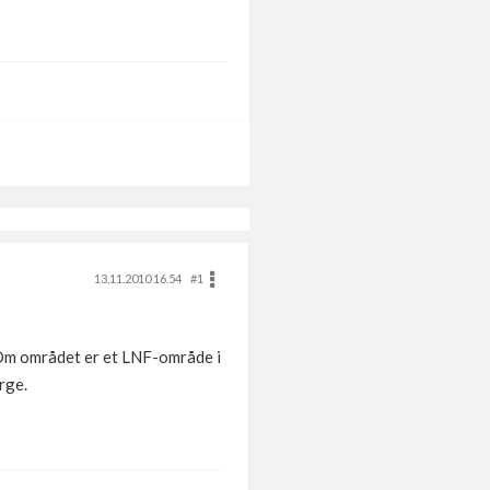
13.11.2010 16.54
#1
 Om området er et LNF-område i
rge.