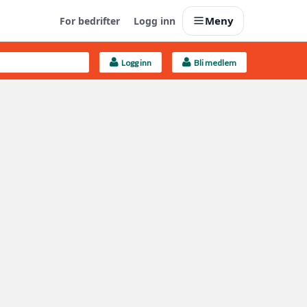
Meny
For bedrifter
Logg inn
Logg inn
Bli medlem
Last opp selv
Ta vare på fargekoder og kvitteringer
Finn håndverkere
Søk blant 9000 bedrifter
Kundeservice
Få svar på det du lurer på
Boligmappa+
Nytt
Få mer ut av Boligmappa