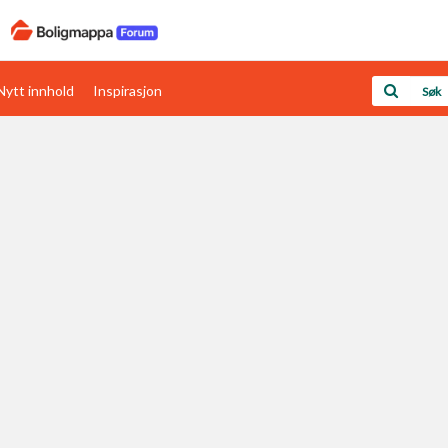
Nytt innhold
Inspirasjon
Boligens papirer
Den enkleste måten å få papirene i orden
rav
Verdi & økonomi
Din største investering
Papirer som mangler
Skaff dokumentasjon som mangler
Kom i gang med Boligmappa
Se din bolig? Klikk her