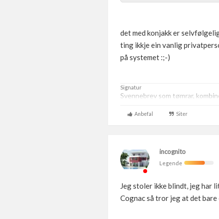
det med konjakk er selvfølgeli
ting ikkje ein vanlig privatper
på systemet :;-)
Signatur
Svennebrev som tømrar, kombiner
Anbefal
Siter
incognito
Legende
Jeg stoler ikke blindt, jeg har
Cognac så tror jeg at det bare e