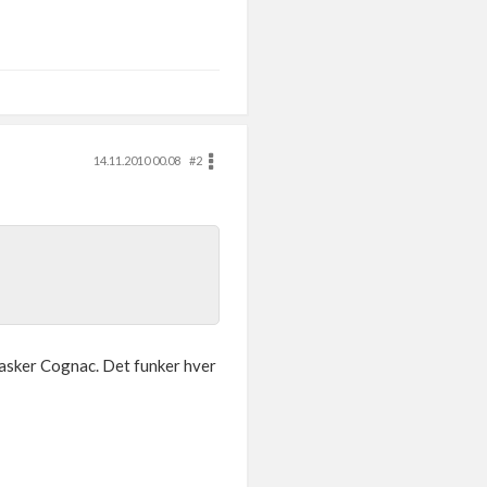
14.11.2010 00.08
#2
flasker Cognac. Det funker hver