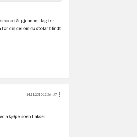
kommuna får gjennomslag for
 for din del om du stolar blindt
14.11.2010 13.56
#7
ved å kjøpe noen flakser