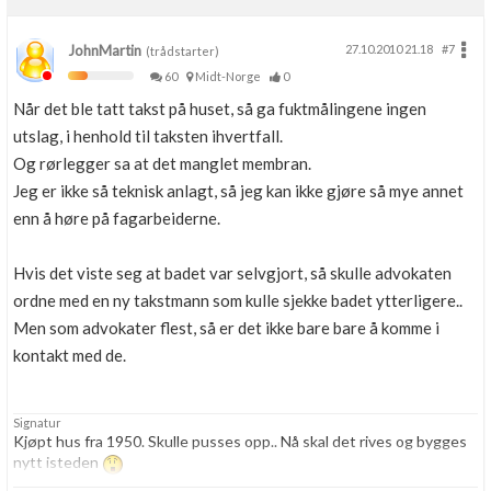
JohnMartin
27.10.2010 21.18
#7
(trådstarter)
60
Midt-Norge
0
Når det ble tatt takst på huset, så ga fuktmålingene ingen
utslag, i henhold til taksten ihvertfall.
Og rørlegger sa at det manglet membran.
Jeg er ikke så teknisk anlagt, så jeg kan ikke gjøre så mye annet
enn å høre på fagarbeiderne.
Hvis det viste seg at badet var selvgjort, så skulle advokaten
ordne med en ny takstmann som kulle sjekke badet ytterligere..
Men som advokater flest, så er det ikke bare bare å komme i
kontakt med de.
Signatur
Kjøpt hus fra 1950. Skulle pusses opp.. Nå skal det rives og bygges
nytt isteden