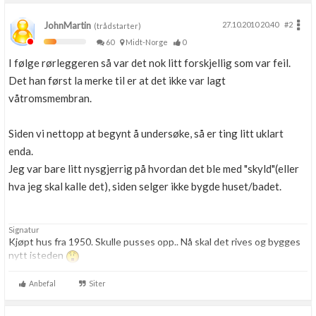
JohnMartin
27.10.2010 20.40
#2
(trådstarter)
60
Midt-Norge
0
I følge rørleggeren så var det nok litt forskjellig som var feil.
Det han først la merke til er at det ikke var lagt
våtromsmembran.
Siden vi nettopp at begynt å undersøke, så er ting litt uklart
enda.
Jeg var bare litt nysgjerrig på hvordan det ble med "skyld"(eller
hva jeg skal kalle det), siden selger ikke bygde huset/badet.
Signatur
Kjøpt hus fra 1950. Skulle pusses opp.. Nå skal det rives og bygges
nytt isteden
Anbefal
Siter