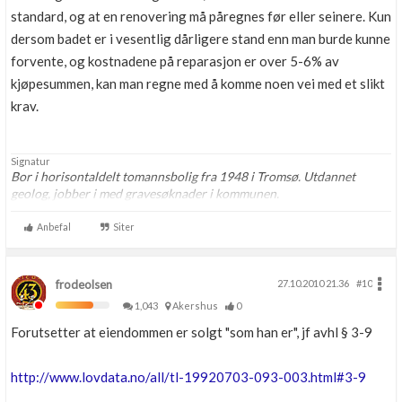
standard, og at en renovering må påregnes før eller seinere. Kun
dersom badet er i vesentlig dårligere stand enn man burde kunne
forvente, og kostnadene på reparasjon er over 5-6% av
kjøpesummen, kan man regne med å komme noen vei med et slikt
krav.
Signatur
Bor i horisontaldelt tomannsbolig fra 1948 i Tromsø. Utdannet
geolog, jobber i med gravesøknader i kommunen.
Anbefal
Siter
frodeolsen
27.10.2010 21.36
#10
1,043
Akershus
0
Forutsetter at eiendommen er solgt "som han er", jf avhl § 3-9
http://www.lovdata.no/all/tl-19920703-093-003.html#3-9