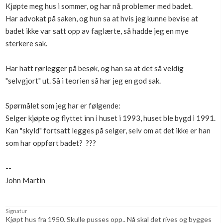
Kjøpte meg hus i sommer, og har nå problemer med badet.
Boligmappa+
Har advokat på saken, og hun sa at hvis jeg kunne bevise at
Nytt
Få mer ut av Boligmappa
badet ikke var satt opp av faglærte, så hadde jeg en mye
sterkere sak.
Har hatt rørlegger på besøk, og han sa at det så veldig
"selvgjort" ut. Så i teorien så har jeg en god sak.
Spørmålet som jeg har er følgende:
Selger kjøpte og flyttet inn i huset i 1993, huset ble bygd i 1991.
Kan "skyld" fortsatt legges på selger, selv om at det ikke er han
som har oppført badet? ???
--
John Martin
Signatur
Kjøpt hus fra 1950. Skulle pusses opp.. Nå skal det rives og bygges