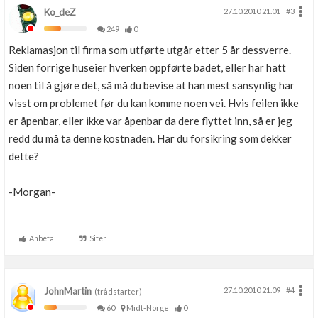
Ko_deZ
27.10.2010 21.01
#3
249
0
Reklamasjon til firma som utførte utgår etter 5 år dessverre.
Siden forrige huseier hverken oppførte badet, eller har hatt
noen til å gjøre det, så må du bevise at han mest sansynlig har
visst om problemet før du kan komme noen vei. Hvis feilen ikke
er åpenbar, eller ikke var åpenbar da dere flyttet inn, så er jeg
redd du må ta denne kostnaden. Har du forsikring som dekker
dette?
-Morgan-
Anbefal
Siter
JohnMartin
27.10.2010 21.09
#4
(trådstarter)
60
Midt-Norge
0