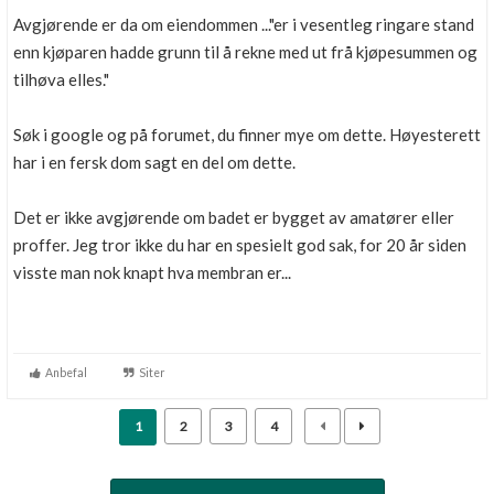
Avgjørende er da om eiendommen ..."er i vesentleg ringare stand
enn kjøparen hadde grunn til å rekne med ut frå kjøpesummen og
tilhøva elles."
Søk i google og på forumet, du finner mye om dette. Høyesterett
har i en fersk dom sagt en del om dette.
Det er ikke avgjørende om badet er bygget av amatører eller
proffer. Jeg tror ikke du har en spesielt god sak, for 20 år siden
visste man nok knapt hva membran er...
Anbefal
Siter
1
2
3
4