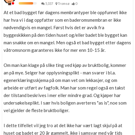
5,337
Tromsø
0
At et bad bygget før dagens membrantyper ble oppfunnet ikke
har hva vi i dag oppfatter som en baderomsmembran er ikke
nødvendigvis en mangel. Først hvis det er avvik fra
byggeskikken på den tiden huset og/eller badet ble bygget kan
man snakke om en mangel. Men også et bad bygget etter dagens
våtromsnorm garanteres ikke for mer enn 10-15 år.
Om man kan klage på slike ting ved kjøp av bruktbolig, kommer
an på mye. Selger har opplysningsplikt - man svarer i bl.a.
egenerklæringsskjema på om man vet om lekkasjer, og om
arbeide er utført av fagfolk. Man har som regel også en takst
der tilstand beskrives i mer eller mindre grad. Og kjøper har
undersøkelseplikt. I sær hvis boligen averteres "as is", noe som
vel gjelder de fleste bruktboliger.
I dette tilfellet vil jeg tro at det ikke har vært lagt skjul på at
huset og badet er 20 år gammelt, ikke i samsvar med vår tids