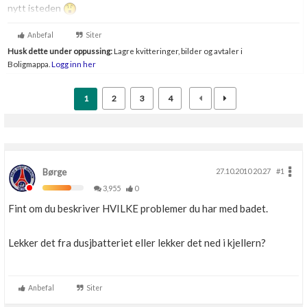
nytt isteden
Anbefal
Siter
Husk dette under oppussing:
Lagre kvitteringer, bilder og avtaler i
Boligmappa.
Logg inn her
1
2
3
4
Børge
27.10.2010 20.27
#1
3,955
0
Fint om du beskriver HVILKE problemer du har med badet.
Lekker det fra dusjbatteriet eller lekker det ned i kjellern?
Anbefal
Siter