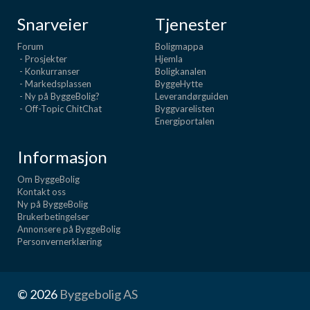
Snarveier
Tjenester
Forum
Boligmappa
- Prosjekter
Hjemla
- Konkurranser
Boligkanalen
- Markedsplassen
ByggeHytte
- Ny på ByggeBolig?
Leverandørguiden
- Off-Topic ChitChat
Byggvarelisten
Energiportalen
Informasjon
Om ByggeBolig
Kontakt oss
Ny på ByggeBolig
Brukerbetingelser
Annonsere på ByggeBolig
Personvernerklæring
© 2026
Byggebolig AS