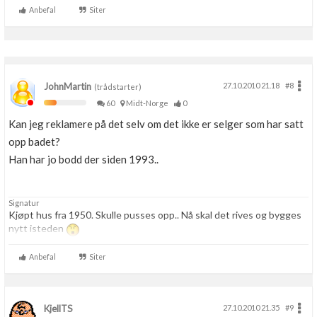
Anbefal
Siter
JohnMartin
27.10.2010 21.18
#8
(trådstarter)
60
Midt-Norge
0
Kan jeg reklamere på det selv om det ikke er selger som har satt
opp badet?
Han har jo bodd der siden 1993..
Signatur
Kjøpt hus fra 1950. Skulle pusses opp.. Nå skal det rives og bygges
nytt isteden
Anbefal
Siter
KjellTS
27.10.2010 21.35
#9