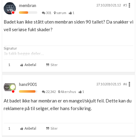
membran
27.10.2010 21.12
#5
301
sørum
1
Badet kan ikke stått uten membran siden 90 tallet? Da snakker vi
vell seriøse fukt skader?
Signatur
Ja takk begge deler....
1
Anbefal
Siter
hans9001
27.10.2010 21.15
#6
22,342
Akershus
1
At badet ikke har membran er en mangel/skjult feil. Dette kan du
reklamere på til selger, eller hans forsikring.
1
Anbefal
Siter