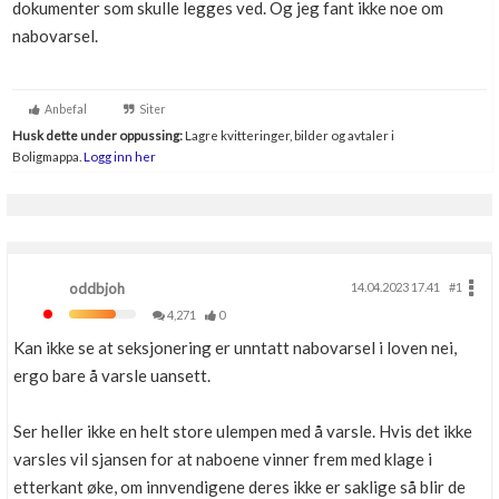
dokumenter som skulle legges ved. Og jeg fant ikke noe om
Boligmappa+
nabovarsel.
Nytt
Få mer ut av Boligmappa
Anbefal
Siter
Husk dette under oppussing:
Lagre kvitteringer, bilder og avtaler i
Boligmappa.
Logg inn her
oddbjoh
14.04.2023 17.41
#1
4,271
0
Kan ikke se at seksjonering er unntatt nabovarsel i loven nei,
ergo bare å varsle uansett.
Ser heller ikke en helt store ulempen med å varsle. Hvis det ikke
varsles vil sjansen for at naboene vinner frem med klage i
etterkant øke, om innvendigene deres ikke er saklige så blir de