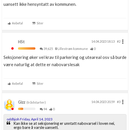
uansett ikke hensyntatt av kommunen.
Anbefal
Siter
HSt
14.04.2023 18.13
#2
39,625
Lillestrøm kommune
0
Seksjonering øker vel krav til parkering og uteareal osv så burde
være naturlig at dette er nabovarslesak
Anbefal
Siter
Gizz
14.04.2023 20.59
#3
(trådstarter)
94
0
oddbjoh Friday, April 14, 2023
Kan ikke se at seksjonering er unntatt nabovarsel i loven nei,
ergo bare å varsle uansett.