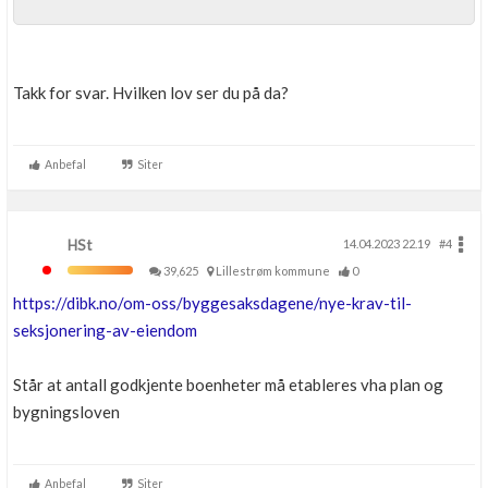
Takk for svar. Hvilken lov ser du på da?
Anbefal
Siter
HSt
14.04.2023 22.19
#4
39,625
Lillestrøm kommune
0
https://dibk.no/om-oss/byggesaksdagene/nye-krav-til-
seksjonering-av-eiendom
Står at antall godkjente boenheter må etableres vha plan og
bygningsloven
Anbefal
Siter