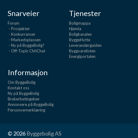
Snarveier
Tjenester
Forum
Boligmappa
- Prosjekter
Hjemla
- Konkurranser
Boligkanalen
- Markedsplassen
ByggeHytte
- Ny på ByggeBolig?
Leverandørguiden
- Off-Topic ChitChat
Byggvarelisten
Energiportalen
Informasjon
Om ByggeBolig
Kontakt oss
Ny på ByggeBolig
Brukerbetingelser
Annonsere på ByggeBolig
Personvernerklæring
© 2026
Byggebolig AS