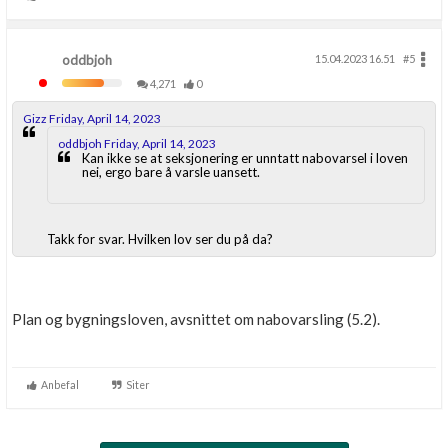
oddbjoh
15.04.2023 16.51
#5
4,271
0
Gizz Friday, April 14, 2023
oddbjoh Friday, April 14, 2023
Kan ikke se at seksjonering er unntatt nabovarsel i loven
nei, ergo bare å varsle uansett.
Takk for svar. Hvilken lov ser du på da?
Plan og bygningsloven, avsnittet om nabovarsling (5.2).
Anbefal
Siter