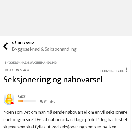
Last opp selv
Ta vare på fargekoder og kvitteringer
Verdi & økonomi
Din største investering
GÅ TIL FORUM
Byggesøknad & Saksbehandling
Finn håndverkere
Søk blant 9000 bedrifter
BYGGESØKNAD & SAKSBEHANDLING
303
5
0
14.04.2023 14.04
Papirer som mangler
Seksjonering og nabovarsel
Skaff dokumentasjon som mangler
Kundeservice
Gizz
Få svar på det du lurer på
94
0
Noen som vet om man må sende nabovarsel om en vil seksjonere
Kom i gang med Boligmappa
eneboligen sin? Dvs at naboene kan klage på det? Jeg har lest et
Se din bolig? Klikk her
skjema som skal fylles ut ved seksjonering som sier hvilken