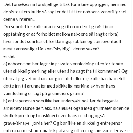
Det forsøkes nå forskjellige tiltak for å tine opp igjen, men med
de siste ukers kulde så spøker det litt for naboens vanntilførsel
denne vinteren...
Dersom dette skulle utarte seg til en ordentlig tvist (min
oppfatning er at forholdet mellom naboene så langt er bra),
hvem er det som har et forklaringsproblem og som eventuelt
mest sannsynlig står som "skyldig" i denne saken?
er det
a) naboen som har lagt sin private vannledning utenfor tomta
uten skikkelig merking eller uten å ha sagt fra til kommunen? Og
uten at jeg vet om han har gjort det eller ei, skulle han ha meldt
dette inn til grunneier med skikkelig merking av hvor hans
vannledning er lagt på grunneiers grunn?
b) entrepenøren som ikke har undersøkt nok før de begynte
arbeidet? Burde de f. eks. ha sjekket også med grunneier siden de
skulle kjøre tungt maskineri over hans tomt og også
grave/skrape i jorda her? Og bør ikke en skikkelig entrepenør
enten nærmest automatisk påta seg utbedringsansvar eller være