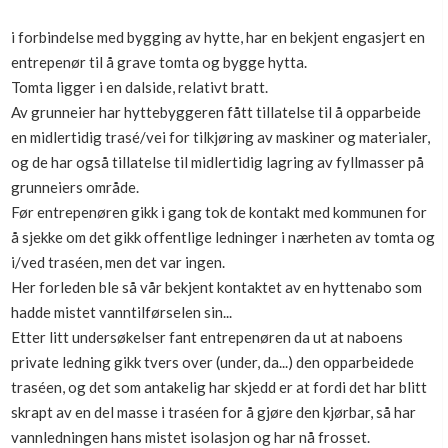
Boligmappa+
i forbindelse med bygging av hytte, har en bekjent engasjert en
Nytt
Få mer ut av Boligmappa
entrepenør til å grave tomta og bygge hytta.
Tomta ligger i en dalside, relativt bratt.
Av grunneier har hyttebyggeren fått tillatelse til å opparbeide
en midlertidig trasé/vei for tilkjøring av maskiner og materialer,
og de har også tillatelse til midlertidig lagring av fyllmasser på
grunneiers område.
Før entrepenøren gikk i gang tok de kontakt med kommunen for
å sjekke om det gikk offentlige ledninger i nærheten av tomta og
i/ved traséen, men det var ingen.
Her forleden ble så vår bekjent kontaktet av en hyttenabo som
hadde mistet vanntilførselen sin...
Etter litt undersøkelser fant entrepenøren da ut at naboens
private ledning gikk tvers over (under, da...) den opparbeidede
traséen, og det som antakelig har skjedd er at fordi det har blitt
skrapt av en del masse i traséen for å gjøre den kjørbar, så har
vannledningen hans mistet isolasjon og har nå frosset.