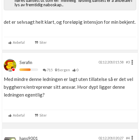
høres uansett ut som en "minnelig" løsning uansett er å anbefale i
lys av fremtidig naboskap..
det er selvsagt helt klart, og foreløpig intensjon for min bekjent.
Anbefal
Siter
Serafin
02.12.2010 15.58
#3
715
Bergen
0
Med mindre denne ledningen er lagt uten tillatelse så er det vel
byggherre/entreprenør sitt ansvar. Hvor dypt ligger denne
ledningen egentlig?
Anbefal
Siter
hans9001
02.12.2010 20.27
#4