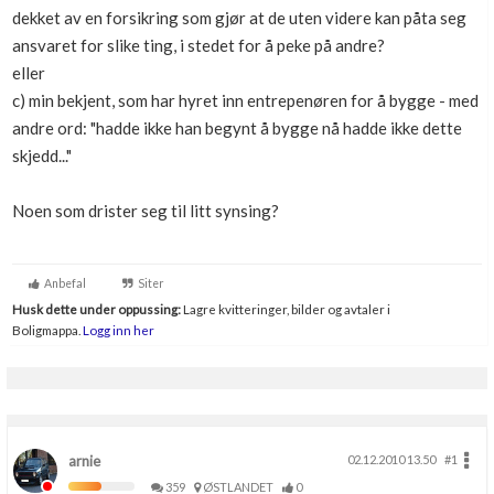
dekket av en forsikring som gjør at de uten videre kan påta seg
ansvaret for slike ting, i stedet for å peke på andre?
eller
c) min bekjent, som har hyret inn entrepenøren for å bygge - med
andre ord: "hadde ikke han begynt å bygge nå hadde ikke dette
skjedd..."
Noen som drister seg til litt synsing?
Anbefal
Siter
Husk dette under oppussing:
Lagre kvitteringer, bilder og avtaler i
Boligmappa.
Logg inn her
arnie
02.12.2010 13.50
#1
359
ØSTLANDET
0