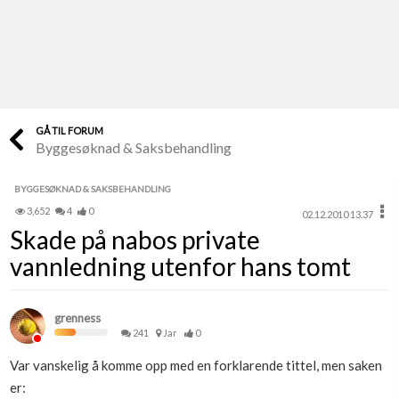
Last opp selv
Ta vare på fargekoder og kvitteringer
Verdi & økonomi
Din største investering
GÅ TIL FORUM
Byggesøknad & Saksbehandling
Finn håndverkere
Søk blant 9000 bedrifter
BYGGESØKNAD & SAKSBEHANDLING
3,652
4
0
02.12.2010 13.37
Papirer som mangler
Skade på nabos private
Skaff dokumentasjon som mangler
vannledning utenfor hans tomt
Kundeservice
Få svar på det du lurer på
grenness
241
Jar
0
Kom i gang med Boligmappa
Var vanskelig å komme opp med en forklarende tittel, men saken
Se din bolig? Klikk her
er: