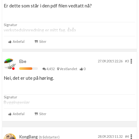
Er dette som står i den pdf filen vedtatt nå?
Signatur
verkstedsinnredning er mitt fag. 👍👍
Anbefal
Siter
Ebe
27.09.2015 22.26
#3
4,452
Vestlandet
0
Nei, det er ute på høring.
Signatur
Byggingeniør
Anbefal
Siter
KongBang
28.09.2015 11.32
#4
(trådstarter)