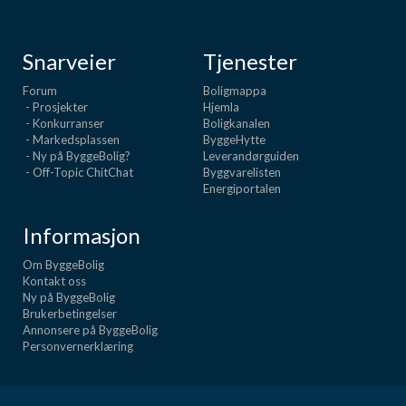
Snarveier
Tjenester
Forum
Boligmappa
- Prosjekter
Hjemla
- Konkurranser
Boligkanalen
- Markedsplassen
ByggeHytte
- Ny på ByggeBolig?
Leverandørguiden
- Off-Topic ChitChat
Byggvarelisten
Energiportalen
Informasjon
Om ByggeBolig
Kontakt oss
Ny på ByggeBolig
Brukerbetingelser
Annonsere på ByggeBolig
Personvernerklæring