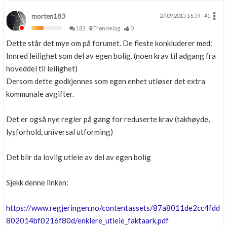
morten183
27.09.2015 16.59
#1
182
Trøndelag
0
Dette står det mye om på forumet. De fleste konkluderer med:
Innred leilighet som del av egen bolig. (noen krav til adgang fra
hoveddel til leilighet)
Dersom dette godkjennes som egen enhet utløser det extra
kommunale avgifter.
Det er også nye regler på gang for reduserte krav (takhøyde,
lysforhold, universal utforming)
Det blir da lovlig utleie av del av egen bolig
Sjekk denne linken:
https://www.regjeringen.no/contentassets/87a8011de2cc4fdd
802014bf0216f80d/enklere_utleie_faktaark.pdf