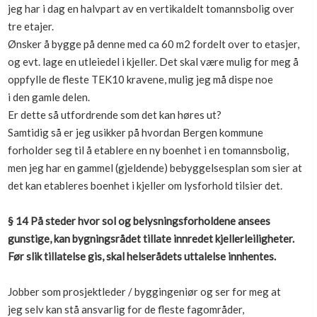
jeg har i dag en halvpart av en vertikaldelt tomannsbolig over
Boligmappa+
tre etajer.
Nytt
Få mer ut av Boligmappa
Ønsker å bygge på denne med ca 60 m2 fordelt over to etasjer,
og evt. lage en utleiedel i kjeller. Det skal være mulig for meg å
oppfylle de fleste TEK10 kravene, mulig jeg må dispe noe
i den gamle delen.
Er dette så utfordrende som det kan høres ut?
Samtidig så er jeg usikker på hvordan Bergen kommune
forholder seg til å etablere en ny boenhet i en tomannsbolig,
men jeg har en gammel (gjeldende) bebyggelsesplan som sier at
det kan etableres boenhet i kjeller om lysforhold tilsier det.
§ 14 På steder hvor sol og belysningsforholdene ansees
gunstige, kan bygningsrådet tillate innredet kjellerleiligheter.
Før slik tillatelse gis, skal helserådets uttalelse innhentes.
Jobber som prosjektleder / byggingeniør og ser for meg at
jeg selv kan stå ansvarlig for de fleste fagområder,