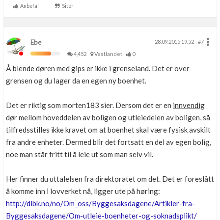
Snart takstmann =)
Anbefal
Siter
Ebe
28.09.2015 19.52
#7
4,452
Vestlandet
0
Å blende døren med gips er ikke i grenseland. Det er over
grensen og du lager da en egen ny boenhet.
Det er riktig som morten183 sier. Dersom det er en
innvendig
dør mellom hoveddelen av boligen og utleiedelen av boligen, så
tilfredsstilles ikke kravet om at boenhet skal være fysisk avskilt
fra andre enheter. Dermed blir det fortsatt en del av egen bolig,
noe man står fritt til å leie ut som man selv vil.
Her finner du uttalelsen fra direktoratet om det. Det er foreslått
å komme inn i lovverket nå, ligger ute på høring:
http://dibk.no/no/Om_oss/Byggesaksdagene/Artikler-fra-
Byggesaksdagene/Om-utleie-boenheter-og-soknadsplikt/