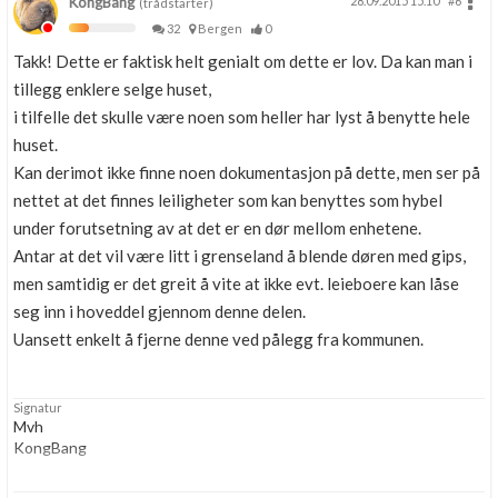
KongBang
28.09.2015 15.10
#6
(trådstarter)
32
Bergen
0
Takk! Dette er faktisk helt genialt om dette er lov. Da kan man i
tillegg enklere selge huset,
i tilfelle det skulle være noen som heller har lyst å benytte hele
huset.
Kan derimot ikke finne noen dokumentasjon på dette, men ser på
nettet at det finnes leiligheter som kan benyttes som hybel
under forutsetning av at det er en dør mellom enhetene.
Antar at det vil være litt i grenseland å blende døren med gips,
men samtidig er det greit å vite at ikke evt. leieboere kan låse
seg inn i hoveddel gjennom denne delen.
Uansett enkelt å fjerne denne ved pålegg fra kommunen.
Signatur
Mvh
KongBang
Byggeleder / Byggingeniør