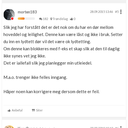
morten183
28.09.2015 13.46
#5
182
Trøndelag
0
Slik jeg har forstått det er det nok om du har en dør mellom
hoveddel og leilighet. Denne kan være låst og ikke i bruk. Setter
du inn en lydtett dør vil det være ok lydtetting.
Om denne kan blokkeres med f-eks et skap slik at den til daglig
ikke synes vet jeg ikke.
Det er iallefall slik jeg planlegger min utleiedel.
M.a.o. trenger ikke felles inngang.
Håper noen kan korrigere meg dersom dette er feil.
Anbefal
Siter