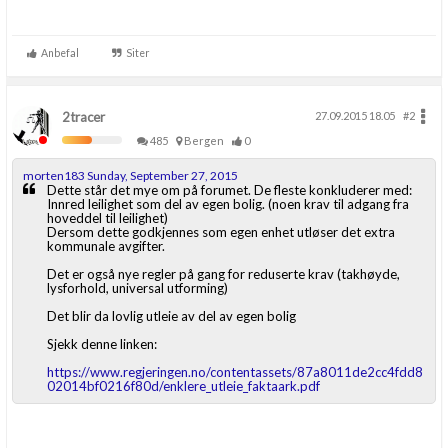
Anbefal
Siter
2tracer
27.09.2015 18.05
#2
485
Bergen
0
morten183 Sunday, September 27, 2015
Dette står det mye om på forumet. De fleste konkluderer med:
Innred leilighet som del av egen bolig. (noen krav til adgang fra
hoveddel til leilighet)
Dersom dette godkjennes som egen enhet utløser det extra
kommunale avgifter.
Det er også nye regler på gang for reduserte krav (takhøyde,
lysforhold, universal utforming)
Det blir da lovlig utleie av del av egen bolig
Sjekk denne linken:
https://www.regjeringen.no/contentassets/87a8011de2cc4fdd8
02014bf0216f80d/enklere_utleie_faktaark.pdf