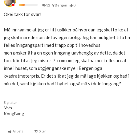
32
Bergen
0
Okei takk for svar!
Må innrømme at jeg er litt usikker på hvordan jeg skal tolke at
jeg skal innrede som del av egen bolig. Jeg har mulighet til å ha
felles inngangsparti med trapp opp til hovedhus,
men ønsker å ha en egen inngang uavhengig av dette, da det
fort blir til at jeg mister P-rom om jeg skal ha mer fellesareal
inne i huset, som utgjør ganske mye i Bergen pga
kvadratmeterpris. Er det slik at jeg da må lage kjøkken og bad i
min del, samt kjøkken bad i hybel, også må vi dele inngang?
Signatur
Mvh
KongBang
Byggeleder / Byggingeniør
Snart takstmann =)
Anbefal
Siter