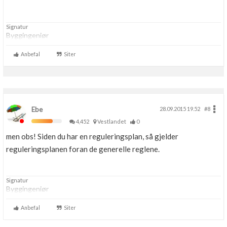
Signatur
Byggingeniør
Anbefal
Siter
Ebe
28.09.2015 19.52
#8
4,452
Vestlandet
0
men obs! Siden du har en reguleringsplan, så gjelder
reguleringsplanen foran de generelle reglene.
Signatur
Byggingeniør
Anbefal
Siter