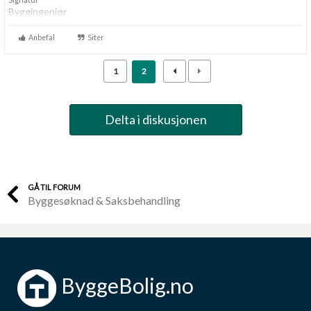
Byggingeniør
Anbefal
Siter
1
2
Delta i diskusjonen
GÅ TIL FORUM
Byggesøknad & Saksbehandling
ByggeBolig.no