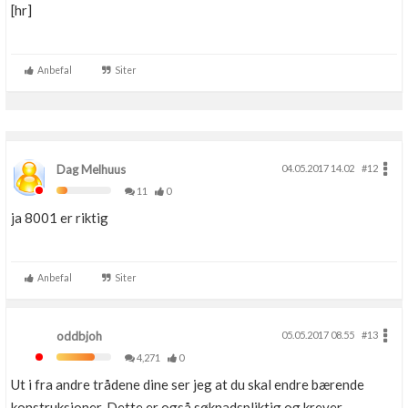
[hr]
Anbefal
Siter
Dag Melhuus
04.05.2017 14.02
#12
11
0
ja 8001 er riktig
Anbefal
Siter
oddbjoh
05.05.2017 08.55
#13
4,271
0
Ut i fra andre trådene dine ser jeg at du skal endre bærende
konstruksjoner. Dette er også søknadspliktig og krever