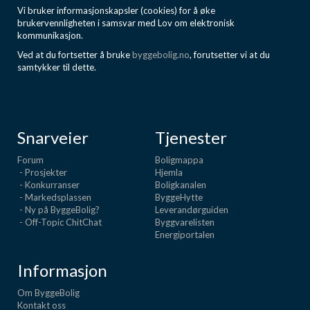
Vi bruker informasjonskapsler (cookies) for å øke
brukervennligheten i samsvar med Lov om elektronisk
kommunikasjon.
Ved at du fortsetter å bruke
byggebolig.no
, forutsetter vi at du
samtykker til dette.
Snarveier
Tjenester
Forum
Boligmappa
- Prosjekter
Hjemla
- Konkurranser
Boligkanalen
- Markedsplassen
ByggeHytte
- Ny på ByggeBolig?
Leverandørguiden
- Off-Topic ChitChat
Byggvarelisten
Energiportalen
Informasjon
Om ByggeBolig
Kontakt oss