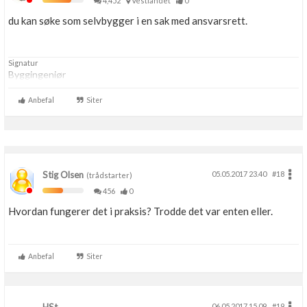
4,452
Vestlandet
0
du kan søke som selvbygger i en sak med ansvarsrett.
Signatur
Byggingeniør
Anbefal
Siter
Stig Olsen
05.05.2017 23.40
#18
(trådstarter)
456
0
Hvordan fungerer det i praksis? Trodde det var enten eller.
Anbefal
Siter
06.05.2017 15.09
#19