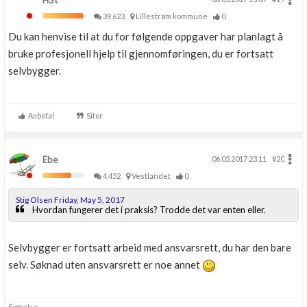
HSt
39,623
Lillestrøm kommune
0
Du kan henvise til at du for følgende oppgaver har planlagt å
bruke profesjonell hjelp til gjennomføringen, du er fortsatt
selvbygger.
Anbefal
Siter
Ebe
06.05.2017 23.11
#20
4,452
Vestlandet
0
Stig Olsen Friday, May 5, 2017
Hvordan fungerer det i praksis? Trodde det var enten eller.
Selvbygger er fortsatt arbeid med ansvarsrett, du har den bare
selv. Søknad uten ansvarsrett er noe annet
Signatur