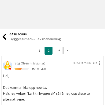
Last opp selv
Ta vare på fargekoder og kvitteringer
Verdi & økonomi
Din største investering
GÅ TIL FORUM
Byggesøknad & Saksbehandling
Finn håndverkere
Søk blant 9000 bedrifter
1
2
Papirer som mangler
Skaff dokumentasjon som mangler
Stig Olsen
04.05.2017 13.39
#11
(trådstarter)
456
0
Kundeservice
Hei,
Få svar på det du lurer på
Det kommer ikke opp noe da.
Kom i gang med Boligmappa
Hvis jeg velger "kart til byggesak" så får jeg opp disse to
Se din bolig? Klikk her
alternativene: