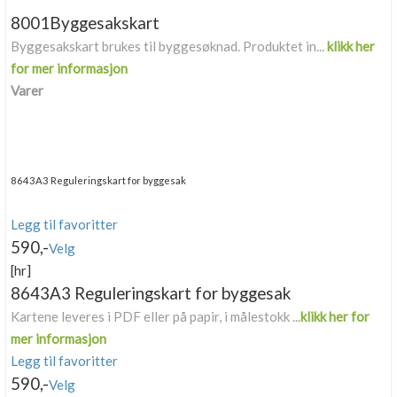
Boligmappa+
8001
Byggesakskart
Nytt
Få mer ut av Boligmappa
Byggesakskart brukes til byggesøknad. Produktet in...
klikk her
for mer informasjon
Varer
8643
A3 Reguleringskart for byggesak
Legg til favoritter
590,-
Velg
[hr]
8643
A3 Reguleringskart for byggesak
Kartene leveres i PDF eller på papir, i målestokk ...
klikk her for
mer informasjon
Legg til favoritter
590,-
Velg