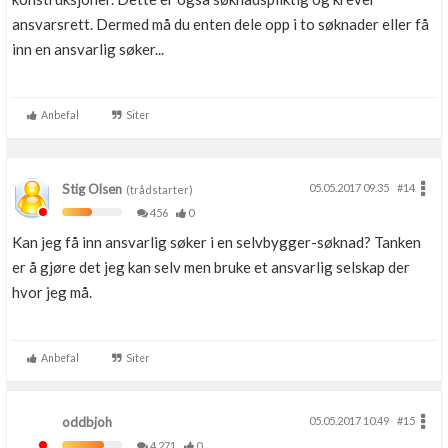
ansvarsrett. Dermed må du enten dele opp i to søknader eller få
inn en ansvarlig søker...
Anbefal
Siter
Stig Olsen
05.05.2017 09.35
#14
(trådstarter)
456
0
Kan jeg få inn ansvarlig søker i en selvbygger-søknad? Tanken
er å gjøre det jeg kan selv men bruke et ansvarlig selskap der
hvor jeg må.
Anbefal
Siter
oddbjoh
05.05.2017 10.49
#15
4,271
0