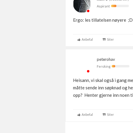
Aspirant
Ergo: les tillatelsen nøyere ;D
Anbefal
Siter
peterohav
Fersking
Heisann, vi skal også i gang me
måtte sende inn søpknad og hel
opp? Henter gjerne inn noen ti
Anbefal
Siter