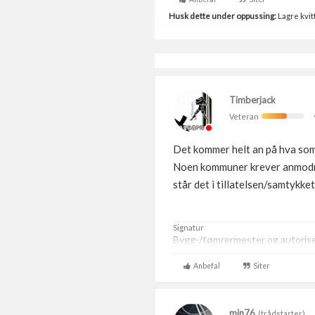
Husk dette under oppussing:
Lagre kvitt
Timberjack
Veteran
Det kommer helt an på hva som 
Noen kommuner krever anmodning
står det i tillatelsen/samtykk
Signatur
Bygg-/tømrermester og autoris
Anbefal
Siter
min76
(trådstarter)