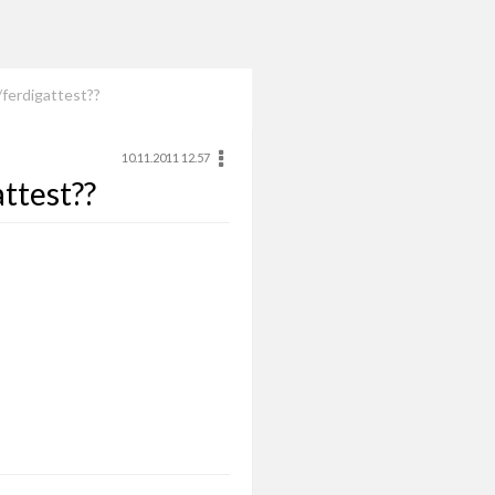
/ferdigattest??
10.11.2011 12.57
attest??