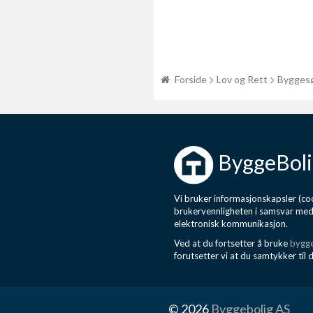
Forside
Lov og Rett
Byggesø
ByggeBoli
Vi bruker informasjonskapsler (coo
brukervennligheten i samsvar me
elektronisk kommunikasjon.
Ved at du fortsetter å bruke
bygge
forutsetter vi at du samtykker til 
© 2026
Byggebolig AS