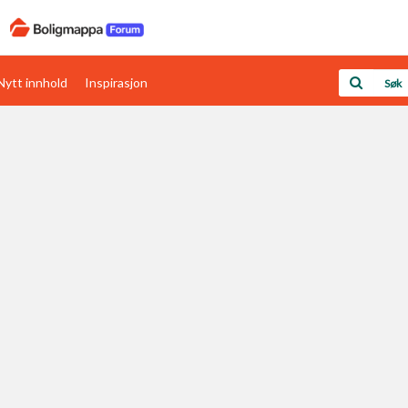
Nytt innhold
Inspirasjon
Boligens papirer
Den enkleste måten å få papirene i orden
rav
Verdi & økonomi
Din største investering
Papirer som mangler
Skaff dokumentasjon som mangler
Kom i gang med Boligmappa
Se din bolig? Klikk her