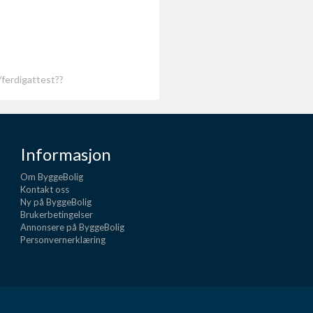
/ferdigattest??
Informasjon
Om ByggeBolig
Kontakt oss
Ny på ByggeBolig
Brukerbetingelser
Annonsere på ByggeBolig
Personvernerklæring