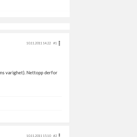
10.11.2011 14.22
#1
ens varighet). Nettopp derfor
10.11.2011 15.10
#2