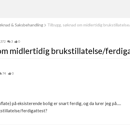
knad & Saksbehandling
Tilbygg, søknad om midlertidig brukstillatelse
,372
3
0
m midlertidig brukstillatelse/ferdig
74
0
ate) på eksisterende bolig er snart ferdig, og da lurer jeg på.....
stillatelse/ferdigattest?