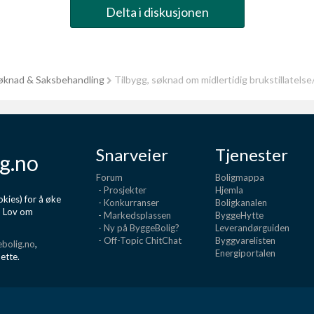
Delta i diskusjonen
knad & Saksbehandling
Tilbygg, søknad om midlertidig brukstillatelse
Snarveier
Tjenester
g.no
Forum
Boligmappa
- Prosjekter
Hjemla
kies) for å øke
- Konkurranser
Boligkanalen
d Lov om
- Markedsplassen
ByggeHytte
- Ny på ByggeBolig?
Leverandørguiden
- Off-Topic ChitChat
Byggvarelisten
bolig.no
,
Energiportalen
dette.