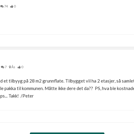
74
0
7
Ås
0
d et tilbyyg på 28 m2 grunnflate. Tilbygget vil ha 2 etasjer, så samle
e pakka til kommunen. Måtte ikke dere det da?? PS, hva ble kostnade
ps... Takk! /Peter