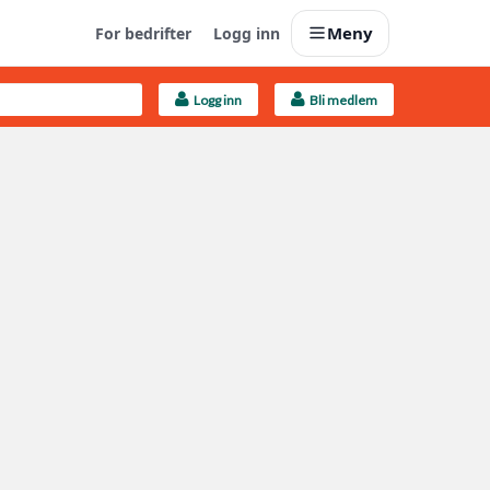
Meny
For bedrifter
Logg inn
Logg inn
Bli medlem
Last opp selv
Ta vare på fargekoder og kvitteringer
Finn håndverkere
Søk blant 9000 bedrifter
Kundeservice
Få svar på det du lurer på
Boligmappa+
Nytt
Få mer ut av Boligmappa