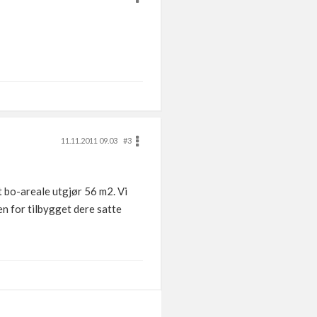
11.11.2011 09.03
#3
t bo-areale utgjør 56 m2. Vi
n for tilbygget dere satte