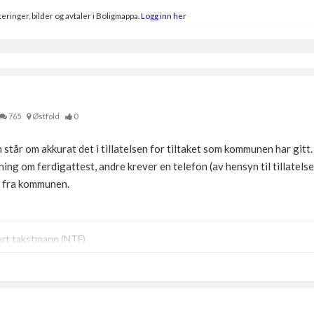
eringer, bilder og avtaler i Boligmappa.
Logg inn her
765
Østfold
0
står om akkurat det i tillatelsen for tiltaket som kommunen har gitt.
 om ferdigattest, andre krever en telefon (av hensyn til tillatels
et fra kommunen.
ert takstmann (NTF)