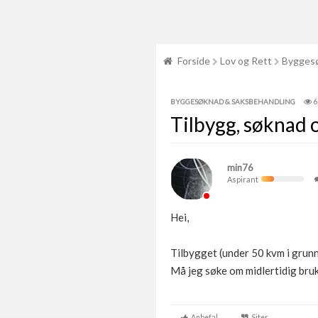
Forside
Lov og Rett
Byggesø
6
BYGGESØKNAD & SAKSBEHANDLING
Tilbygg, søknad o
min76
Aspirant
Hei,
Tilbygget (under 50 kvm i grunnfl
Må jeg søke om midlertidig bruk
Anbefal
Siter