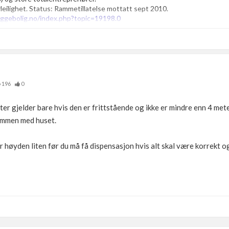
eilighet. Status: Rammetillatelse mottatt sept 2010.
ggebolig.no/index.php?topic=19198.0
196
0
er gjelder bare hvis den er frittstående og ikke er mindre enn 4 mete
ammen med huset.
r høyden liten før du må få dispensasjon hvis alt skal være korrekt o