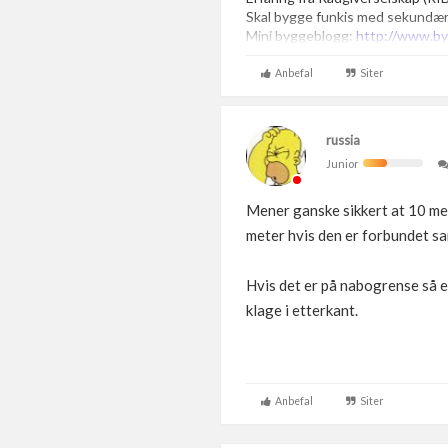
Skal bygge funkis med sekundærl
Mini byggeblogg:
http://www.by
Anbefal
Siter
russia
Junior
Mener ganske sikkert at 10 met
meter hvis den er forbundet s
Hvis det er på nabogrense så e
klage i etterkant.
Anbefal
Siter