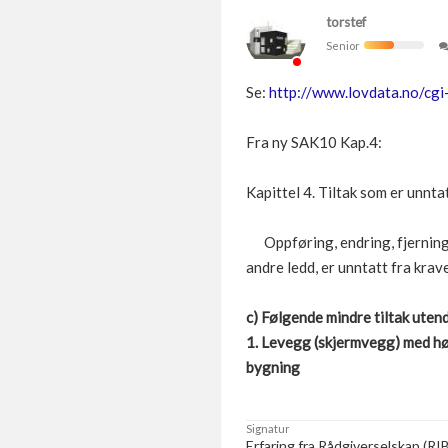
torstef
Senior
Se:
http://www.lovdata.no/cg
Fra ny SAK10 Kap.4:
Kapittel 4. Tiltak som er unnta
Oppføring, endring, fjerning,
andre ledd, er unntatt fra kr
c) Følgende mindre tiltak uten
1. Levegg (skjermvegg) med høy
bygning
Signatur
Erfaring fra Rådgiverselskap (RI