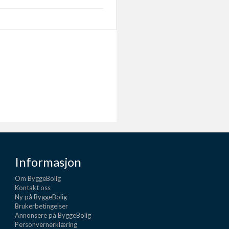
Informasjon
Om ByggeBolig
Kontakt oss
Ny på ByggeBolig
Brukerbetingelser
Annonsere på ByggeBolig
Personvernerklæring