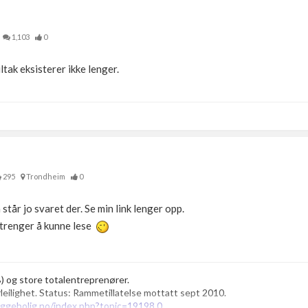
1,103
0
ltak eksisterer ikke lenger.
295
Trondheim
0
står jo svaret der. Se min link lenger opp.
trenger å kunne lese
B) og store totalentreprenører.
eilighet. Status: Rammetillatelse mottatt sept 2010.
ggebolig.no/index.php?topic=19198.0