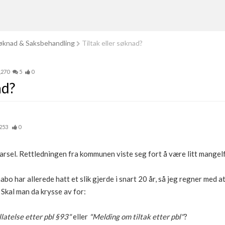
knad & Saksbehandling
Tiltak eller søknad?
,270
5
0
ad?
253
0
varsel. Rettledningen fra kommunen viste seg fort å være litt mangelful
bo har allerede hatt et slik gjerde i snart 20 år, så jeg regner med at
Skal man da krysse av for:
latelse etter pbl §93"
eller
"Melding om tiltak etter pbl"
?