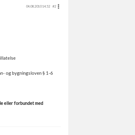
04.08.2010 14.52
#2
llatelse
an- og bygningsloven § 1-6
de eller forbundet med