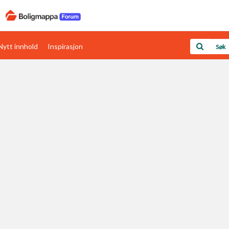
Nytt innhold
Inspirasjon
Boligens papirer
Den enkleste måten å få papirene i orden
rav
Verdi & økonomi
Din største investering
Papirer som mangler
Skaff dokumentasjon som mangler
Kom i gang med Boligmappa
Se din bolig? Klikk her