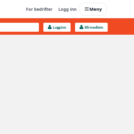
Meny
For bedrifter
Logg inn
Logg inn
Bli medlem
Last opp selv
Ta vare på fargekoder og kvitteringer
Finn håndverkere
Søk blant 9000 bedrifter
Kundeservice
Få svar på det du lurer på
Boligmappa+
Nytt
Få mer ut av Boligmappa