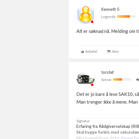
Kenneth S
Legende
Alt er søknad nå. Melding om ti
Anbefal
Siter
torstef
Senior
Det er jo bare å lese SAK10, så 
Man trenger ikke å mene. Man 
Signatur
Erfaring fra Rådgiverselskap (RI
Skal bygge funkis med sekundærl
Mini byggeblogg:
http://www.by