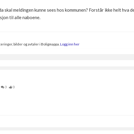
 da skal meldingen kunne sees hos kommunen? Forstår ikke helt hva d
jon til alle naboene.
eringer, bilder og avtaler i Boligmappa.
Logg inn her
3
0