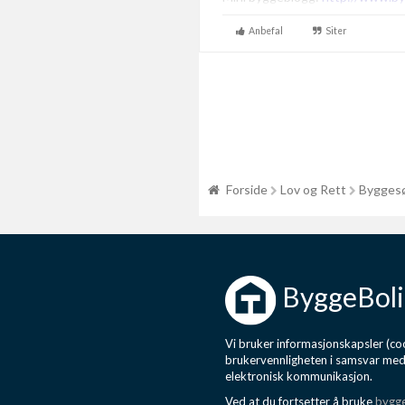
Anbefal
Siter
Forside
Lov og Rett
Byggesø
ByggeBoli
Vi bruker informasjonskapsler (coo
brukervennligheten i samsvar me
elektronisk kommunikasjon.
Ved at du fortsetter å bruke
bygge