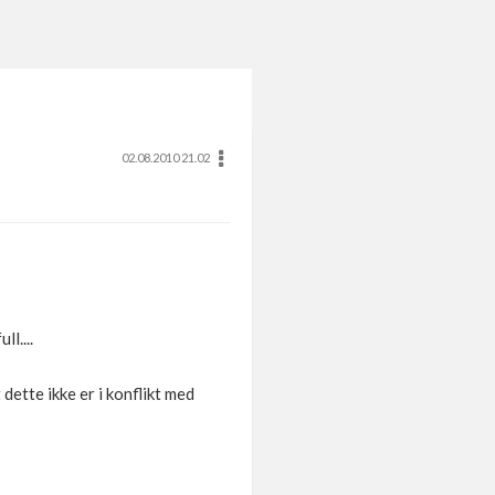
02.08.2010 21.02
l....
 dette ikke er i konflikt med