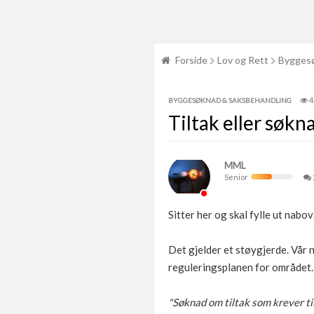
Forside
Lov og Rett
Byggesø
4
BYGGESØKNAD & SAKSBEHANDLING
Tiltak eller søkn
MML
Senior
Sitter her og skal fylle ut nabo
Det gjelder et støygjerde. Vår na
reguleringsplanen for området. 
"Søknad om tiltak som krever til