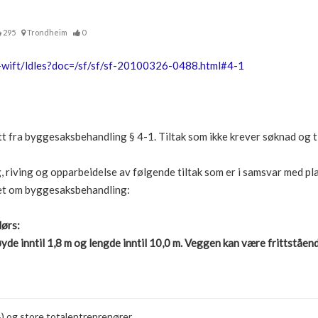
295
Trondheim
0
i-wift/ldles?doc=/sf/sf/sf-20100326-0488.html#4-1
tt fra byggesaksbehandling § 4-1. Tiltak som ikke krever søknad og ti
 riving og opparbeidelse av følgende tiltak som er i samsvar med pl
avet om byggesaksbehandling:
dørs:
de inntil 1,8 m og lengde inntil 10,0 m. Veggen kan være frittståen
B) og store totalentreprenører.