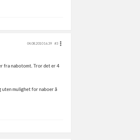
04.08.2010 16.39
#3
r fra nabotomt. Tror det er 4
g uten mulighet for naboer å