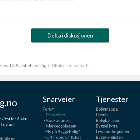
Delta i diskusjonen
knad & Saksbehandling
Tiltak eller søknad?
Snarveier
Tjenester
g.no
Forum
Boligmappa
- Prosjekter
Hjemla
kies) for å øke
- Konkurranser
Boligkanalen
d Lov om
- Markedsplassen
ByggeHytte
- Ny på ByggeBolig?
Leverandørguiden
- Off-Topic ChitChat
Byggvarelisten
bolig.no
,