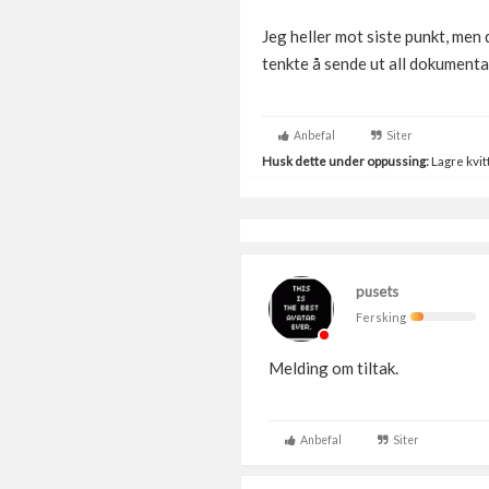
Jeg heller mot siste punkt, men
tenkte å sende ut all dokumentas
Anbefal
Siter
Husk dette under oppussing:
Lagre kvitt
pusets
Fersking
Melding om tiltak.
Anbefal
Siter