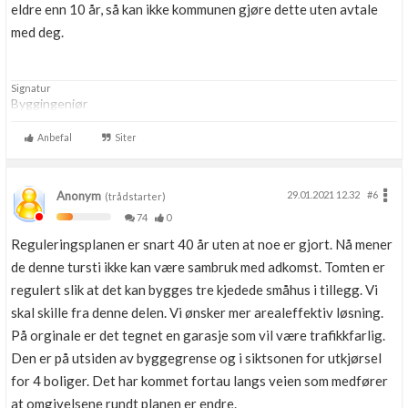
eldre enn 10 år, så kan ikke kommunen gjøre dette uten avtale
med deg.
Signatur
Byggingeniør
Anbefal
Siter
Anonym
29.01.2021 12.32
#6
(trådstarter)
74
0
Reguleringsplanen er snart 40 år uten at noe er gjort. Nå mener
de denne tursti ikke kan være sambruk med adkomst. Tomten er
regulert slik at det kan bygges tre kjedede småhus i tillegg. Vi
skal skille fra denne delen. Vi ønsker mer arealeffektiv løsning.
På orginale er det tegnet en garasje som vil være trafikkfarlig.
Den er på utsiden av byggegrense og i siktsonen for utkjørsel
for 4 boliger. Det har kommet fortau langs veien som medfører
at omgivelsene rundt planen er endre.