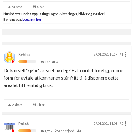
Boligmappa+
Anbefal
Siter
Nytt
Få mer ut av Boligmappa
Husk dette under oppussing:
Lagre kvitteringer, bilder og avtaler i
Boligmappa.
Logg inn her
SebbaJ
29.01.2021 10.57
#1
477
0
De kan vell "kjøpe" arealet av deg? Evt. om det foreligger noe
form for avtale at kommunen står fritt til å disponere dette
arealet til fremtidig bruk.
Anbefal
Siter
Pal.ah
29.01.2021 11.03
#2
1,962
Sandefjord
0