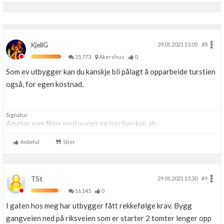
KjellG
29.01.2021 13.05
#8
25,773
Akershus
0
Som ev utbygger kan du kanskje bli pålagt å opparbeide turstien
også, for egen kostnad.
Signatur
Amatør som fikler med mangt og tror han kan alt.
Anbefal
Siter
TSt
29.01.2021 13.30
#9
16,145
0
I gaten hos meg har utbygger fått rekkefølge krav. Bygg
gangveien ned på riksveien som er starter 2 tomter lenger opp