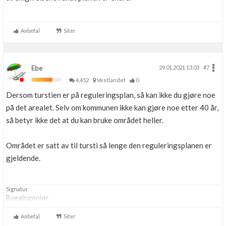
Anbefal
Siter
Ebe
29.01.2021 13.03
#7
4,452
Vestlandet
0
Dersom turstien er på reguleringsplan, så kan ikke du gjøre noe
på det arealet. Selv om kommunen ikke kan gjøre noe etter 40 år,
så betyr ikke det at du kan bruke området heller.
Området er satt av til tursti så lenge den reguleringsplanen er
gjeldende.
Signatur
Byggingeniør
Anbefal
Siter