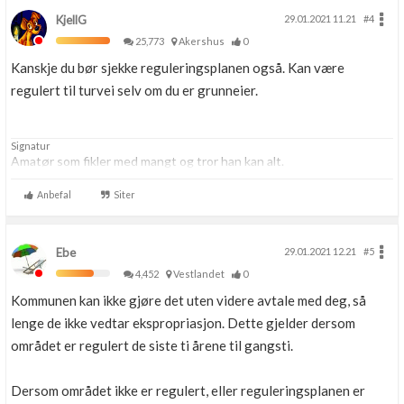
KjellG
29.01.2021 11.21
#4
25,773
Akershus
0
Kanskje du bør sjekke reguleringsplanen også. Kan være
regulert til turvei selv om du er grunneier.
Signatur
Amatør som fikler med mangt og tror han kan alt.
Anbefal
Siter
Ebe
29.01.2021 12.21
#5
4,452
Vestlandet
0
Kommunen kan ikke gjøre det uten videre avtale med deg, så
lenge de ikke vedtar ekspropriasjon. Dette gjelder dersom
området er regulert de siste ti årene til gangsti.
Dersom området ikke er regulert, eller reguleringsplanen er