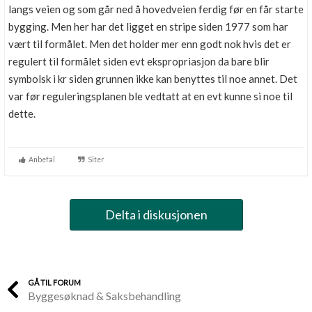
langs veien og som går ned å hovedveien ferdig før en får starte
bygging. Men her har det ligget en stripe siden 1977 som har
vært til formålet. Men det holder mer enn godt nok hvis det er
regulert til formålet siden evt ekspropriasjon da bare blir
symbolsk i kr siden grunnen ikke kan benyttes til noe annet. Det
var før reguleringsplanen ble vedtatt at en evt kunne si noe til
dette.
Anbefal
Siter
Delta i diskusjonen
GÅ TIL FORUM
Byggesøknad & Saksbehandling