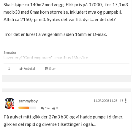
Skal støpe ca 140m2 med vegg. Fikk pris på 37000,- for 17,3 m3
med b30 med 8mm korn størrelse, inkludert mva og pumpebil.
Altså ca 2150,- pr m3. Syntes det var litt dyrt... er det det?
Tror det er lurest å velge 8mm siden 16mm er D-max.
Signatur
Lavenergi "Contemporary" smarthus i Mur/tre
1
Anbefal
Siter
sammyboy
11.07.2008 11.23
#8
526
0
På gulvet mitt gikk der 27m3 b30 og vi hadde pumpe i 6 timer.
gikk en del rapid og diverse tilsettinger i også...