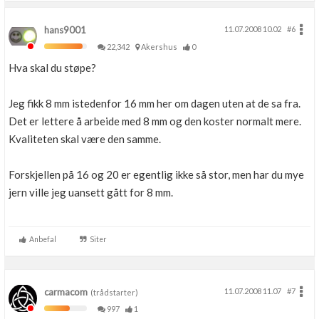
hans9001
11.07.2008 10.02
#6
22,342
Akershus
0
Hva skal du støpe?
Jeg fikk 8 mm istedenfor 16 mm her om dagen uten at de sa fra.
Det er lettere å arbeide med 8 mm og den koster normalt mere.
Kvaliteten skal være den samme.
Forskjellen på 16 og 20 er egentlig ikke så stor, men har du mye
jern ville jeg uansett gått for 8 mm.
Anbefal
Siter
carmacom
11.07.2008 11.07
#7
(trådstarter)
997
1