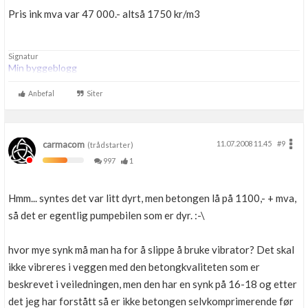
Pris ink mva var 47 000.- altså 1750 kr/m3
Signatur
Min byggeblogg
Anbefal
Siter
carmacom
11.07.2008 11.45
#9
(trådstarter)
997
1
Hmm... syntes det var litt dyrt, men betongen lå på 1100,- + mva,
så det er egentlig pumpebilen som er dyr. :-\
hvor mye synk må man ha for å slippe å bruke vibrator? Det skal
ikke vibreres i veggen med den betongkvaliteten som er
beskrevet i veiledningen, men den har en synk på 16-18 og etter
det jeg har forstått så er ikke betongen selvkomprimerende før