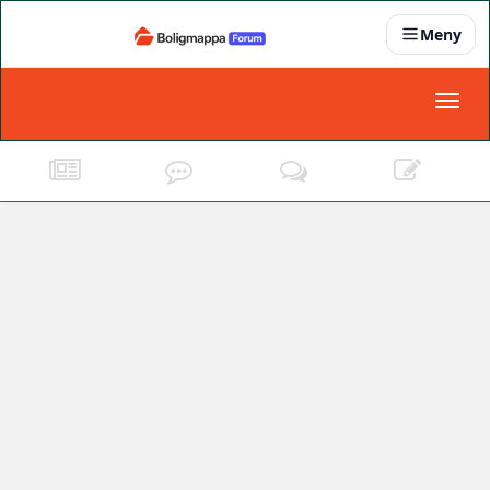
Meny
Nyheter
Toggl
naviga
Partnere
Kontakt oss
Om oss
Podkast
Dokumentasjonskrav
For bedrifter
Boligens papirer
Den enkleste måten å få papirene i orden