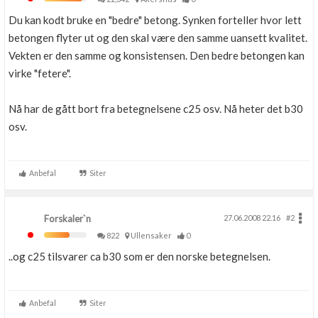
Du kan kodt bruke en "bedre" betong. Synken forteller hvor lett
betongen flyter ut og den skal være den samme uansett kvalitet.
Vekten er den samme og konsistensen. Den bedre betongen kan
virke "fetere".
Nå har de gått bort fra betegnelsene c25 osv. Nå heter det b30
osv.
Anbefal
Siter
Forskaler`n
27.06.2008 22.16
#2
822
Ullensaker
0
..og c25 tilsvarer ca b30 som er den norske betegnelsen.
Anbefal
Siter