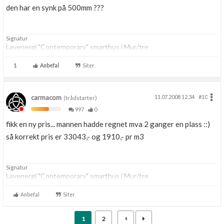
den har en synk på 500mm ???
Signatur
Lavenergi "Contemporary" smarthus i Mur/tre
1
Anbefal
Siter
carmacom
11.07.2008 12.34
#10
(trådstarter)
997
0
fikk en ny pris... mannen hadde regnet mva 2 ganger en plass ::)
så korrekt pris er 33043,- og 1910,- pr m3
Signatur
Lavenergi "Contemporary" smarthus i Mur/tre
Anbefal
Siter
1
2