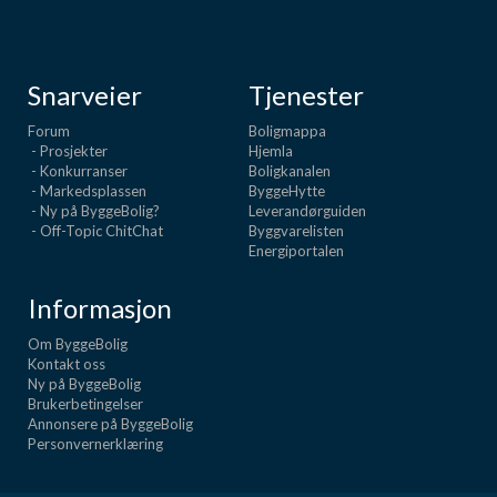
Snarveier
Tjenester
Forum
Boligmappa
- Prosjekter
Hjemla
- Konkurranser
Boligkanalen
- Markedsplassen
ByggeHytte
- Ny på ByggeBolig?
Leverandørguiden
- Off-Topic ChitChat
Byggvarelisten
Energiportalen
Informasjon
Om ByggeBolig
Kontakt oss
Ny på ByggeBolig
Brukerbetingelser
Annonsere på ByggeBolig
Personvernerklæring