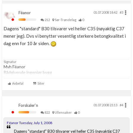
Fëanor
01.07.2008 18.42
#3
212
Sør-Trøndelag
0
Dagens "standard" B30 tilsvarer vel heller C35 (nøyaktig C37
mener jeg). Dvs vi benytter vesentlig sterkere betongkvalitet i
dag enn for 10 år siden.
Signatur
Mvh Fëanor
Rådgivende ingeniør bygg
Anbefal
Siter
Forskaler`n
01.07.2008 23.13
#4
822
Ullensaker
0
Fëanor Tuesday, July 1, 2008
Dagens "standard" B30 tilsvarer vel heller C35 (nøyaktig C37