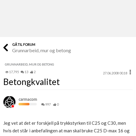
Last opp selv
Ta vare på fargekoder og kvitteringer
Verdi & økonomi
Din største investering
GÅ TIL FORUM
Grunnarbeid, mur og betong
Finn håndverkere
Søk blant 9000 bedrifter
GRUNNARBEID, MUR OG BETONG
17,795
13
2
27.06.2008 00.18
Papirer som mangler
Betongkvalitet
Skaff dokumentasjon som mangler
Kundeservice
carmacom
Få svar på det du lurer på
997
0
Kom i gang med Boligmappa
Jeg vet at det er forskjell på trykkstyrken til C25 og C30, men
Se din bolig? Klikk her
hvis det står i anbefalingen at man skal bruke C25 D-max 16 og