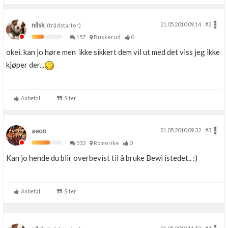
nilsk
21.05.2010 09.14
#2
(trådstarter)
157
Buskerud
0
okei. kan jo høre men ikke sikkert dem vil ut med det viss jeg ikke
kjøper der...
Anbefal
Siter
aeon
21.05.2010 09.32
#3
533
Romerike
0
Kan jo hende du blir overbevist til å bruke Bewi istedet.. :)
Anbefal
Siter