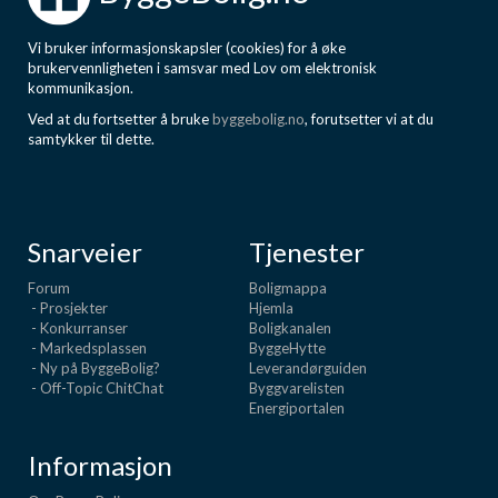
Vi bruker informasjonskapsler (cookies) for å øke
brukervennligheten i samsvar med Lov om elektronisk
kommunikasjon.
Ved at du fortsetter å bruke
byggebolig.no
, forutsetter vi at du
samtykker til dette.
Snarveier
Tjenester
Forum
Boligmappa
- Prosjekter
Hjemla
- Konkurranser
Boligkanalen
- Markedsplassen
ByggeHytte
- Ny på ByggeBolig?
Leverandørguiden
- Off-Topic ChitChat
Byggvarelisten
Energiportalen
Informasjon