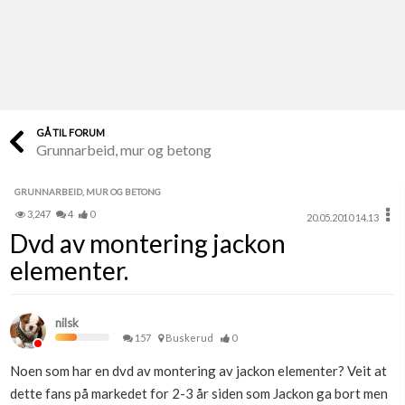
Last opp selv
Ta vare på fargekoder og kvitteringer
Verdi & økonomi
Din største investering
GÅ TIL FORUM
Grunnarbeid, mur og betong
Finn håndverkere
Søk blant 9000 bedrifter
GRUNNARBEID, MUR OG BETONG
3,247
4
0
20.05.2010 14.13
Papirer som mangler
Dvd av montering jackon
Skaff dokumentasjon som mangler
elementer.
Kundeservice
Få svar på det du lurer på
nilsk
157
Buskerud
0
Kom i gang med Boligmappa
Noen som har en dvd av montering av jackon elementer? Veit at
Se din bolig? Klikk her
dette fans på markedet for 2-3 år siden som Jackon ga bort men