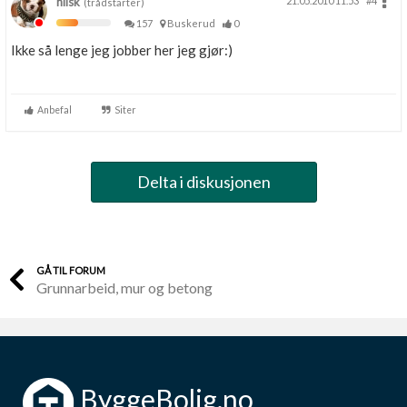
nilsk
21.05.2010 11.53
#4
(trådstarter)
157
Buskerud
0
Ikke så lenge jeg jobber her jeg gjør:)
Anbefal
Siter
Delta i diskusjonen
GÅ TIL FORUM
Grunnarbeid, mur og betong
ByggeBolig.no