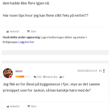
dem hadde ikke flere igjen nå.
Boligmappa+
Nytt
Få mer ut av Boligmappa
Har noen tips hvor jeg kan finne slikt feks på nettet??
Anbefal
Siter
Husk dette under oppussing:
Lagre kvitteringer, bilder og avtaler i
Boligmappa.
Logg inn her
aeon
20.05.2010 15.19
#1
533
Romerike
0
Jeg fikk en for Bewi på byggemesse i fjor.. mye av det samme
prinsippet som for Jackon, så kan kanskje høre med de?
Anbefal
Siter