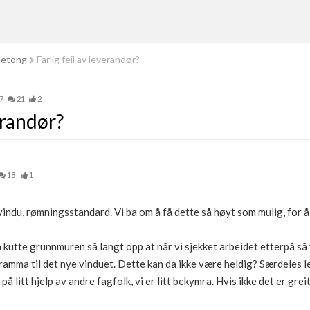
betong
Farlig feil av leverandør?
7
21
2
erandør?
18
1
lervindu, rømningsstandard. Vi ba om å få dette så høyt som mulig, for 
kutte grunnmuren så langt opp at når vi sjekket arbeidet etterpå så v
å ramma til det nye vinduet. Dette kan da ikke være heldig? Særdeles 
på litt hjelp av andre fagfolk, vi er litt bekymra. Hvis ikke det er grei