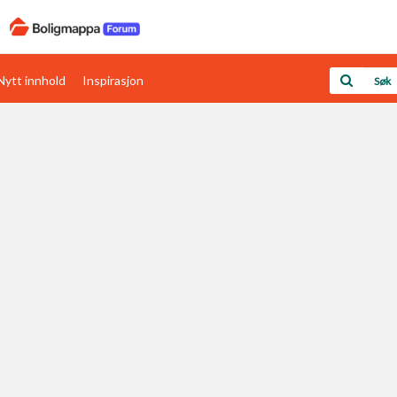
Nytt innhold
Inspirasjon
Boligens papirer
Den enkleste måten å få papirene i orden
rav
Verdi & økonomi
Din største investering
Papirer som mangler
Skaff dokumentasjon som mangler
Kom i gang med Boligmappa
Se din bolig? Klikk her