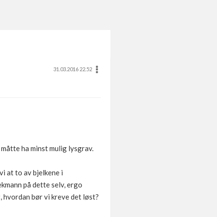
31.03.2016 22.52
å måtte ha minst mulig lysgrav.
i at to av bjelkene i
lekmann på dette selv, ergo
t, hvordan bør vi kreve det løst?