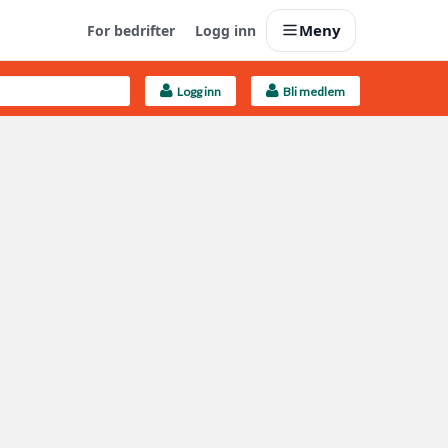
Meny
For bedrifter
Logg inn
Logg inn
Bli medlem
Last opp selv
Ta vare på fargekoder og kvitteringer
Finn håndverkere
Søk blant 9000 bedrifter
Kundeservice
Få svar på det du lurer på
Boligmappa+
Nytt
Få mer ut av Boligmappa