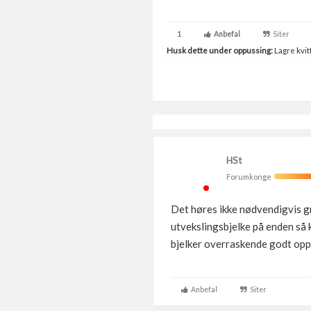
1
Anbefal
Siter
Husk dette under oppussing:
Lagre kvitt
HSt
Forumkonge
Det høres ikke nødvendigvis gre
utvekslingsbjelke på enden så 
bjelker overraskende godt oppe,
Anbefal
Siter