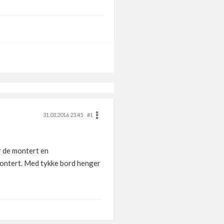
31.03.2016 23.45
#1
r de montert en
 montert. Med tykke bord henger