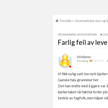
Forside
Grunnarbeid, mur og 
2,62
GRUNNARBEID, MUR OG BETONG
Farlig feil av lev
Kristiansv
Fersking
Vi fikk nylig satt inn nytt kjel
Ganske høy grunnmur her.
Det han endte med å gjøre var å 
kjellertaket nå faktisk hviler p
innleie av fagfolk, men håper nå 