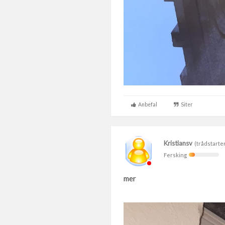
Anbefal
Siter
Kristiansv
(trådstarte
Fersking
mer