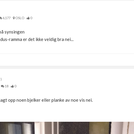
6,177
OSLO
0
 på synsingen
dus-ramma er det ikke veldig bra nei...
r)
18
0
lagt opp noen bjelker eller planke av noe vis nei.