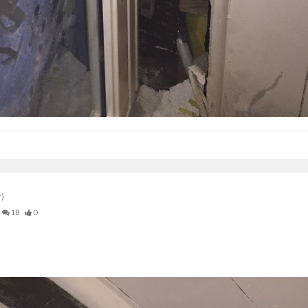
r)
18
0