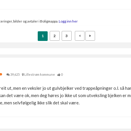
eringer, bilder og avtaler i Boligmappa.
Logg inn her
1
2
3
39,625
Lillestrøm kommune
0
it ut, men en veksler jo ut gulvbjelker ved trappeåpninger o.l. så ha
kan det være ok, men deg høres jo ikke ut som utveksling bjelken er
 men selvfølgelig ikke slik det skal være.