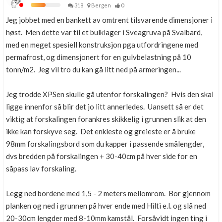
318
Bergen
0
Jeg jobbet med en bankett av omtrent tilsvarende dimensjoner i
høst. Men dette var til et bulklager i Sveagruva på Svalbard,
med en meget spesiell konstruksjon pga utfordringene med
permafrost, og dimensjonert for en gulvbelastning på 10
tonn/m2. Jeg vil tro du kan gå litt ned på armeringen...
Jeg trodde XPSen skulle gå utenfor forskalingen? Hvis den skal
ligge innenfor så blir det jo litt annerledes. Uansett så er det
viktig at forskalingen forankres skikkelig i grunnen slik at den
ikke kan forskyve seg. Det enkleste og greieste er å bruke
98mm forskalingsbord som du kapper i passende smålengder,
dvs bredden på forskalingen + 30-40cm på hver side for en
såpass lav forskaling.
Legg ned bordene med 1,5 - 2 meters mellomrom. Bor gjennom
planken og ned i grunnen på hver ende med Hilti e.l. og slå ned
20-30cm lengder med 8-10mm kamstål. Forsåvidt ingen ting i