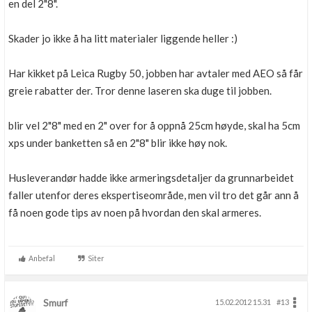
en del 2"8".
Skader jo ikke å ha litt materialer liggende heller :)
Har kikket på Leica Rugby 50, jobben har avtaler med AEO så får
greie rabatter der. Tror denne laseren ska duge til jobben.
blir vel 2"8" med en 2" over for å oppnå 25cm høyde, skal ha 5cm
xps under banketten så en 2"8" blir ikke høy nok.
Husleverandør hadde ikke armeringsdetaljer da grunnarbeidet
faller utenfor deres ekspertiseområde, men vil tro det går ann å
få noen gode tips av noen på hvordan den skal armeres.
Anbefal
Siter
Smurf
15.02.2012 15.31
#13