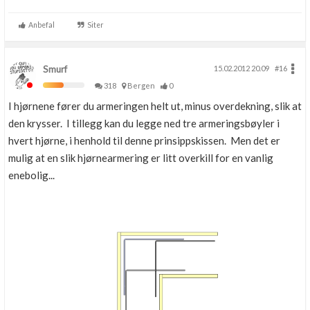
Anbefal
Siter
Smurf
15.02.2012 20.09
#16
318
Bergen
0
I hjørnene fører du armeringen helt ut, minus overdekning, slik at
den krysser. I tillegg kan du legge ned tre armeringsbøyler i
hvert hjørne, i henhold til denne prinsippskissen. Men det er
mulig at en slik hjørnearmering er litt overkill for en vanlig
enebolig...