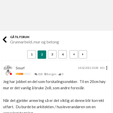
Last opp selv
Ta vare på fargekoder og kvitteringer
Verdi & økonomi
Din største investering
GÅ TIL FORUM
Grunnarbeid, mur og betong
Finn håndverkere
Søk blant 9000 bedrifter
1
2
3
4
Papirer som mangler
Skaff dokumentasjon som mangler
Smurf
14.02.2012 23.48
#11
318
Bergen
0
Kundeservice
Jeg har jobbet en del som forskalingssnekker. Til en 20cm høy
Få svar på det du lurer på
mur er det vanlig å bruke 2x8, som andre foreslår.
Kom i gang med Boligmappa
Når det gjelder armering så er det viktig at denne blir korrekt
Se din bolig? Klikk her
utført. Du burde be arkitekten / husleverandøren om en