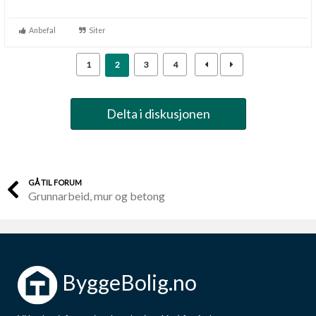
Anbefal
Siter
1
2
3
4
Delta i diskusjonen
GÅ TIL FORUM
Grunnarbeid, mur og betong
ByggeBolig.no