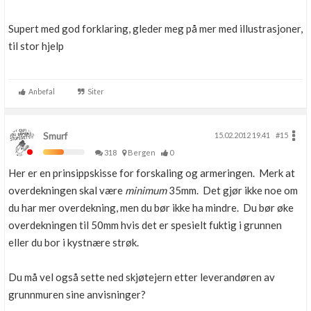
Supert med god forklaring, gleder meg på mer med illustrasjoner,
til stor hjelp
Anbefal
Siter
Smurf
15.02.2012 19.41
#15
318
Bergen
0
Her er en prinsippskisse for forskaling og armeringen. Merk at
overdekningen skal være
minimum
35mm. Det gjør ikke noe om
du har mer overdekning, men du bør ikke ha mindre. Du bør øke
overdekningen til 50mm hvis det er spesielt fuktig i grunnen
eller du bor i kystnære strøk.
Du må vel også sette ned skjøtejern etter leverandøren av
grunnmuren sine anvisninger?