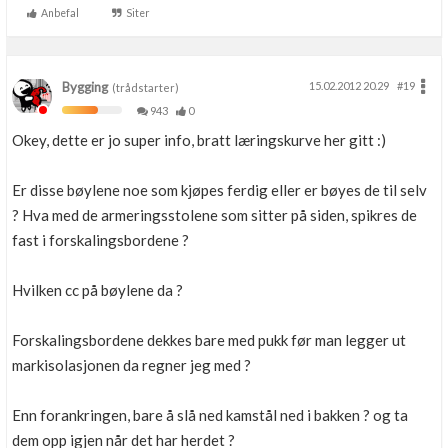
Anbefal
Siter
Bygging
15.02.2012 20.29
#19
(trådstarter)
943
0
Okey, dette er jo super info, bratt læringskurve her gitt :)
Er disse bøylene noe som kjøpes ferdig eller er bøyes de til selv
? Hva med de armeringsstolene som sitter på siden, spikres de
fast i forskalingsbordene ?
Hvilken cc på bøylene da ?
Forskalingsbordene dekkes bare med pukk før man legger ut
markisolasjonen da regner jeg med ?
Enn forankringen, bare å slå ned kamstål ned i bakken ? og ta
dem opp igjen når det har herdet ?