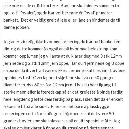
ikke noe om de er litt kortere. Bøylene skal bindes sammen to-
og-to til "ovaler", og du bør vel beregne én "oval" pr meter
bankett. Det er veldig greit å leie eller låne en bindemaskin til
denne jobben.
Jeg aner virkelig ikke hvor mye armering du bør ha i banketten
din, og dette kommer jo også an på hvor mye belastning som
kommer oppå, men jeg vil anta at du klarer deg med 3 stk 12mm
jern nede og 2 stk 12mm jern oppe. Tar du 4 jern nede og 3 oppe
så burde du ihvertfall være sikker. Jernene skal tres inn i bøylene
og bindes fast. Overlappet i skjøtene skal være 50 ganger
diameteren, dvs 60cm for 12mm jern. Hvis du har tilgang til
sterke menn eller løfteredskap så er det greieste å binde ferdig
hele lengder og løfte dem ferdig på plass, siden det da er enkelt
å komme til på alle sider. Ellers er det bare å plassbygge
armeringen rett i forskalingen. I hjørnene skal det være 90
graders bøyler som skal plasseres på en litt spesiell måte. Jeg
skal se om jeg klarer å finne en illustrasjon på dette senere.