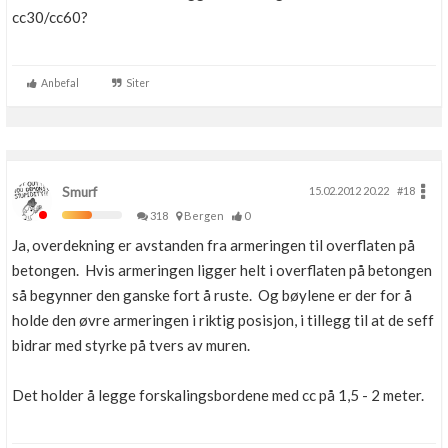
cc30/cc60?
Anbefal
Siter
Smurf
15.02.2012 20.22
#18
318
Bergen
0
Ja, overdekning er avstanden fra armeringen til overflaten på
betongen. Hvis armeringen ligger helt i overflaten på betongen
så begynner den ganske fort å ruste. Og bøylene er der for å
holde den øvre armeringen i riktig posisjon, i tillegg til at de seff
bidrar med styrke på tvers av muren.
Det holder å legge forskalingsbordene med cc på 1,5 - 2 meter.