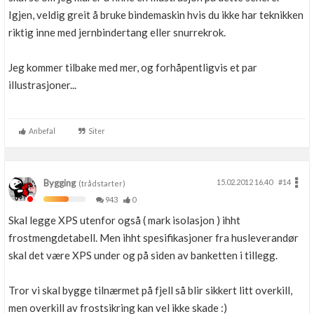
Igjen, veldig greit å bruke bindemaskin hvis du ikke har teknikken
riktig inne med jernbindertang eller snurrekrok.
Jeg kommer tilbake med mer, og forhåpentligvis et par
illustrasjoner...
Anbefal
Siter
Bygging
15.02.2012 16.40
#14
(trådstarter)
943
0
Skal legge XPS utenfor også ( mark isolasjon ) ihht
frostmengdetabell. Men ihht spesifikasjoner fra husleverandør
skal det være XPS under og på siden av banketten i tillegg.
Tror vi skal bygge tilnærmet på fjell så blir sikkert litt overkill,
men overkill av frostsikring kan vel ikke skade :)