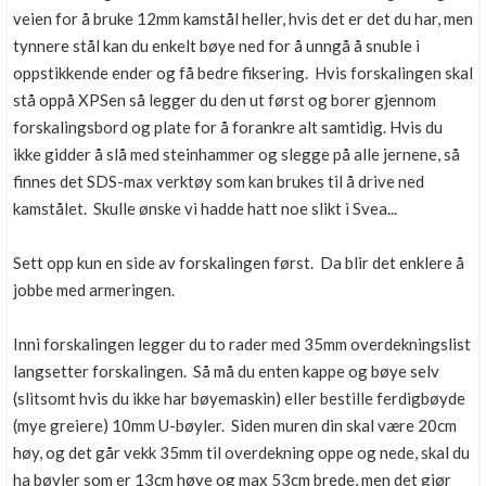
veien for å bruke 12mm kamstål heller, hvis det er det du har, men
tynnere stål kan du enkelt bøye ned for å unngå å snuble i
oppstikkende ender og få bedre fiksering. Hvis forskalingen skal
stå oppå XPSen så legger du den ut først og borer gjennom
forskalingsbord og plate for å forankre alt samtidig. Hvis du
ikke gidder å slå med steinhammer og slegge på alle jernene, så
finnes det SDS-max verktøy som kan brukes til å drive ned
kamstålet. Skulle ønske vi hadde hatt noe slikt i Svea...
Sett opp kun en side av forskalingen først. Da blir det enklere å
jobbe med armeringen.
Inni forskalingen legger du to rader med 35mm overdekningslist
langsetter forskalingen. Så må du enten kappe og bøye selv
(slitsomt hvis du ikke har bøyemaskin) eller bestille ferdigbøyde
(mye greiere) 10mm U-bøyler. Siden muren din skal være 20cm
høy, og det går vekk 35mm til overdekning oppe og nede, skal du
ha bøyler som er 13cm høye og max 53cm brede, men det gjør