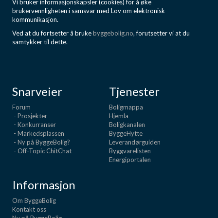
Vi bruker informasjonskapsler (cookies) for å øke
brukervennligheten i samsvar med Lov om elektronisk
kommunikasjon.
Ved at du fortsetter å bruke
byggebolig.no
, forutsetter vi at du
samtykker til dette.
Snarveier
Tjenester
Forum
Boligmappa
- Prosjekter
Hjemla
- Konkurranser
Boligkanalen
- Markedsplassen
ByggeHytte
- Ny på ByggeBolig?
Leverandørguiden
- Off-Topic ChitChat
Byggvarelisten
Energiportalen
Informasjon
Om ByggeBolig
Kontakt oss