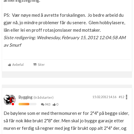
armeringstegning.
Boligmappa+
Nytt
Få mer ut av Boligmappa
PS: Vær nøye med å avrette forskalingen. Jo bedre arbeid du
gjør nå, jo mindre problemer får du senere. Glem hobbylasere,
lån eller lei en proff rotasjonslaser med mottaker.
Siste redigering: Wednesday, February 15, 2012 12:04:58 AM
av Smurf
Anbefal
Siter
Bygging
15.02.2012 14.16
#12
(trådstarter)
943
0
De bøylene som er med thermomuren er for 2"4" på begge sider,
så får nok ikke brukt 2"8" der. Men skal jo bygge garasje etter
muren er ferdig så regner med jeg får brukt opp alt 2"4" der, og